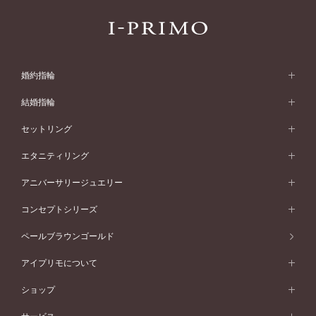
婚約指輪
婚約指輪 (エンゲージリング)
結婚指輪
婚約指輪一覧
結婚指輪 (マリッジリング)
セットリング
素材から選ぶ
結婚指輪一覧
セットリング
エタニティリング
プラチナ
フォルムから選ぶ
素材から選ぶ
セットリング一覧
エタニティリング
アニバーサリージュエリー
イエローゴールド
ストレートライン
プラチナ
セッティングから選ぶ
フォルムから選ぶ
素材から選ぶ
エタニティリング一覧
アニバーサリージュエリー
コンセプトシリーズ
ピンクゴールド
ウェーブライン
イエローゴールド
ソリテール
ストレートライン
スタイルから選ぶ
プラチナ
セッティングから選ぶ
素材から選ぶ
アニバーサリージュエリー一覧
コンセプトシリーズ
ペールブラウンゴールド
ペールブラウンゴールド
V字ライン
ピンクゴールド
ワンサイドメレ
ウェーブライン
シンプル
イエローゴールド
プレーン
価格帯から選ぶ
スタイルから選ぶ
プラチナ
ネックレス
コンビネーション
オリジンビリーフ
ペールブラウンゴールド
ダブルサイドメレ
アイプリモについて
V字ライン
フェミニン
ピンクゴールド
ワンメレ
50万円台～
シンプル
イエローゴールド
婚約指輪ガイド
ベビーリング
価格帯から選ぶ
フラワリー
コンビネーション
ラインメレ
モード
アイプリモについて
ペールブラウンゴールド
セベラルメレ
ショップ
40万円台～
フェミニン
ピンクゴールド
ファッションリング
50万円～
婚約指輪 人気ランキング
結婚指輪 人気ランキング
初空
エレガント
コンビネーション
ラインメレ
30万円台～
®
モード
パーソナルハンド診断
店舗一覧
ペールブラウンゴールド
ブレスレット