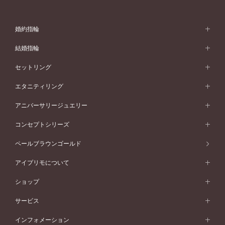
婚約指輪
婚約指輪 (エンゲージリング)
結婚指輪
婚約指輪一覧
結婚指輪 (マリッジリング)
セットリング
素材から選ぶ
結婚指輪一覧
セットリング
エタニティリング
プラチナ
フォルムから選ぶ
素材から選ぶ
セットリング一覧
エタニティリング
アニバーサリージュエリー
イエローゴールド
ストレートライン
プラチナ
セッティングから選ぶ
フォルムから選ぶ
素材から選ぶ
エタニティリング一覧
アニバーサリージュエリー
コンセプトシリーズ
ピンクゴールド
ウェーブライン
イエローゴールド
ソリテール
ストレートライン
スタイルから選ぶ
プラチナ
セッティングから選ぶ
素材から選ぶ
アニバーサリージュエリー一覧
コンセプトシリーズ
ペールブラウンゴールド
ペールブラウンゴールド
V字ライン
ピンクゴールド
ワンサイドメレ
ウェーブライン
シンプル
イエローゴールド
プレーン
価格帯から選ぶ
スタイルから選ぶ
プラチナ
ネックレス
コンビネーション
オリジンビリーフ
ペールブラウンゴールド
ダブルサイドメレ
アイプリモについて
V字ライン
フェミニン
ピンクゴールド
ワンメレ
50万円台～
シンプル
イエローゴールド
婚約指輪ガイド
ベビーリング
価格帯から選ぶ
フラワリー
コンビネーション
ラインメレ
モード
アイプリモについて
ペールブラウンゴールド
セベラルメレ
ショップ
40万円台～
フェミニン
ピンクゴールド
ファッションリング
50万円～
婚約指輪 人気ランキング
結婚指輪 人気ランキング
初空
エレガント
コンビネーション
ラインメレ
30万円台～
®
モード
パーソナルハンド診断
店舗一覧
ペールブラウンゴールド
ブレスレット
サービス
40万円～50万円
婚約ネックレス
エトワル
ゴージャス
20万円台～
エレガント
ピアス
30万円～40万円
デザインへのこだわり
プロポーズサポート
スワハ
北海道
インフォメーション
ダイヤモンドシェイプコレクション