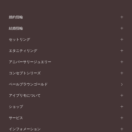
婚約指輪
婚約指輪 (エンゲージリング)
結婚指輪
婚約指輪一覧
結婚指輪 (マリッジリング)
セットリング
素材から選ぶ
結婚指輪一覧
セットリング
エタニティリング
プラチナ
フォルムから選ぶ
素材から選ぶ
セットリング一覧
エタニティリング
アニバーサリージュエリー
イエローゴールド
ストレートライン
プラチナ
セッティングから選ぶ
フォルムから選ぶ
素材から選ぶ
エタニティリング一覧
アニバーサリージュエリー
コンセプトシリーズ
ピンクゴールド
ウェーブライン
イエローゴールド
ソリテール
ストレートライン
スタイルから選ぶ
プラチナ
セッティングから選ぶ
素材から選ぶ
アニバーサリージュエリー一覧
コンセプトシリーズ
ペールブラウンゴールド
ペールブラウンゴールド
V字ライン
ピンクゴールド
ワンサイドメレ
ウェーブライン
シンプル
イエローゴールド
プレーン
価格帯から選ぶ
スタイルから選ぶ
プラチナ
ネックレス
コンビネーション
オリジンビリーフ
ペールブラウンゴールド
ダブルサイドメレ
アイプリモについて
V字ライン
フェミニン
ピンクゴールド
ワンメレ
50万円台～
シンプル
イエローゴールド
婚約指輪ガイド
ベビーリング
価格帯から選ぶ
フラワリー
コンビネーション
ラインメレ
モード
アイプリモについて
ペールブラウンゴールド
セベラルメレ
ショップ
40万円台～
フェミニン
ピンクゴールド
ファッションリング
50万円～
婚約指輪 人気ランキング
結婚指輪 人気ランキング
初空
エレガント
コンビネーション
ラインメレ
30万円台～
®
モード
パーソナルハンド診断
店舗一覧
ペールブラウンゴールド
ブレスレット
サービス
40万円～50万円
婚約ネックレス
エトワル
ゴージャス
20万円台～
エレガント
ピアス
30万円～40万円
デザインへのこだわり
プロポーズサポート
スワハ
北海道
インフォメーション
ダイヤモンドシェイプコレクション