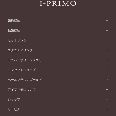
婚約指輪
婚約指輪 (エンゲージリング)
結婚指輪
婚約指輪一覧
結婚指輪 (マリッジリング)
セットリング
素材から選ぶ
結婚指輪一覧
セットリング
エタニティリング
プラチナ
フォルムから選ぶ
素材から選ぶ
セットリング一覧
エタニティリング
アニバーサリージュエリー
イエローゴールド
ストレートライン
プラチナ
セッティングから選ぶ
フォルムから選ぶ
素材から選ぶ
エタニティリング一覧
アニバーサリージュエリー
コンセプトシリーズ
ピンクゴールド
ウェーブライン
イエローゴールド
ソリテール
ストレートライン
スタイルから選ぶ
プラチナ
セッティングから選ぶ
素材から選ぶ
アニバーサリージュエリー一覧
コンセプトシリーズ
ペールブラウンゴールド
ペールブラウンゴールド
V字ライン
ピンクゴールド
ワンサイドメレ
ウェーブライン
シンプル
イエローゴールド
プレーン
価格帯から選ぶ
スタイルから選ぶ
プラチナ
ネックレス
コンビネーション
オリジンビリーフ
ペールブラウンゴールド
ダブルサイドメレ
アイプリモについて
V字ライン
フェミニン
ピンクゴールド
ワンメレ
50万円台～
シンプル
イエローゴールド
婚約指輪ガイド
ベビーリング
価格帯から選ぶ
フラワリー
コンビネーション
ラインメレ
モード
アイプリモについて
ペールブラウンゴールド
セベラルメレ
ショップ
40万円台～
フェミニン
ピンクゴールド
ファッションリング
50万円～
婚約指輪 人気ランキング
結婚指輪 人気ランキング
初空
エレガント
コンビネーション
ラインメレ
30万円台～
®
モード
パーソナルハンド診断
店舗一覧
ペールブラウンゴールド
ブレスレット
サービス
40万円～50万円
婚約ネックレス
エトワル
ゴージャス
20万円台～
エレガント