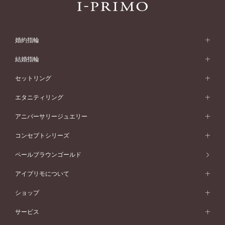
婚約指輪
婚約指輪 (エンゲージリング)
結婚指輪
婚約指輪一覧
結婚指輪 (マリッジリング)
セットリング
素材から選ぶ
結婚指輪一覧
セットリング
エタニティリング
プラチナ
フォルムから選ぶ
素材から選ぶ
セットリング一覧
エタニティリング
アニバーサリージュエリー
イエローゴールド
ストレートライン
プラチナ
セッティングから選ぶ
フォルムから選ぶ
素材から選ぶ
エタニティリング一覧
アニバーサリージュエリー
コンセプトシリーズ
ピンクゴールド
ウェーブライン
イエローゴールド
ソリテール
ストレートライン
スタイルから選ぶ
プラチナ
セッティングから選ぶ
素材から選ぶ
アニバーサリージュエリー一覧
コンセプトシリーズ
ペールブラウンゴールド
ペールブラウンゴールド
V字ライン
ピンクゴールド
ワンサイドメレ
ウェーブライン
シンプル
イエローゴールド
プレーン
価格帯から選ぶ
スタイルから選ぶ
プラチナ
ネックレス
コンビネーション
オリジンビリーフ
ペールブラウンゴールド
ダブルサイドメレ
アイプリモについて
V字ライン
フェミニン
ピンクゴールド
ワンメレ
50万円台～
シンプル
イエローゴールド
婚約指輪ガイド
ベビーリング
価格帯から選ぶ
フラワリー
コンビネーション
ラインメレ
モード
アイプリモについて
ペールブラウンゴールド
セベラルメレ
ショップ
40万円台～
フェミニン
ピンクゴールド
ファッションリング
50万円～
婚約指輪 人気ランキング
結婚指輪 人気ランキング
初空
エレガント
コンビネーション
ラインメレ
30万円台～
®
モード
パーソナルハンド診断
店舗一覧
ペールブラウンゴールド
ブレスレット
サービス
40万円～50万円
婚約ネックレス
エトワル
ゴージャス
20万円台～
エレガント