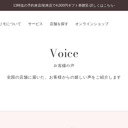
13時迄の予約来店/初来店で4,000円ギフト券贈呈-詳しくはこちら-
リモについて
サービス
店舗を探す
オンラインショップ
Voice
プリモについて
婚約指輪とは
結婚指輪とは
®
ソナルハンド診断
セットリングとは
お客様の声
インへのこだわり
エタニティリングとは
へのこだわり
全国の店舗に届いた、お客様からの嬉しい声をご紹介します
涯のメンテナンス
ニュース一覧
に店舗がある
お客様の声
SWEET STORIES
ビス
ショップブログ
ターサービス
コラム
入方法・仕上げ日数
よくあるご質問