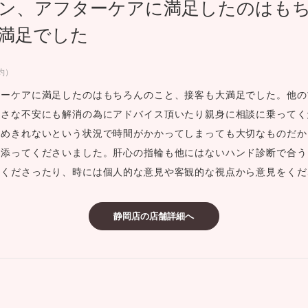
ン、アフターケアに満足したのはも
ミスダイヤモンド&バースストー
満足でした
イダルアイテム
約）
ポーズサポート
ターケアに満足したのはもちろんのこと、接客も大満足でした。他の
小さな不安にも解消の為にアドバイス頂いたり親身に相談に乗ってく
ップ
決めきれないという状況で時間がかかってしまっても大切なものだか
一覧
り添ってくださいました。肝心の指輪も他にはないハンド診断で合う
店予約について
てくださったり、時には個人的な意見や客観的な視点から意見をくだ
静岡店の店舗詳細へ