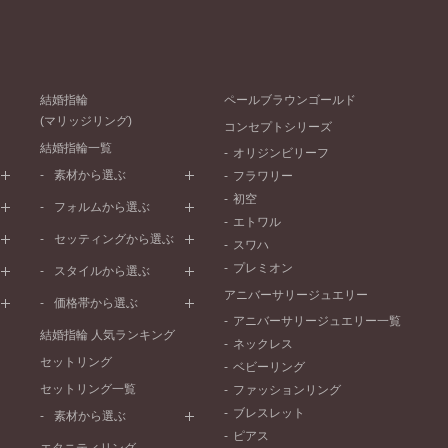
結婚指輪
ペールブラウンゴールド
(マリッジリング)
コンセプトシリーズ
結婚指輪一覧
オリジンビリーフ
素材から選ぶ
フラワリー
初空
プラチナ
フォルムから選ぶ
エトワル
イエローゴールド
ストレートライン
セッティングから選ぶ
スワハ
ピンクゴールド
ウェーブライン
プレーン
プレミオン
ド
ペールブラウンゴールド
スタイルから選ぶ
V字ライン
ワンメレ
コンビネーション
アニバーサリージュエリー
シンプル
価格帯から選ぶ
セベラルメレ
フェミニン
アニバーサリージュエリー一覧
50万円～
ラインメレ
結婚指輪 人気ランキング
モード
ネックレス
40万円～50万円
セットリング
エレガント
ベビーリング
30万円～40万円
セットリング一覧
ゴージャス
ファッションリング
20万円～30万円
ブレスレット
素材から選ぶ
10万円～20万円
ピアス
プラチナ