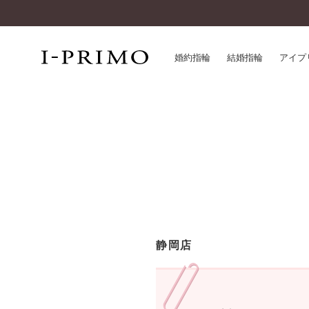
婚約指輪
結婚指輪
アイプ
婚約指輪一覧
アイ
結婚指輪一覧
パー
セットリング一覧
デザ
エタニティリング一覧
品質
アニバーサリージュエリー一覧
一生
近く
コレクション
静岡店
®
パーフェクトプロポーズリング
サー
ダイヤモンドプロポーズ
アフ
婚約ネックレス
ご購
ダイヤモンドシェイプコレクション