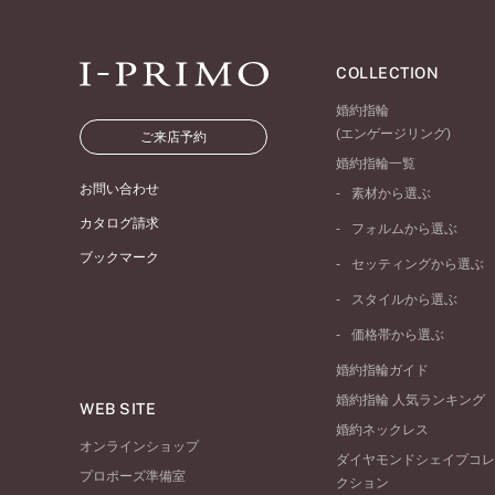
COLLECTION
婚約指輪
(エンゲージリング)
ご来店予約
婚約指輪一覧
お問い合わせ
素材から選ぶ
プラチナ
カタログ請求
フォルムから選ぶ
イエローゴールド
ブックマーク
ストレートライン
セッティングから選ぶ
ピンクゴールド
ウェーブライン
ソリテール
ペールブラウンゴール
スタイルから選ぶ
V字ライン
ワンサイドメレ
コンビネーション
シンプル
価格帯から選ぶ
ダブルサイドメレ
フェミニン
50万円台～
ラインメレ
婚約指輪ガイド
モード
40万円台～
婚約指輪 人気ランキング
エレガント
WEB SITE
30万円台～
婚約ネックレス
ゴージャス
20万円台～
オンラインショップ
ダイヤモンドシェイプコレ
10万円台～
プロポーズ準備室
クション