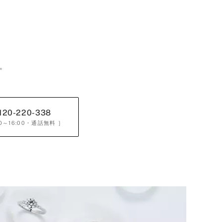
。
120-220-338
0～16:00
・通話無料 ］