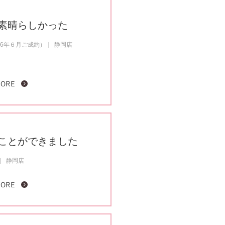
素晴らしかった
26年６月ご成約）
静岡店
MORE
ことができました
静岡店
MORE