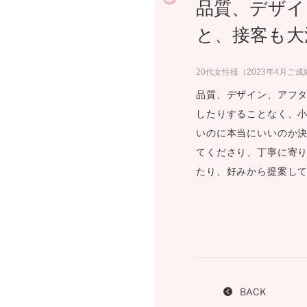
品質、デザイ
プロ
ペールブラウンゴールド
ン
と、接客も大
ブラ
コンセプトシリーズ
20代女性様（2023年4月ご成
プロ
オリジンビリーフ
フラワリー
品質、デザイン、アフ
初空
したりすることなく、
ショ
エトワル
いのに本当にいいのか
店舗
スワハ
てくださり、丁寧に寄
ご来
プレミオン
たり、好みから提案し
BACK