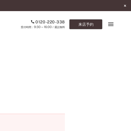
0120-220-338
来店予約
9:30～16:00
受付時間：
/ 通話無料
ブックマーク
ONLINE SHOP
ご来店予約
予約専用ダイヤル
0120-220-338
9:30～16:00
（受付時間：
・通話無料）
カタログ請求
お問い合わせ