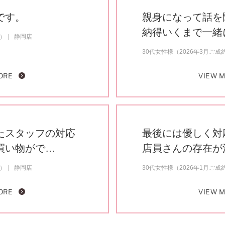
です。
親身になって話を
納得いくまで一緒
約）
静岡店
30代女性様（2026年3月ご成
ORE
VIEW 
たスタッフの対応
最後には優しく対
買い物がで…
店員さんの存在が
約）
静岡店
30代女性様（2026年1月ご成
ORE
VIEW 