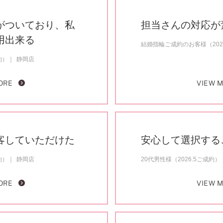
がついており、私
担当さんの対応が
用出来る
結婚指輪ご成約のお客様（20
約）
静岡店
ORE
VIEW 
客していただけた
安心して選択する
約）
静岡店
20代男性様（2026.5ご成約）
ORE
VIEW 