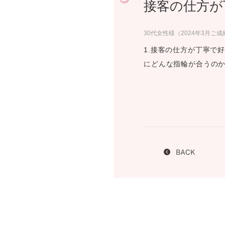
接客の仕方が
プロ
ペールブラウンゴールド
ン
ブラ
30代女性様（2024年3月ご成
コンセプトシリーズ
1.接客の仕方が丁寧で
プロ
オリジンビリーフ
にどんな指輪が合うのか
フラワリー
初空
ショ
エトワル
店舗
スワハ
ご来
プレミオン
BACK