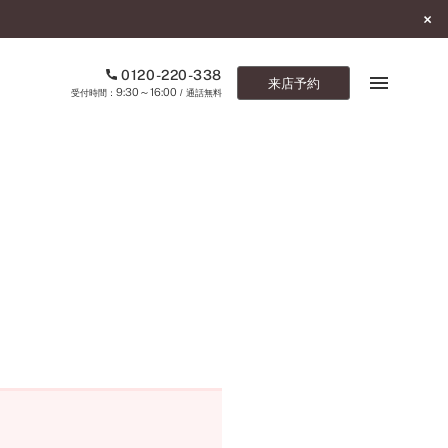
0120-220-338
来店予約
9:30～16:00
受付時間：
/ 通話無料
ブックマーク
ONLINE SHOP
ご来店予約
予約専用ダイヤル
0120-220-338
9:30～16:00
（受付時間：
・通話無料）
カタログ請求
お問い合わせ