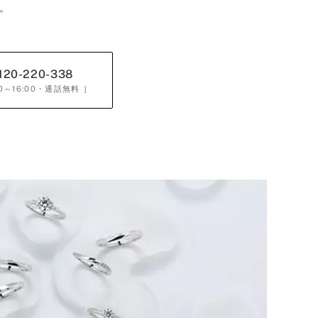
。
120-220-338
0～16:00
・通話無料 ］