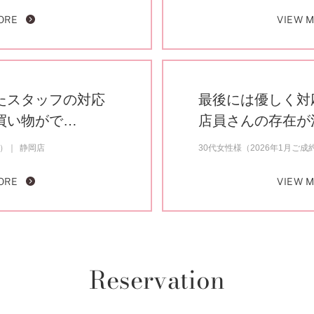
ORE
VIEW 
たスタッフの対応
最後には優しく対
買い物がで…
店員さんの存在が
約）
静岡店
30代女性様（2026年1月ご成
ORE
VIEW 
Reservation