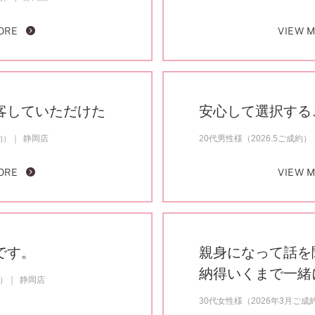
ORE
VIEW 
客していただけた
安心して選択する
約）
静岡店
20代男性様（2026.5ご成約）
ORE
VIEW 
です。
親身になって話を
納得いくまで一緒
約）
静岡店
30代女性様（2026年3月ご成