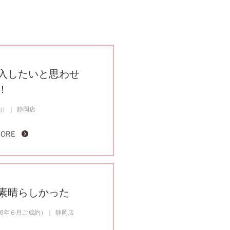
入したいと思わせ
！
約）
静岡店
MORE
素晴らしかった
26年６月ご成約）
静岡店