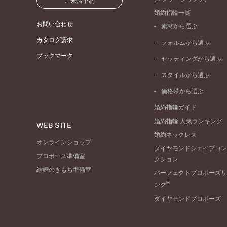
ご来店予約
婚約指輪一覧
お問い合わせ
素材から選ぶ
プラチナ
カタログ請求
フォルムから選ぶ
イエローゴールド
ブックマーク
ストレートライン
セッティングから選ぶ
ピンクゴールド
ウェーブライン
ソリテール
ペールブラウンゴール
スタイルから選ぶ
V字ライン
ワンサイドメレ
コンビネーション
シンプル
価格帯から選ぶ
ダブルサイドメレ
フェミニン
50万円台～
ラインメレ
婚約指輪ガイド
モード
40万円台～
婚約指輪 人気ランキング
エレガント
WEB SITE
30万円台～
婚約ネックレス
ゴージャス
20万円台～
オンラインショップ
ダイヤモンドシェイプコレ
10万円台～
プロポーズ準備室
クション
結婚のきもち準備室
パーフェクトプロポーズリ
®
ング
ダイヤモンドプロポーズ