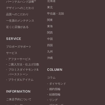
®
北海道
パーソナルハンド診断
東北
デザインへのこだわり
甲信越・北陸
品質へのこだわり
関東
一生涯のメンテナンス
東海
近くに店舗がある
関西
SERVICE
中国
四国
プロポーズサポート
九州
サービス
沖縄
アフターサービス
ご購入方法・仕上げ日数
COLUMN
プロミスダイヤモンド&
バースストーン
コラム
ブライダルアイテム
ダイヤモンド
婚約指輪
INFORMATION
結婚指輪
ご来店予約について
リング