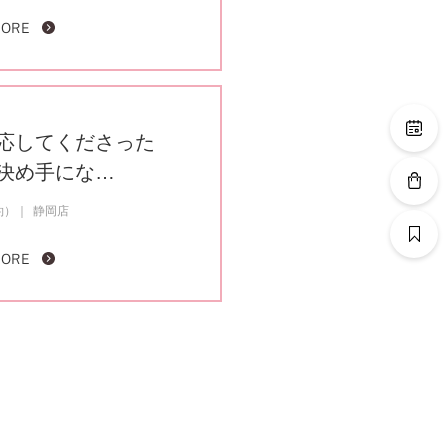
MORE
応してくださった
決め手にな…
約）
静岡店
MORE