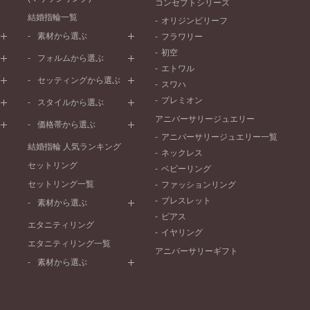
コンセプトシリーズ
結婚指輪一覧
オリジンビリーフ
素材から選ぶ
フラワリー
初空
プラチナ
フォルムから選ぶ
エトワル
イエローゴールド
ストレートライン
セッティングから選ぶ
スワハ
ピンクゴールド
ウェーブライン
プレーン
プレミオン
ド
ペールブラウンゴールド
スタイルから選ぶ
V字ライン
ワンメレ
コンビネーション
アニバーサリージュエリー
シンプル
価格帯から選ぶ
セベラルメレ
フェミニン
アニバーサリージュエリー一覧
50万円～
ラインメレ
結婚指輪 人気ランキング
モード
ネックレス
40万円～50万円
セットリング
エレガント
ベビーリング
30万円～40万円
セットリング一覧
ゴージャス
ファッションリング
20万円～30万円
ブレスレット
素材から選ぶ
10万円～20万円
ピアス
プラチナ
エタニティリング
イヤリング
イエローゴールド
エタニティリング一覧
アニバーサリーギフト
ピンクゴールド
素材から選ぶ
ペールブラウンゴールド
プラチナ
コンビネーション
イエローゴールド