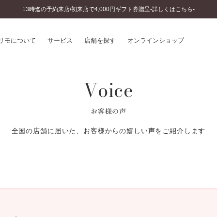
13時迄の予約来店/初来店で4,000円ギフト券贈呈-詳しくはこちら-
リモについて
サービス
店舗を探す
オンラインショップ
Voice
プリモについて
婚約指輪とは
結婚指輪とは
®
ソナルハンド診断
セットリングとは
お客様の声
インへのこだわり
エタニティリングとは
へのこだわり
全国の店舗に届いた、お客様からの嬉しい声をご紹介します
涯のメンテナンス
ニュース一覧
に店舗がある
お客様の声
SWEET STORIES
ビス
ショップブログ
ターサービス
コラム
入方法・仕上げ日数
よくあるご質問