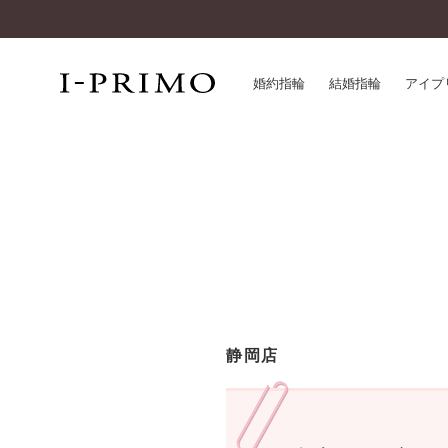
婚約指輪
結婚指輪
アイプ
婚約指輪一覧
アイ
結婚指輪一覧
パー
セットリング一覧
デザ
エタニティリング一覧
品質
アニバーサリージュエリー一覧
一生
近く
コレクション
静岡店
®
パーフェクトプロポーズリング
サー
ダイヤモンドプロポーズ
アフ
婚約ネックレス
ご購
ダイヤモンドシェイプコレクション