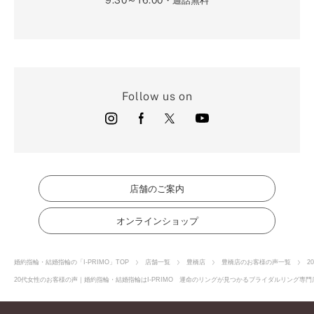
・通話無料
Follow us on
店舗のご案内
オンラインショップ
婚約指輪・結婚指輪の「I-PRIMO」TOP
店舗一覧
豊橋店
豊橋店のお客様の声一覧
2
20代女性のお客様の声｜婚約指輪・結婚指輪はI-PRIMO 運命のリングが見つかるブライダルリング専門店