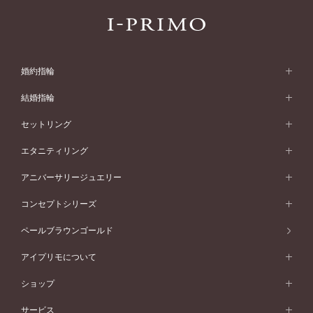
婚約指輪
婚約指輪 (エンゲージリング)
結婚指輪
婚約指輪一覧
結婚指輪 (マリッジリング)
セットリング
素材から選ぶ
結婚指輪一覧
セットリング
エタニティリング
プラチナ
フォルムから選ぶ
素材から選ぶ
セットリング一覧
エタニティリング
アニバーサリージュエリー
イエローゴールド
ストレートライン
プラチナ
セッティングから選ぶ
フォルムから選ぶ
素材から選ぶ
エタニティリング一覧
アニバーサリージュエリー
コンセプトシリーズ
ピンクゴールド
ウェーブライン
イエローゴールド
ソリテール
ストレートライン
スタイルから選ぶ
プラチナ
セッティングから選ぶ
素材から選ぶ
アニバーサリージュエリー一覧
コンセプトシリーズ
ペールブラウンゴールド
ペールブラウンゴールド
V字ライン
ピンクゴールド
ワンサイドメレ
ウェーブライン
シンプル
イエローゴールド
プレーン
価格帯から選ぶ
スタイルから選ぶ
プラチナ
ネックレス
コンビネーション
オリジンビリーフ
ペールブラウンゴールド
ダブルサイドメレ
アイプリモについて
V字ライン
フェミニン
ピンクゴールド
ワンメレ
50万円台～
シンプル
イエローゴールド
婚約指輪ガイド
ベビーリング
価格帯から選ぶ
フラワリー
コンビネーション
ラインメレ
モード
アイプリモについて
ペールブラウンゴールド
セベラルメレ
ショップ
40万円台～
フェミニン
ピンクゴールド
ファッションリング
50万円～
婚約指輪 人気ランキング
結婚指輪 人気ランキング
初空
エレガント
コンビネーション
ラインメレ
30万円台～
®
モード
パーソナルハンド診断
店舗一覧
ペールブラウンゴールド
ブレスレット
サービス
40万円～50万円