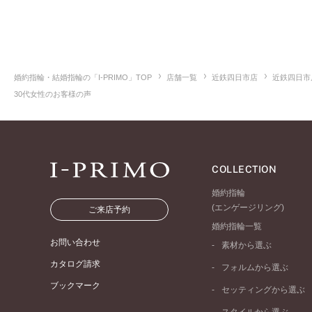
婚約指輪・結婚指輪の「I-PRIMO」TOP
店舗一覧
近鉄四日市店
近鉄四日市
30代女性のお客様の声
COLLECTION
婚約指輪
(エンゲージリング)
ご来店予約
婚約指輪一覧
お問い合わせ
素材から選ぶ
プラチナ
カタログ請求
フォルムから選ぶ
イエローゴールド
ブックマーク
ストレートライン
セッティングから選ぶ
ピンクゴールド
ウェーブライン
ソリテール
ペールブラウンゴール