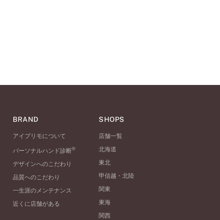
BRAND
SHOPS
アイプリモについて
店舗一覧
®
北海道
パーソナルハンド診断
東北
デザインへのこだわり
甲信越・北陸
品質へのこだわり
関東
一生涯のメンテナンス
東海
近くに店舗がある
関西