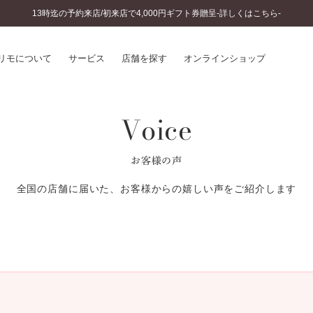
13時迄の予約来店/初来店で4,000円ギフト券贈呈-詳しくはこちら-
リモについて
サービス
店舗を探す
オンラインショップ
Voice
プリモについて
婚約指輪とは
結婚指輪とは
®
ソナルハンド診断
セットリングとは
お客様の声
インへのこだわり
エタニティリングとは
へのこだわり
全国の店舗に届いた、お客様からの嬉しい声をご紹介します
涯のメンテナンス
ニュース一覧
に店舗がある
お客様の声
SWEET STORIES
ビス
ショップブログ
ターサービス
コラム
入方法・仕上げ日数
よくあるご質問