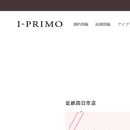
婚約指輪
結婚指輪
アイプ
婚約指輪一覧
アイ
結婚指輪一覧
パー
セットリング一覧
デザ
エタニティリング一覧
品質
アニバーサリージュエリー一覧
一生
近く
コレクション
近鉄四日市店
®
パーフェクトプロポーズリング
サー
ダイヤモンドプロポーズ
アフ
婚約ネックレス
ご購
ダイヤモンドシェイプコレクション