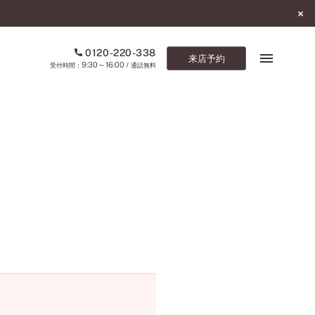
0120-220-338
来店予約
9:30～16:00
受付時間：
/ 通話無料
ブックマーク
ONLINE SHOP
ご来店予約
予約専用ダイヤル
0120-220-338
9:30～16:00
（受付時間：
・通話無料）
カタログ請求
お問い合わせ