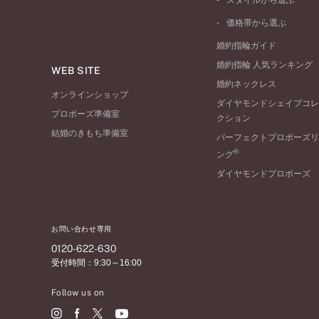
スタイルから選ぶ
V字ライン
ワンサイドメレ
コンビネーション
シンプル
価格帯から選ぶ
ダブルサイドメレ
フェミニン
50万円台～
ラインメレ
婚約指輪ガイド
モード
40万円台～
婚約指輪 人気ランキング
エレガント
WEB SITE
30万円台～
婚約ネックレス
ゴージャス
20万円台～
オンラインショップ
ダイヤモンドシェイプコレ
10万円台～
プロポーズ準備室
クション
結婚のきもち準備室
パーフェクトプロポーズリ
®
ング
ダイヤモンドプロポーズ
お問い合わせ専用
0120-622-630
受付時間：9:30～16:00
Follow us on