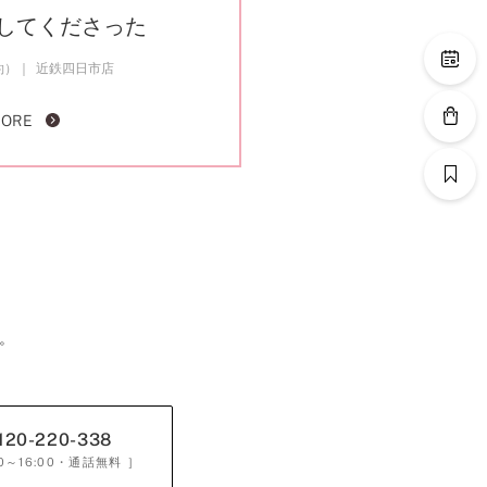
してくださった
約）
近鉄四日市店
MORE
。
120-220-338
0～16:00
・通話無料 ］