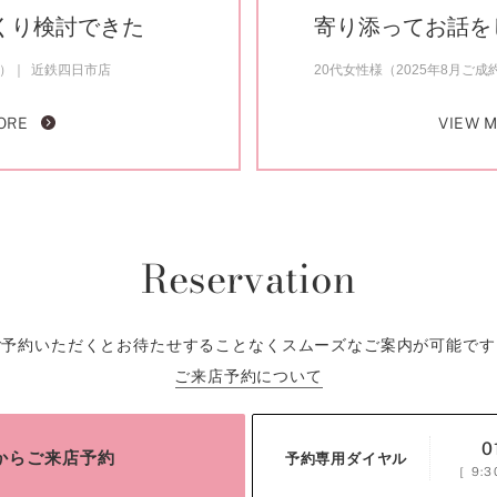
くり検討できた
寄り添ってお話を
約）
近鉄四日市店
20代女性様（2025年8月ご成
ORE
VIEW 
Reservation
ご予約いただくとお待たせすることなくスムーズなご案内が可能です
ご来店予約について
0
bからご来店予約
予約専用ダイヤル
［
9:3