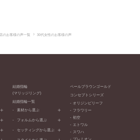
店のお客様の声一覧
30代女性のお客様の声
結婚指輪
ペールブラウンゴールド
(マリッジリング)
コンセプトシリーズ
結婚指輪一覧
オリジンビリーフ
素材から選ぶ
フラワリー
初空
プラチナ
フォルムから選ぶ
エトワル
イエローゴールド
ストレートライン
セッティングから選ぶ
スワハ
ピンクゴールド
ウェーブライン
プレーン
プレミオン
ド
ペールブラウンゴールド