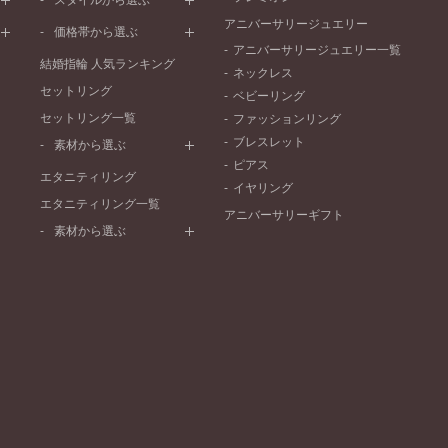
スタイルから選ぶ
V字ライン
ワンメレ
コンビネーション
アニバーサリージュエリー
シンプル
価格帯から選ぶ
セベラルメレ
フェミニン
アニバーサリージュエリー一覧
50万円～
ラインメレ
結婚指輪 人気ランキング
モード
ネックレス
40万円～50万円
セットリング
エレガント
ベビーリング
30万円～40万円
セットリング一覧
ゴージャス
ファッションリング
20万円～30万円
ブレスレット
素材から選ぶ
10万円～20万円
ピアス
プラチナ
エタニティリング
イヤリング
イエローゴールド
エタニティリング一覧
アニバーサリーギフト
ピンクゴールド
素材から選ぶ
ペールブラウンゴールド
プラチナ
コンビネーション
イエローゴールド
ピンクゴールド
ペールブラウンゴールド