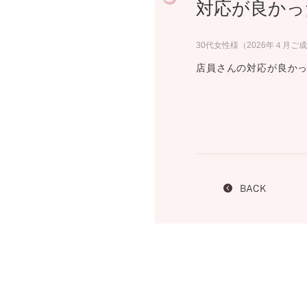
対応が良かっ
プロ
ペールブラウンゴールド
ン
ブラ
30代女性様（2026年４月ご
コンセプトシリーズ
店員さんの対応が良か
プロ
オリジンビリーフ
フラワリー
初空
ショ
エトワル
店舗
スワハ
ご来
プレミオン
BACK