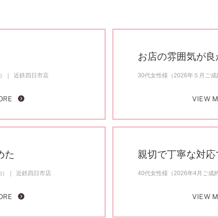
お店の雰囲気が良
約）
近鉄四日市店
30代女性様（2026年５月ご
ORE
VIEW 
めた
親切で丁寧な対応
約）
近鉄四日市店
40代女性様（2026年4月ご成
ORE
VIEW 