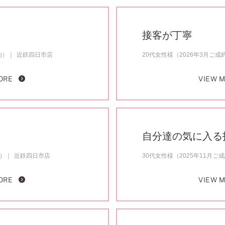
接客が丁寧
約）
近鉄四日市店
20代女性様（2026年3月ご成
ORE
VIEW 
自分達の気に入る
約）
近鉄四日市店
30代女性様（2025年11月ご
ORE
VIEW 