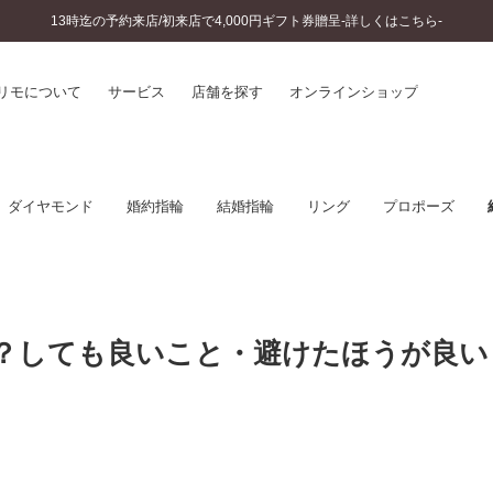
13時迄の予約来店/初来店で4,000円ギフト券贈呈-詳しくはこちら-
リモについて
サービス
店舗を探す
オンラインショップ
プリモについて
婚約指輪とは
ダイヤモンド
婚約指輪
結婚指輪
リング
プロポーズ
結婚指輪とは
®
ソナルハンド診断
セットリングとは
インへのこだわり
エタニティリングとは
へのこだわり
涯のメンテナンス
ニュース一覧
つ？しても良いこと・避けたほうが良い
に店舗がある
お客様の声
SWEET STORIES
ビス
ショップブログ
ターサービス
コラム
入方法・仕上げ日数
よくあるご質問