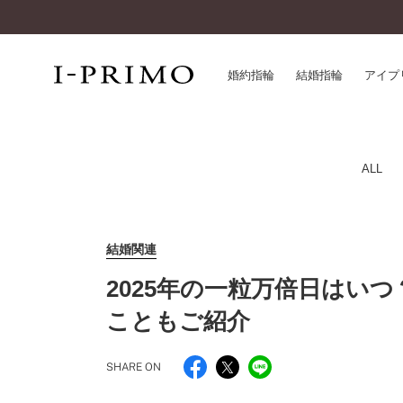
婚約指輪
結婚指輪
アイプ
婚約指輪一覧
アイ
ALL
結婚指輪一覧
パー
セットリング一覧
デザ
エタニティリング一覧
品質
結婚関連
アニバーサリージュエリー一覧
一生
2025年の一粒万倍日はい
近く
コレクション
こともご紹介
®
パーフェクトプロポーズリング
サー
ダイヤモンドプロポーズ
アフ
SHARE ON
婚約ネックレス
ご購
ダイヤモンドシェイプコレクション