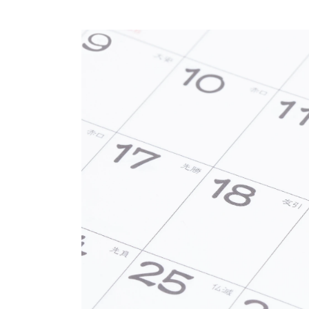
プロ
ペールブラウンゴールド
ン
ブラ
コンセプトシリーズ
プロ
オリジンビリーフ
フラワリー
初空
ショ
エトワル
店舗
スワハ
ご来
プレミオン