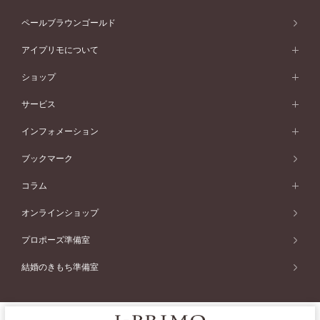
ウェーブライン
イエローゴールド
ソリテール
ストレートライン
スタイルから選ぶ
プラチナ
セッティングから選ぶ
素材から選ぶ
アニバーサリージュエリー一覧
コンセプトシリーズ
ペールブラウンゴールド
ペールブラウンゴールド
V字ライン
ピンクゴールド
ワンサイドメレ
ウェーブライン
シンプル
イエローゴールド
プレーン
価格帯から選ぶ
スタイルから選ぶ
プラチナ
ネックレス
コンビネーション
オリジンビリーフ
ペールブラウンゴールド
ダブルサイドメレ
アイプリモについて
V字ライン
フェミニン
ピンクゴールド
ワンメレ
50万円台～
シンプル
イエローゴールド
婚約指輪ガイド
ベビーリング
価格帯から選ぶ
フラワリー
コンビネーション
ラインメレ
モード
アイプリモについて
ペールブラウンゴールド
セベラルメレ
ショップ
40万円台～
フェミニン
ピンクゴールド
ファッションリング
50万円～
婚約指輪 人気ランキング
結婚指輪 人気ランキング
初空
エレガント
コンビネーション
ラインメレ
30万円台～
®
モード
パーソナルハンド診断
店舗一覧
ペールブラウンゴールド
ブレスレット
サービス
40万円～50万円
婚約ネックレス
エトワル
ゴージャス
20万円台～
エレガント
ピアス
30万円～40万円
デザインへのこだわり
プロポーズサポート
スワハ
北海道
インフォメーション
ダイヤモンドシェイプコレクション
10万円台～
ゴージャス
イヤリング
20万円～30万円
品質へのこだわり
プレミオン
サービス
ご来店予約について
札幌店
ブックマーク
®
パーフェクトプロポーズリング
アニバーサリーギフト
10万円～20万円
一生涯のメンテナンス
函館店
アフターサービス
ニュース一覧
コラム
ダイヤモンドプロポーズ
取扱店)エヴァンスブライダル 旭川本店
近くに店舗がある
ご購入方法・仕上げ日数
お客様の声
コラム
オンラインショップ
プロミスダイヤモンド&バースストーン
東北
SWEET STORIES
ダイヤモンド
プロポーズ準備室
婚約指輪
ブライダルアイテム
仙台店
ショップブログ
結婚のきもち準備室
結婚指輪
青森店
公式アンバサダー
リング
弘前パークホテル店
よくあるご質問
プロポーズ
秋田店