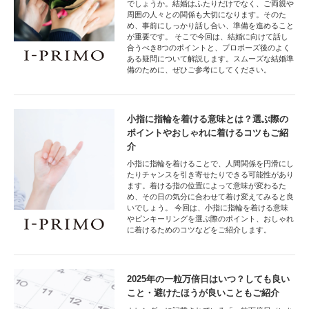
でしょうか。結婚はふたりだけでなく、ご両親や
周囲の人々との関係も大切になります。そのた
め、事前にしっかり話し合い、準備を進めること
が重要です。 そこで今回は、結婚に向けて話し
合うべき8つのポイントと、プロポーズ後のよく
ある疑問について解説します。スムーズな結婚準
備のために、ぜひご参考にしてください。
小指に指輪を着ける意味とは？選ぶ際の
ポイントやおしゃれに着けるコツもご紹
介
小指に指輪を着けることで、人間関係を円滑にし
たりチャンスを引き寄せたりできる可能性があり
ます。着ける指の位置によって意味が変わるた
め、その日の気分に合わせて着け変えてみると良
いでしょう。 今回は、小指に指輪を着ける意味
やピンキーリングを選ぶ際のポイント、おしゃれ
に着けるためのコツなどをご紹介します。
2025年の一粒万倍日はいつ？しても良い
こと・避けたほうが良いこともご紹介