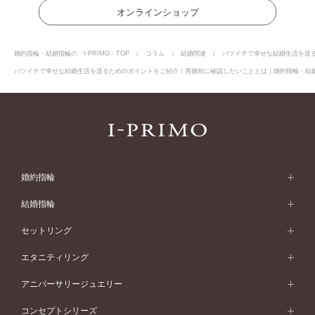
オンラインショップ
婚約指輪・結婚指輪の「I-PRIMO」TOP
コラム
結婚関連
バツイチで幸せな結婚生活を送
バツイチで幸せな結婚生活を送るためのポイントをご紹介！再婚前に確認したいこととは｜婚約指輪・結婚指輪
婚約指輪
婚約指輪 (エンゲージリング)
結婚指輪
婚約指輪一覧
結婚指輪 (マリッジリング)
セットリング
素材から選ぶ
結婚指輪一覧
セットリング
エタニティリング
プラチナ
フォルムから選ぶ
素材から選ぶ
セットリング一覧
エタニティリング
アニバーサリージュエリー
イエローゴールド
ストレートライン
プラチナ
セッティングから選ぶ
フォルムから選ぶ
素材から選ぶ
エタニティリング一覧
アニバーサリージュエリー
コンセプトシリーズ
ピンクゴールド