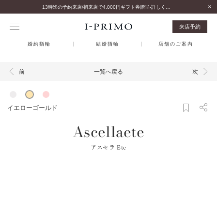
13時迄の予約来店/初来店で4,000円ギフト券贈呈-詳しくはこちら-
来店予約
婚約指輪
結婚指輪
店舗のご案内
一覧へ戻る
前
次
イエローゴールド
Ascellaete
アスセラ Ete