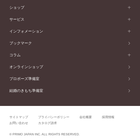
ベビーリング
価格帯から選ぶ
フラワリー
コンビネーション
ラインメレ
モード
アイプリモについて
ペールブラウンゴールド
セベラルメレ
ショップ
40万円台～
フェミニン
ピンクゴールド
ファッションリング
50万円～
婚約指輪 人気ランキング
結婚指輪 人気ランキング
初空
エレガント
コンビネーション
ラインメレ
30万円台～
®
モード
パーソナルハンド診断
店舗一覧
ペールブラウンゴールド
ブレスレット
サービス
40万円～50万円
婚約ネックレス
エトワル
ゴージャス
20万円台～
エレガント
ピアス
30万円～40万円
デザインへのこだわり
プロポーズサポート
スワハ
北海道
インフォメーション
ダイヤモンドシェイプコレクション
10万円台～
ゴージャス
イヤリング
20万円～30万円
品質へのこだわり
プレミオン
サービス
ご来店予約について
札幌店
ブックマーク
®
パーフェクトプロポーズリング
アニバーサリーギフト
10万円～20万円
一生涯のメンテナンス
函館店
アフターサービス
ニュース一覧
コラム
ダイヤモンドプロポーズ
取扱店)エヴァンスブライダル 旭川本店
近くに店舗がある
ご購入方法・仕上げ日数
お客様の声
コラム
オンラインショップ
プロミスダイヤモンド&バースストーン
東北
SWEET STORIES
ダイヤモンド
プロポーズ準備室
婚約指輪
ブライダルアイテム
仙台店
ショップブログ
結婚のきもち準備室
結婚指輪
青森店
公式アンバサダー
リング
弘前パークホテル店
よくあるご質問
プロポーズ
秋田店
サイトマップ
プライバシーポリシー
会社概要
採用情報
結婚関連
盛岡大通店
お問い合わせ
カタログ請求
山形店
関連コラム
© PRIMO JAPAN INC. ALL RIGHTS RESERVED.