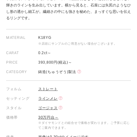
輝きのラインを生み出しています。横から見ると、石座には矢尻のようなひ
し形の透かし細工が。繊細さの中にも強さを秘めた、まっすぐな思いを伝え
るリングです。
MATERIAL
K18YG
※店頭にサンプルのご用意がない場合がございます。
CARAT
0.2ct～
PRICE
393,800円(税込)～
CATEGORY
鋳造(ちゅうぞう)製法
フォルム
ストレート
セッティング
ラインメレ
スタイル
ゴージャス
価格帯
30万円台～
※ダイヤモンドとの組合せで価格が変わります。ご予算に応じ
てご案内できます。