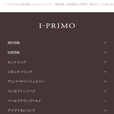
アスセラ Ete｜婚約指輪（エンゲージリング）｜婚約指輪・結婚指輪はI-PRIMO 運命のリングが見つか
婚約指輪
婚約指輪 (エンゲージリング)
結婚指輪
婚約指輪一覧
結婚指輪 (マリッジリング)
セットリング
素材から選ぶ
結婚指輪一覧
セットリング
エタニティリング
プラチナ
フォルムから選ぶ
素材から選ぶ
セットリング一覧
エタニティリング
アニバーサリージュエリー
イエローゴールド
ストレートライン
プラチナ
セッティングから選ぶ
フォルムから選ぶ
素材から選ぶ
エタニティリング一覧
アニバーサリージュエリー
コンセプトシリーズ
ピンクゴールド
ウェーブライン
イエローゴールド
ソリテール
ストレートライン
スタイルから選ぶ
プラチナ
セッティングから選ぶ
素材から選ぶ
アニバーサリージュエリー一覧
コンセプトシリーズ
ペールブラウンゴールド
ペールブラウンゴールド
V字ライン
ピンクゴールド
ワンサイドメレ
ウェーブライン
シンプル
イエローゴールド
プレーン
価格帯から選ぶ
スタイルから選ぶ
プラチナ
ネックレス
コンビネーション
オリジンビリーフ
ペールブラウンゴールド
ダブルサイドメレ
アイプリモについて
V字ライン
フェミニン
ピンクゴールド
ワンメレ
50万円台～
シンプル
イエローゴールド
婚約指輪ガイド