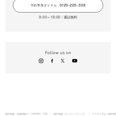
0120-220-338
予約専用ダイヤル
9:30～16:00
・通話無料
Follow us on
店舗のご案内
オンラインショップ
婚約指輪・結婚指輪の「I-PRIMO」TOP
婚約指輪［エンゲージリング］
アスセラ Ete｜婚約