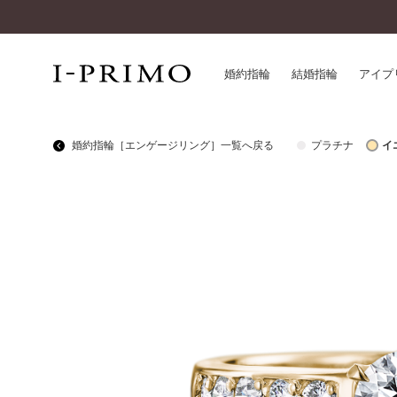
婚約指輪
結婚指輪
アイプ
婚約指輪［エンゲージリング］一覧へ戻る
プラチナ
イ
婚約指輪一覧
アイ
結婚指輪一覧
パー
セットリング一覧
デザ
エタニティリング一覧
品質
アニバーサリージュエリー一覧
一生
近く
コレクション
®
パーフェクトプロポーズリング
サー
ダイヤモンドプロポーズ
アフ
婚約ネックレス
ご購
ダイヤモンドシェイプコレクション