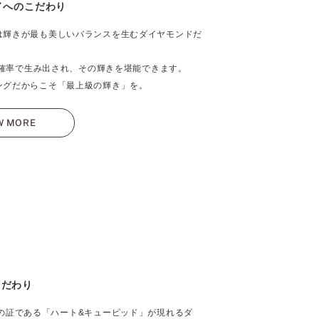
ドへのこだわり
は輝きが最も美しいバランスを生むダイヤモンドだ
％の確率で生み出され、その輝きを堪能できます。
ングだからこそ「最上級の輝き」を。
W MORE
こだわり
の証である「ハート&キューピッド」が現れるダ