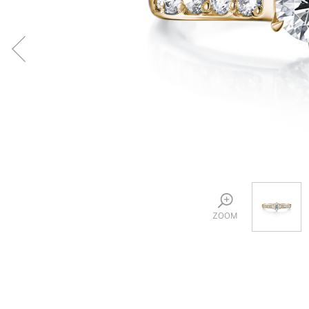
プロ
ペールブラウンゴールド
ン
ブラ
コンセプトシリーズ
プロ
オリジンビリーフ
フラワリー
初空
ショ
エトワル
店舗
スワハ
ご来
プレミオン
ZOOM