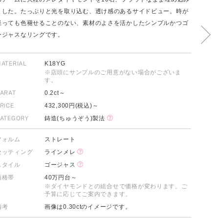
ました。たっぷりと光を取り込む、透け感のあるサイドビュー。時が
経っても色褪せることのない、素材のよさを活かしたシンプルかつゴ
ージャスなリングです。
FOLLOW US ON
ATERIAL
K18YG
※店頭にサンプルのご用意がない場合がございま
す。
ARAT
0.2ct～
RICE
432,300円(税込)～
ATEGORY
鋳造(ちゅうぞう)製法
フォルム
ストレート
セッティング
ラインメレ
スタイル
ゴージャス
価格帯
40万円台～
※ダイヤモンドとの組合せで価格が変わります。ご
予算に応じてご案内できます。
備考
画像は0.30ctのイメージです。