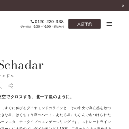
0120-220-338
来店予約
9:30～16:00
受付時間：
/ 通話無料
ブックマーク
Schadar
ONLINE SHOP
シャドル
ご来店予約
予約専用ダイヤル
夜空でクロスする、北十字星のように。
0120-220-338
9:30～16:00
（受付時間：
・通話無料）
まっすぐに伸びるダイヤモンドのラインと、その中央で存在感を放つ
大きな星。はくちょう座のハートにあたる星にちなんで名づけられた
カタログ請求
ハーフエタニティタイプのエンゲージリングです。ストレートライン
お問い合わせ
のアームに大粒のメレダイヤモンドを10石、フラットなまま埋め込み