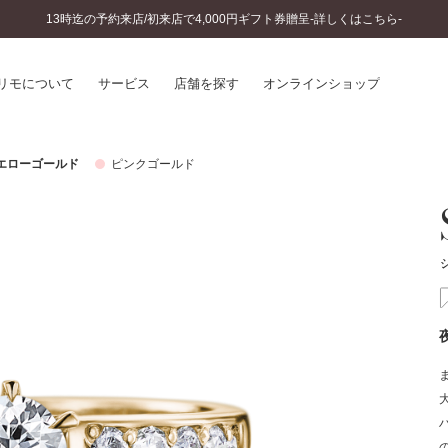
13時迄の予約来店/初来店で4,000円ギフト券贈呈-詳しくはこちら-
リモについて
サービス
店舗を探す
オンラインショップ
エローゴールド
ピンクゴールド
プリモについて
婚約指輪とは
結婚指輪とは
®
ソナルハンド診断
セットリングとは
インへのこだわり
エタニティリングとは
へのこだわり
涯のメンテナンス
ニュース一覧
に店舗がある
お客様の声
SWEET STORIES
ビス
ショップブログ
ターサービス
コラム
入方法・仕上げ日数
よくあるご質問