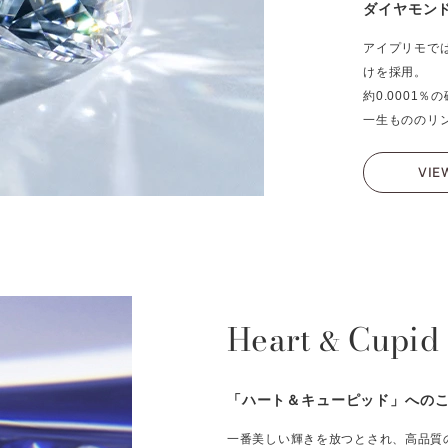
ダイヤモン
アイプリモで
けを採用。
約0.0001
一生もののリ
VIE
Heart
Cupid
&
「ハート＆キューピッド」への
一番美しい輝きを放つとされ、高品質