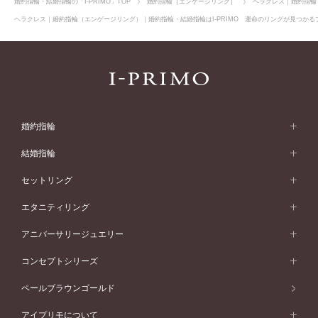
婚約指輪・結婚指輪の「I-PRIMO」TOP
婚約指輪［エンゲージリング］
ヘラクレス｜婚約指輪
ヘラクレス｜婚約指輪（エンゲージリング）｜婚約指輪・結婚指輪はI-PRIMO 運命のリングが見つかるブ
婚約指輪
婚約指輪 (エンゲージリング)
結婚指輪
婚約指輪一覧
結婚指輪 (マリッジリング)
セットリング
素材から選ぶ
結婚指輪一覧
セットリング
エタニティリング
プラチナ
フォルムから選ぶ
素材から選ぶ
セットリング一覧
エタニティリング
アニバーサリージュエリー
イエローゴールド
ストレートライン
プラチナ
セッティングから選ぶ
フォルムから選ぶ
素材から選ぶ
エタニティリング一覧
アニバーサリージュエリー
コンセプトシリーズ
ピンクゴールド
ウェーブライン
イエローゴールド
ソリテール
ストレートライン
スタイルから選ぶ
プラチナ
セッティングから選ぶ
素材から選ぶ
アニバーサリージュエリー一覧
コンセプトシリーズ
ペールブラウンゴールド
ペールブラウンゴールド
V字ライン
ピンクゴールド
ワンサイドメレ
ウェーブライン
シンプル
イエローゴールド
プレーン
価格帯から選ぶ
スタイルから選ぶ
プラチナ
ネックレス
コンビネーション
オリジンビリーフ
ペールブラウンゴールド
ダブルサイドメレ
アイプリモについて
V字ライン
フェミニン
ピンクゴールド