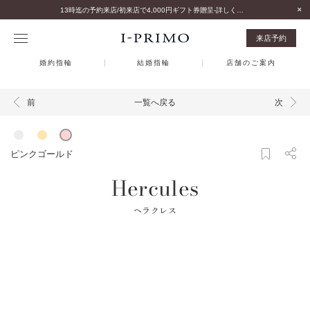
13時迄の予約来店/初来店で4,000円ギフト券贈呈-詳しくはこちら-
来店予約
婚約指輪
結婚指輪
店舗のご案内
一覧へ戻る
前
次
ピンクゴールド
Hercules
ヘラクレス