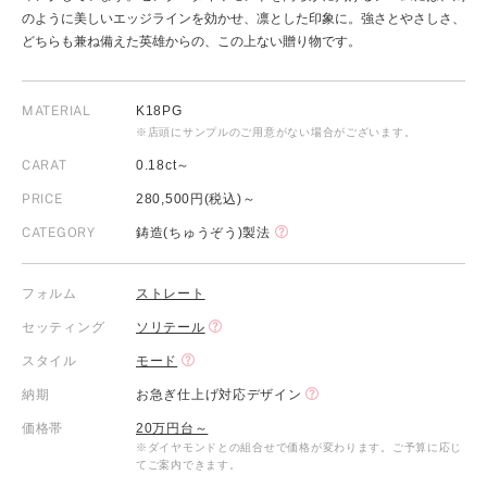
のように美しいエッジラインを効かせ、凛とした印象に。強さとやさしさ、
どちらも兼ね備えた英雄からの、この上ない贈り物です。
MATERIAL
K18PG
※店頭にサンプルのご用意がない場合がございます。
CARAT
0.18ct～
PRICE
280,500円(税込)～
CATEGORY
鋳造(ちゅうぞう)製法
フォルム
ストレート
セッティング
ソリテール
スタイル
モード
納期
お急ぎ仕上げ対応デザイン
価格帯
20万円台～
※ダイヤモンドとの組合せで価格が変わります。ご予算に応じ
てご案内できます。