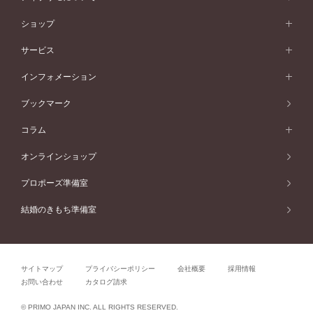
ワンメレ
50万円台～
シンプル
イエローゴールド
婚約指輪ガイド
ベビーリング
価格帯から選ぶ
フラワリー
コンビネーション
ラインメレ
モード
アイプリモについて
ペールブラウンゴールド
セベラルメレ
ショップ
40万円台～
フェミニン
ピンクゴールド
ファッションリング
50万円～
婚約指輪 人気ランキング
結婚指輪 人気ランキング
初空
エレガント
コンビネーション
ラインメレ
30万円台～
®
モード
パーソナルハンド診断
店舗一覧
ペールブラウンゴールド
ブレスレット
サービス
40万円～50万円
婚約ネックレス
エトワル
ゴージャス
20万円台～
エレガント
ピアス
30万円～40万円
デザインへのこだわり
プロポーズサポート
スワハ
北海道
インフォメーション
ダイヤモンドシェイプコレクション
10万円台～
ゴージャス
イヤリング
20万円～30万円
品質へのこだわり
プレミオン
サービス
ご来店予約について
札幌店
ブックマーク
®
パーフェクトプロポーズリング
アニバーサリーギフト
10万円～20万円
一生涯のメンテナンス
函館店
アフターサービス
ニュース一覧
コラム
ダイヤモンドプロポーズ
取扱店)エヴァンスブライダル 旭川本店
近くに店舗がある
ご購入方法・仕上げ日数
お客様の声
コラム
オンラインショップ
プロミスダイヤモンド&バースストーン
東北
SWEET STORIES
ダイヤモンド
プロポーズ準備室
婚約指輪
ブライダルアイテム
仙台店
ショップブログ
結婚のきもち準備室
結婚指輪
青森店
公式アンバサダー
リング
弘前パークホテル店
よくあるご質問
プロポーズ
秋田店
サイトマップ
プライバシーポリシー
会社概要
採用情報
結婚関連
盛岡大通店
お問い合わせ
カタログ請求
山形店
関連コラム
© PRIMO JAPAN INC. ALL RIGHTS RESERVED.