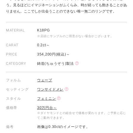
う。見るほどにイマジネーションがふくらみ、時が経っても飽きることがあ
りません。ここでしか出会うことのできない唯一無二のリングです。
MATERIAL
K18PG
※店頭にサンプルのご用意がない場合がございます。
CARAT
0.2ct～
PRICE
354,200円(税込)～
CATEGORY
鋳造(ちゅうぞう)製法
フォルム
ウェーブ
セッティング
ワンサイドメレ
スタイル
フェミニン
価格帯
30万円台～
※ダイヤモンドとの組合せで価格が変わります。ご予算に応じ
てご案内できます。
備考
画像は0.30ctのイメージです。