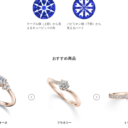
テーブル側（上部）から見
パビリオン側（下部）から
えるキューピッドの矢
見えるハート
おすすめ商品
オーネ
フラネリー
ミ