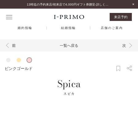
13時迄の予約来店/初来店で4,000円ギフト券贈呈-詳しくはこちら-
来店予約
婚約指輪
結婚指輪
店舗のご案内
一覧へ戻る
前
次
ピンクゴールド
Spica
スピカ