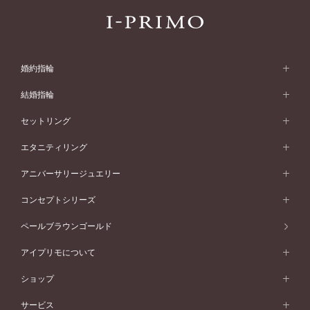
婚約指輪
婚約指輪 (エンゲージリング)
結婚指輪
婚約指輪一覧
結婚指輪 (マリッジリング)
セットリング
素材から選ぶ
結婚指輪一覧
セットリング
エタニティリング
プラチナ
フォルムから選ぶ
素材から選ぶ
セットリング一覧
エタニティリング
アニバーサリージュエリー
イエローゴールド
ストレートライン
プラチナ
セッティングから選ぶ
フォルムから選ぶ
素材から選ぶ
エタニティリング一覧
アニバーサリージュエリー
コンセプトシリーズ
ピンクゴールド
ウェーブライン
イエローゴールド
ソリテール
ストレートライン
スタイルから選ぶ
プラチナ
セッティングから選ぶ
素材から選ぶ
アニバーサリージュエリー一覧
コンセプトシリーズ
ペールブラウンゴールド
ペールブラウンゴールド
V字ライン
ピンクゴールド
ワンサイドメレ
ウェーブライン
シンプル
イエローゴールド
プレーン
価格帯から選ぶ
スタイルから選ぶ
プラチナ
ネックレス
コンビネーション
オリジンビリーフ
ペールブラウンゴールド
ダブルサイドメレ
アイプリモについて
V字ライン
フェミニン
ピンクゴールド
ワンメレ
50万円台～
シンプル
イエローゴールド
婚約指輪ガイド
ベビーリング
価格帯から選ぶ
フラワリー
コンビネーション
ラインメレ
モード
アイプリモについて
ペールブラウンゴールド
セベラルメレ
ショップ
40万円台～
フェミニン
ピンクゴールド
ファッションリング
50万円～
婚約指輪 人気ランキング
結婚指輪 人気ランキング
初空
エレガント
コンビネーション
ラインメレ
30万円台～
®
モード
パーソナルハンド診断
店舗一覧
ペールブラウンゴールド
ブレスレット
サービス
40万円～50万円
婚約ネックレス
エトワル