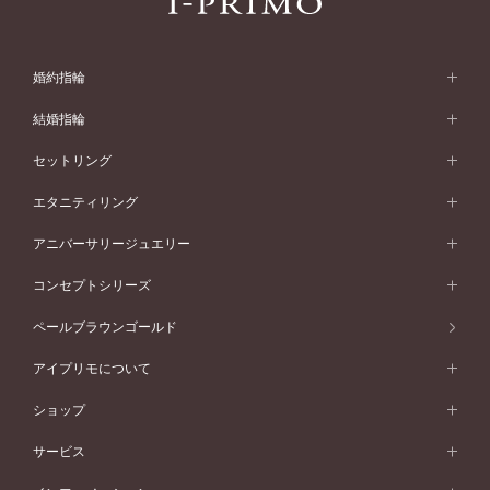
婚約指輪
婚約指輪 (エンゲージリング)
結婚指輪
婚約指輪一覧
結婚指輪 (マリッジリング)
セットリング
素材から選ぶ
結婚指輪一覧
セットリング
エタニティリング
プラチナ
フォルムから選ぶ
素材から選ぶ
セットリング一覧
エタニティリング
アニバーサリージュエリー
イエローゴールド
ストレートライン
プラチナ
セッティングから選ぶ
フォルムから選ぶ
素材から選ぶ
エタニティリング一覧
アニバーサリージュエリー
コンセプトシリーズ
ピンクゴールド
ウェーブライン
イエローゴールド
ソリテール
ストレートライン
スタイルから選ぶ
プラチナ
セッティングから選ぶ
素材から選ぶ
アニバーサリージュエリー一覧
コンセプトシリーズ
ペールブラウンゴールド
ペールブラウンゴールド
V字ライン
ピンクゴールド
ワンサイドメレ
ウェーブライン
シンプル
イエローゴールド
プレーン
価格帯から選ぶ
スタイルから選ぶ
プラチナ
ネックレス
コンビネーション
オリジンビリーフ
ペールブラウンゴールド
ダブルサイドメレ
アイプリモについて
V字ライン
フェミニン
ピンクゴールド
ワンメレ
50万円台～
シンプル
イエローゴールド
婚約指輪ガイド
ベビーリング
価格帯から選ぶ
フラワリー
コンビネーション
ラインメレ
モード
アイプリモについて
ペールブラウンゴールド
セベラルメレ
ショップ
40万円台～
フェミニン
ピンクゴールド
ファッションリング
50万円～
婚約指輪 人気ランキング
結婚指輪 人気ランキング
初空
エレガント
コンビネーション
ラインメレ
30万円台～
®
モード
パーソナルハンド診断
店舗一覧
ペールブラウンゴールド
ブレスレット
サービス
40万円～50万円
婚約ネックレス
エトワル
ゴージャス
20万円台～
エレガント
ピアス
30万円～40万円
デザインへのこだわり
プロポーズサポート