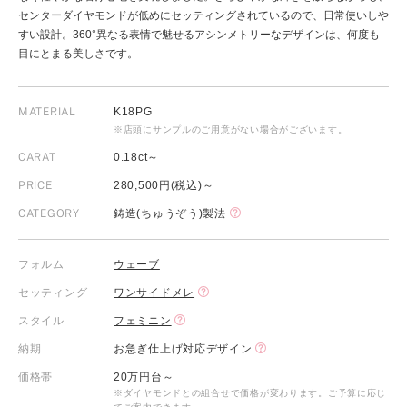
センターダイヤモンドが低めにセッティングされているので、日常使いしや
すい設計。360°異なる表情で魅せるアシンメトリーなデザインは、何度も
目にとまる美しさです。
MATERIAL
K18PG
※店頭にサンプルのご用意がない場合がございます。
CARAT
0.18ct～
PRICE
280,500円(税込)～
CATEGORY
鋳造(ちゅうぞう)製法
フォルム
ウェーブ
セッティング
ワンサイドメレ
スタイル
フェミニン
納期
お急ぎ仕上げ対応デザイン
価格帯
20万円台～
※ダイヤモンドとの組合せで価格が変わります。ご予算に応じ