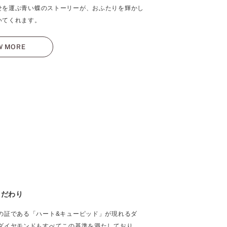
せを運ぶ青い蝶のストーリーが、おふたりを輝かし
いてくれます。
W MORE
こだわり
の証である「ハート&キューピッド」が現れるダ
ダイヤモンドもすべてこの基準を満たしており、