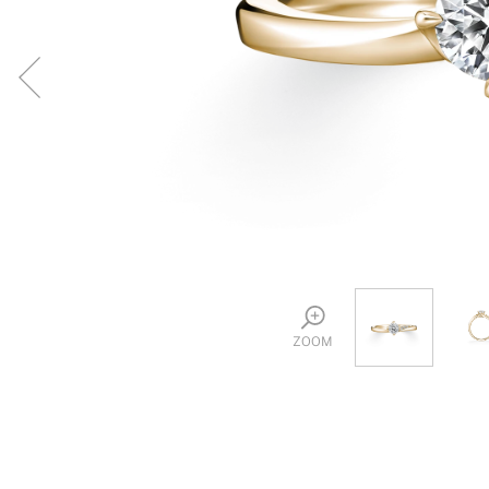
プロ
ペールブラウンゴールド
ン
ブラ
コンセプトシリーズ
プロ
オリジンビリーフ
フラワリー
初空
ショ
エトワル
店舗
スワハ
ご来
プレミオン
ZOOM