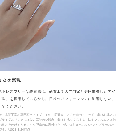
かさを実現
ストレスフリーな装着感は、品質工学の専門家と共同開発したアイ
ド※」を採用しているから。日常のパフォーマンスに影響しない、
してください。
は、品質工学の専門家とアイプリモの共同研究による独自のメソッド。着け心地とい
ブライダルリングにはない工学的な観点。着け心地を左右する寸法やフォルムとは何
の良さを体感できることを理論的に裏付けた、他では叶えられない*アイプリモのた
*2023.3.24時点