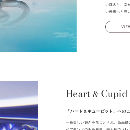
い輝きと、幸
い未来へと導
VIE
Heart
Cupid
&
「ハート＆キューピッド」への
一番美しい輝きを放つとされ、高品質
イアモンドのみを厳選、中石座のメレ