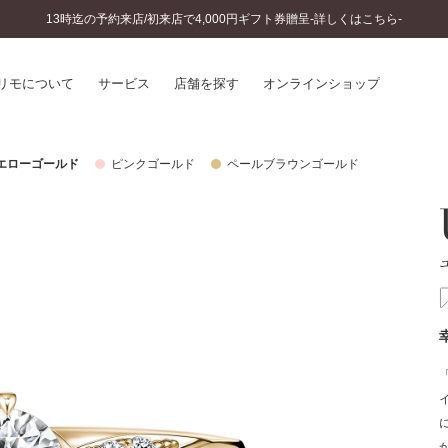
13時迄の予約来店/初来店で4,000円ギフト券贈呈-詳しくはこちら-
リモについて
サービス
店舗を探す
オンラインショップ
エローゴールド
ピンクゴールド
ペールブラウンゴールド
プリモについて
婚約指輪とは
結婚指輪とは
®
ソナルハンド診断
セットリングとは
インへのこだわり
エタニティリングとは
へのこだわり
涯のメンテナンス
ニュース一覧
に店舗がある
お客様の声
SWEET STORIES
ビス
ショップブログ
ターサービス
コラム
入方法・仕上げ日数
よくあるご質問