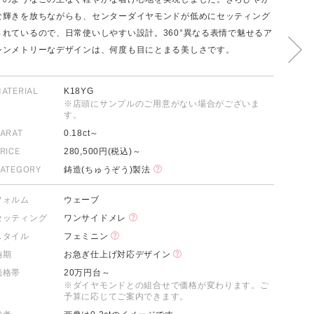
な輝きを放ちながらも、センターダイヤモンドが低めにセッティング
されているので、日常使いしやすい設計。360°異なる表情で魅せるア
シンメトリーなデザインは、何度も目にとまる美しさです。
FOLLOW US ON
ATERIAL
K18YG
※店頭にサンプルのご用意がない場合がございま
す。
ARAT
0.18ct～
RICE
280,500円(税込)～
ATEGORY
鋳造(ちゅうぞう)製法
フォルム
ウェーブ
セッティング
ワンサイドメレ
スタイル
フェミニン
納期
お急ぎ仕上げ対応デザイン
価格帯
20万円台～
※ダイヤモンドとの組合せで価格が変わります。ご
予算に応じてご案内できます。