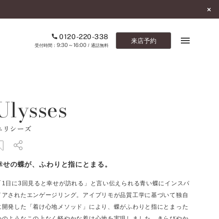
0120-220-338
来店予約
9:30～16:00
受付時間：
/ 通話無料
ブックマーク
Ulysses
ONLINE SHOP
ユリシーズ
ご来店予約
予約専用ダイヤル
幸せの蝶が、ふわりと指にとまる。
0120-220-338
9:30～16:00
（受付時間：
・通話無料）
「1日に3回見ると幸せが訪れる」と言い伝えられる青い蝶にインスパ
イアされたエンゲージリング。アイプリモが品質工学に基づいて独自
カタログ請求
に開発した「着け心地メソッド」により、蝶がふわりと指にとまった
お問い合わせ
かのようなこの上なく軽やかな着け心地を実現しました。きらびやか