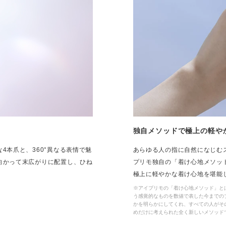
独自メソッドで極上の軽や
4本爪と、360°異なる表情で魅
あらゆる人の指に自然になじむ
向かって末広がりに配置し、ひね
プリモ独自の「着け心地メソッ
極上に軽やかな着け心地を堪能
※アイプリモの「着け心地メソッド」と
う感覚的なものを数値で表した今までの
かを明らかにしてくれ、すべての人がそ
めだけに考えられた全く新しいメソッドです。