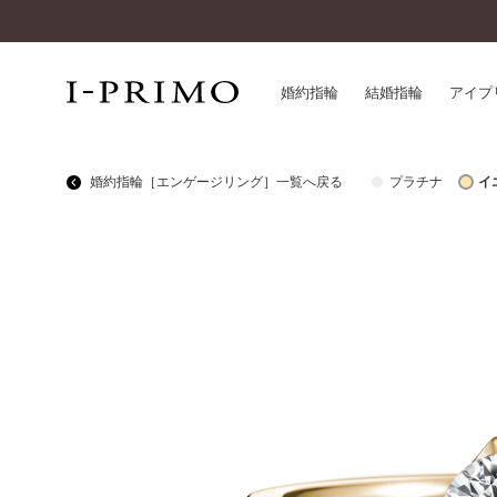
婚約指輪
結婚指輪
アイプ
婚約指輪［エンゲージリング］一覧へ戻る
プラチナ
イ
婚約指輪一覧
アイ
結婚指輪一覧
パー
セットリング一覧
デザ
エタニティリング一覧
品質
アニバーサリージュエリー一覧
一生
近く
コレクション
®
パーフェクトプロポーズリング
サー
ダイヤモンドプロポーズ
アフ
婚約ネックレス
ご購
ダイヤモンドシェイプコレクション