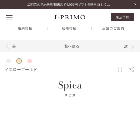
13時迄の予約来店/初来店で4,000円ギフト券贈呈-詳しくはこちら-
来店予約
婚約指輪
結婚指輪
店舗のご案内
一覧へ戻る
前
次
イエローゴールド
Spica
スピカ