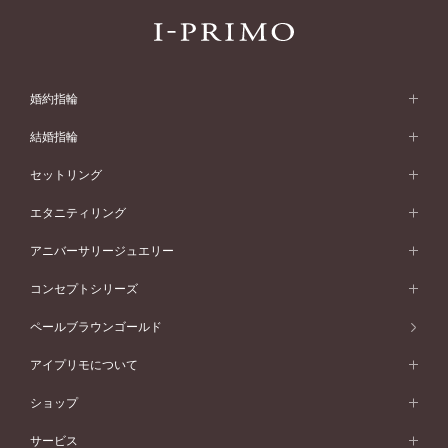
婚約指輪
婚約指輪 (エンゲージリング)
結婚指輪
婚約指輪一覧
結婚指輪 (マリッジリング)
セットリング
素材から選ぶ
結婚指輪一覧
セットリング
エタニティリング
プラチナ
フォルムから選ぶ
素材から選ぶ
セットリング一覧
エタニティリング
アニバーサリージュエリー
イエローゴールド
ストレートライン
プラチナ
セッティングから選ぶ
フォルムから選ぶ
素材から選ぶ
エタニティリング一覧
アニバーサリージュエリー
コンセプトシリーズ
ピンクゴールド
ウェーブライン
イエローゴールド
ソリテール
ストレートライン
スタイルから選ぶ
プラチナ
セッティングから選ぶ
素材から選ぶ
アニバーサリージュエリー一覧
コンセプトシリーズ
ペールブラウンゴールド
ペールブラウンゴールド
V字ライン
ピンクゴールド
ワンサイドメレ
ウェーブライン
シンプル
イエローゴールド
プレーン
価格帯から選ぶ
スタイルから選ぶ
プラチナ
ネックレス
コンビネーション
オリジンビリーフ
ペールブラウンゴールド
ダブルサイドメレ
アイプリモについて
V字ライン
フェミニン
ピンクゴールド
ワンメレ
50万円台～
シンプル
イエローゴールド
婚約指輪ガイド
ベビーリング
価格帯から選ぶ
フラワリー
コンビネーション
ラインメレ
モード
アイプリモについて
ペールブラウンゴールド
セベラルメレ
ショップ
40万円台～
フェミニン
ピンクゴールド
ファッションリング
50万円～
婚約指輪 人気ランキング
結婚指輪 人気ランキング
初空
エレガント
コンビネーション
ラインメレ
30万円台～
®
モード
パーソナルハンド診断
店舗一覧
ペールブラウンゴールド
ブレスレット
サービス
40万円～50万円
婚約ネックレス
エトワル