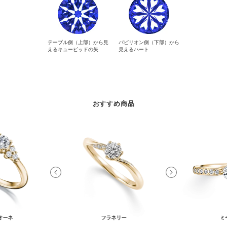
テーブル側（上部）から見
パビリオン側（下部）から
えるキューピッドの矢
見えるハート
おすすめ商品
オーネ
フラネリー
ミ