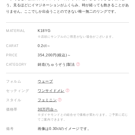
う。見るほどにイマジネーションがふくらみ、時が経っても飽きることがあ
りません。ここでしか出会うことのできない唯一無二のリングです。
MATERIAL
K18YG
※店頭にサンプルのご用意がない場合がございます。
CARAT
0.2ct～
PRICE
354,200円(税込)～
CATEGORY
鋳造(ちゅうぞう)製法
フォルム
ウェーブ
セッティング
ワンサイドメレ
スタイル
フェミニン
価格帯
30万円台～
※ダイヤモンドとの組合せで価格が変わります。ご予算に応じ
てご案内できます。
備考
画像は0.30ctのイメージです。