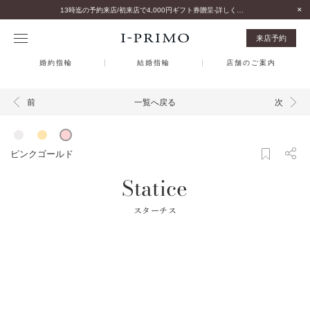
13時迄の予約来店/初来店で4,000円ギフト券贈呈-詳しくはこちら-
来店予約
婚約指輪
結婚指輪
店舗のご案内
一覧へ戻る
前
次
ピンクゴールド
Statice
スターチス