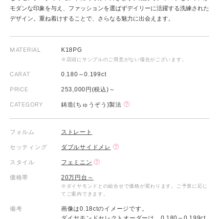
モダンな印象を与え、ファッションを選ばずデイリーに活躍する洗練された
デザイン。重ね着けすることで、さらなる魅力に出会えます。
MATERIAL
K18PG
※店頭にサンプルのご用意がない場合がございます。
CARAT
0.180～0.199ct
PRICE
253,000円(税込)～
CATEGORY
鋳造(ちゅうぞう)製法
フォルム
ストレート
セッティング
ダブルサイドメレ
スタイル
フェミニン
価格帯
20万円台～
※ダイヤモンドとの組合せで価格が変わります。ご予算に応じ
てご案内できます。
備考
画像は0.18ctのイメージです。
ダイヤモンドセレクトオーダーは、0.180～0.199ct