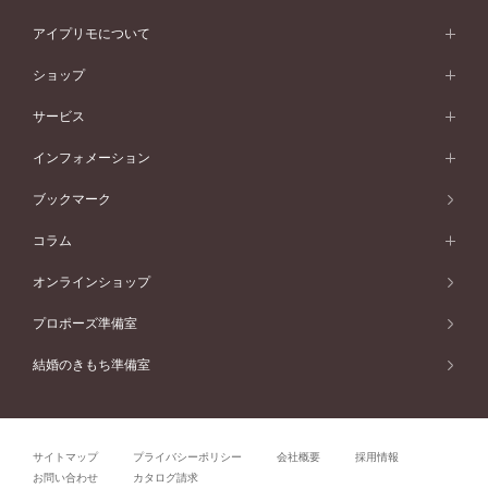
ウェーブライン
シンプル
イエローゴールド
プレーン
価格帯から選ぶ
スタイルから選ぶ
プラチナ
ネックレス
コンビネーション
オリジンビリーフ
ペールブラウンゴールド
ダブルサイドメレ
アイプリモについて
V字ライン
フェミニン
ピンクゴールド
ワンメレ
50万円台～
シンプル
イエローゴールド
婚約指輪ガイド
ベビーリング
価格帯から選ぶ
フラワリー
コンビネーション
ラインメレ
モード
アイプリモについて
ペールブラウンゴールド
セベラルメレ
ショップ
40万円台～
フェミニン
ピンクゴールド
ファッションリング
50万円～
婚約指輪 人気ランキング
結婚指輪 人気ランキング
初空
エレガント
コンビネーション
ラインメレ
30万円台～
®
モード
パーソナルハンド診断
店舗一覧
ペールブラウンゴールド
ブレスレット
サービス
40万円～50万円
婚約ネックレス
エトワル
ゴージャス
20万円台～
エレガント
ピアス
30万円～40万円
デザインへのこだわり
プロポーズサポート
スワハ
北海道
インフォメーション
ダイヤモンドシェイプコレクション
10万円台～
ゴージャス
イヤリング
20万円～30万円
品質へのこだわり
プレミオン
サービス
ご来店予約について
札幌店
ブックマーク
®
パーフェクトプロポーズリング
アニバーサリーギフト
10万円～20万円
一生涯のメンテナンス
函館店
アフターサービス
ニュース一覧
コラム
ダイヤモンドプロポーズ
取扱店)エヴァンスブライダル 旭川本店
近くに店舗がある
ご購入方法・仕上げ日数
お客様の声
コラム
オンラインショップ
プロミスダイヤモンド&バースストーン
東北
SWEET STORIES
ダイヤモンド
プロポーズ準備室
婚約指輪
ブライダルアイテム
仙台店
ショップブログ
結婚のきもち準備室
結婚指輪
青森店
公式アンバサダー
リング
弘前パークホテル店
よくあるご質問
プロポーズ
秋田店
サイトマップ
プライバシーポリシー
会社概要
採用情報
結婚関連
盛岡大通店
お問い合わせ
カタログ請求