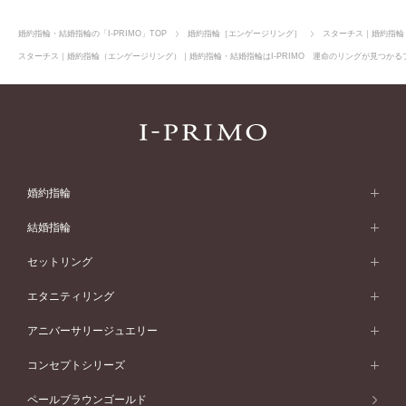
婚約指輪・結婚指輪の「I-PRIMO」TOP
婚約指輪［エンゲージリング］
スターチス｜婚約指輪
スターチス｜婚約指輪（エンゲージリング）｜婚約指輪・結婚指輪はI-PRIMO 運命のリングが見つかるブ
婚約指輪
婚約指輪 (エンゲージリング)
結婚指輪
婚約指輪一覧
結婚指輪 (マリッジリング)
セットリング
素材から選ぶ
結婚指輪一覧
セットリング
エタニティリング
プラチナ
フォルムから選ぶ
素材から選ぶ
セットリング一覧
エタニティリング
アニバーサリージュエリー
イエローゴールド
ストレートライン
プラチナ
セッティングから選ぶ
フォルムから選ぶ
素材から選ぶ
エタニティリング一覧
アニバーサリージュエリー
コンセプトシリーズ
ピンクゴールド
ウェーブライン
イエローゴールド
ソリテール
ストレートライン
スタイルから選ぶ
プラチナ
セッティングから選ぶ
素材から選ぶ
アニバーサリージュエリー一覧
コンセプトシリーズ
ペールブラウンゴールド
ペールブラウンゴールド
V字ライン
ピンクゴールド
ワンサイドメレ