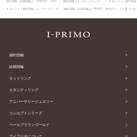
婚約指輪・結婚指輪の「I-PRIMO」TOP
婚約指輪［エンゲージリング］
キタルファ｜婚約指輪
キタルファ｜婚約指輪（エンゲージリング）｜婚約指輪・結婚指輪はI-PRIMO 運命のリングが見つかるブ
婚約指輪
婚約指輪 (エンゲージリング)
結婚指輪
婚約指輪一覧
結婚指輪 (マリッジリング)
セットリング
素材から選ぶ
結婚指輪一覧
セットリング
エタニティリング
プラチナ
フォルムから選ぶ
素材から選ぶ
セットリング一覧
エタニティリング
アニバーサリージュエリー
イエローゴールド
ストレートライン
プラチナ
セッティングから選ぶ
フォルムから選ぶ
素材から選ぶ
エタニティリング一覧
アニバーサリージュエリー
コンセプトシリーズ
ピンクゴールド
ウェーブライン
イエローゴールド
ソリテール
ストレートライン
スタイルから選ぶ
プラチナ
セッティングから選ぶ
素材から選ぶ
アニバーサリージュエリー一覧
コンセプトシリーズ
ペールブラウンゴールド
ペールブラウンゴールド
V字ライン
ピンクゴールド
ワンサイドメレ
ウェーブライン
シンプル
イエローゴールド
プレーン
価格帯から選ぶ
スタイルから選ぶ
プラチナ
ネックレス
コンビネーション
オリジンビリーフ
ペールブラウンゴールド
ダブルサイドメレ
アイプリモについて
V字ライン