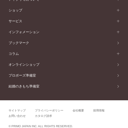
フェミニン
ピンクゴールド
ワンメレ
50万円台～
シンプル
イエローゴールド
婚約指輪ガイド
ベビーリング
価格帯から選ぶ
フラワリー
コンビネーション
ラインメレ
モード
アイプリモについて
ペールブラウンゴールド
セベラルメレ
ショップ
40万円台～
フェミニン
ピンクゴールド
ファッションリング
50万円～
婚約指輪 人気ランキング
結婚指輪 人気ランキング
初空
エレガント
コンビネーション
ラインメレ
30万円台～
®
モード
パーソナルハンド診断
店舗一覧
ペールブラウンゴールド
ブレスレット
サービス
40万円～50万円
婚約ネックレス
エトワル
ゴージャス
20万円台～
エレガント
ピアス
30万円～40万円
デザインへのこだわり
プロポーズサポート
スワハ
北海道
インフォメーション
ダイヤモンドシェイプコレクション
10万円台～
ゴージャス
イヤリング
20万円～30万円
品質へのこだわり
プレミオン
サービス
ご来店予約について
札幌店
ブックマーク
®
パーフェクトプロポーズリング
アニバーサリーギフト
10万円～20万円
一生涯のメンテナンス
函館店
アフターサービス
ニュース一覧
コラム
ダイヤモンドプロポーズ
取扱店)エヴァンスブライダル 旭川本店
近くに店舗がある
ご購入方法・仕上げ日数
お客様の声
コラム
オンラインショップ
プロミスダイヤモンド&バースストーン
東北
SWEET STORIES
ダイヤモンド
プロポーズ準備室
婚約指輪
ブライダルアイテム
仙台店
ショップブログ
結婚のきもち準備室
結婚指輪
青森店
公式アンバサダー
リング
弘前パークホテル店
よくあるご質問
プロポーズ
秋田店
サイトマップ
プライバシーポリシー
会社概要
採用情報
結婚関連
盛岡大通店
お問い合わせ
カタログ請求
山形店
関連コラム
© PRIMO JAPAN INC. ALL RIGHTS RESERVED.