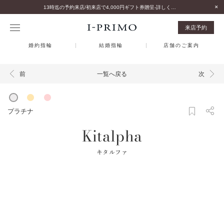
13時迄の予約来店/初来店で4,000円ギフト券贈呈-詳しくはこちら-
来店予約
婚約指輪
結婚指輪
店舗のご案内
一覧へ戻る
前
次
プラチナ
Kitalpha
キタルファ