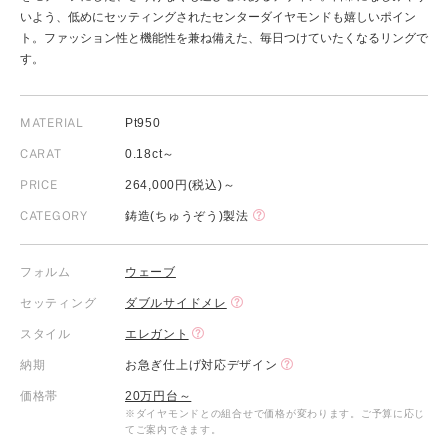
いよう、低めにセッティングされたセンターダイヤモンドも嬉しいポイン
ト。ファッション性と機能性を兼ね備えた、毎日つけていたくなるリングで
す。
MATERIAL
Pt950
CARAT
0.18ct～
PRICE
264,000円(税込)～
CATEGORY
鋳造(ちゅうぞう)製法
フォルム
ウェーブ
セッティング
ダブルサイドメレ
スタイル
エレガント
納期
お急ぎ仕上げ対応デザイン
価格帯
20万円台～
※ダイヤモンドとの組合せで価格が変わります。ご予算に応じ
てご案内できます。