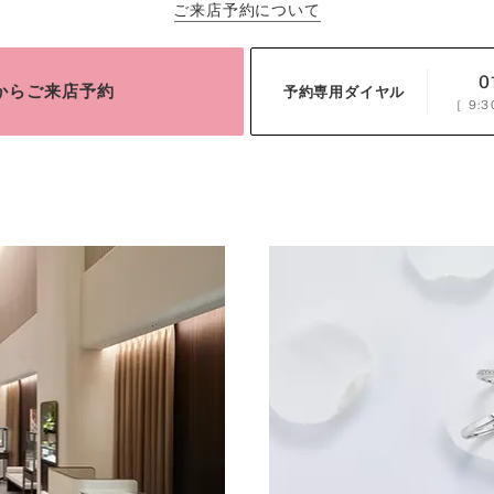
ご来店予約について
0
bからご来店予約
予約専用ダイヤル
［
9:3