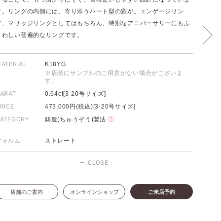
す。リングの内側には、寄り添うハート型の窓が。エンゲージリン
グ、マリッジリングとしてはもちろん、特別なアニバーサリーにもふ
さわしい普遍的なリングです。
FOLLOW US ON
ATERIAL
K18YG
※店頭にサンプルのご用意がない場合がございま
す。
ARAT
0.64ct[3-20号サイズ]
RICE
473,000円(税込)[3-20号サイズ]
ATEGORY
鋳造(ちゅうぞう)製法
フォルム
ストレート
CLOSE
店舗のご案内
オンラインショップ
ご来店予約