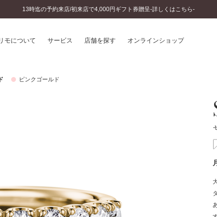
13時迄の予約来店/初来店で4,000円ギフト券贈呈-詳しくはこちら-
リモについて
サービス
店舗を探す
オンラインショップ
ド
ピンクゴールド
プリモについて
婚約指輪とは
結婚指輪とは
®
ソナルハンド診断
セットリングとは
インへのこだわり
エタニティリングとは
へのこだわり
涯のメンテナンス
ニュース一覧
に店舗がある
お客様の声
SWEET STORIES
ビス
ショップブログ
ターサービス
コラム
入方法・仕上げ日数
よくあるご質問