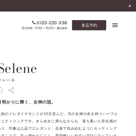
0120-220-338
来店予約
9:30～16:00
受付時間：
/ 通話無料
ブックマーク
Selene
ONLINE SHOP
セレーネ
ご来店予約
予約専用ダイヤル
月明かりに輝く、女神の冠。
0120-220-338
9:30～16:00
（受付時間：
・通話無料）
大粒のメレダイヤモンドが10石並んだ、月の女神の名を持つハーフエ
タニティリングです。きらめきに満ちながらも、落ち着いた存在感が
カタログ請求
あり、印象は上品でエレガント。石座で包み込むようにセッティング
お問い合わせ
することで、引っ掛かりにくく、普段使いしやすい設計になっていま