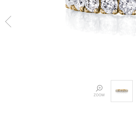
プロ
ペールブラウンゴールド
ン
ブラ
コンセプトシリーズ
プロ
オリジンビリーフ
フラワリー
初空
ショ
エトワル
店舗
スワハ
ご来
プレミオン
ZOOM