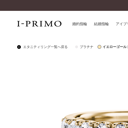
婚約指輪
結婚指輪
アイプ
エタニティリング一覧へ戻る
プラチナ
イエローゴール
婚約指輪一覧
アイ
結婚指輪一覧
パー
セットリング一覧
デザ
エタニティリング一覧
品質
アニバーサリージュエリー一覧
一生
近く
コレクション
®
パーフェクトプロポーズリング
サー
ダイヤモンドプロポーズ
アフ
婚約ネックレス
ご購
ダイヤモンドシェイプコレクション