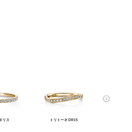
タリス
トリトーネ DR15
フレイ D