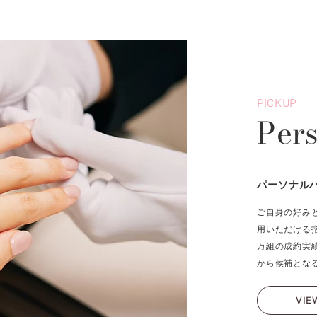
PICKUP
Per
パーソナル
ご自身の好み
用いただける
万組の成約実
から候補とな
VIE