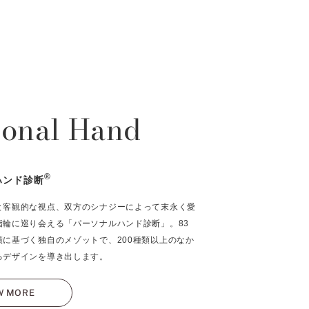
sonal Hand
®
ハンド診断
と客観的な視点、双方のシナジーによって末永く愛
指輪に巡り会える「パーソナルハンド診断」。83
績に基づく独自のメゾットで、200種類以上のなか
るデザインを導き出します。
W MORE