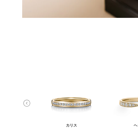
ラ DR24
カリス
ヘ