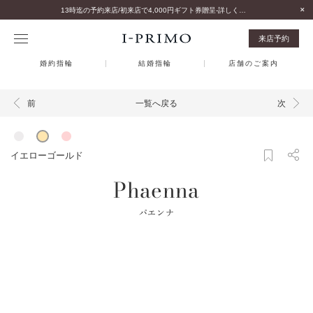
13時迄の予約来店/初来店で4,000円ギフト券贈呈-詳しくはこちら-
来店予約
婚約指輪
結婚指輪
店舗のご案内
一覧へ戻る
前
次
イエローゴールド
Phaenna
パエンナ