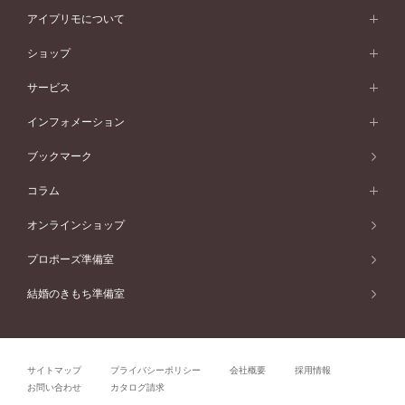
スタイルから選ぶ
プラチナ
ネックレス
コンビネーション
オリジンビリーフ
ペールブラウンゴールド
ダブルサイドメレ
アイプリモについて
V字ライン
フェミニン
ピンクゴールド
ワンメレ
50万円台～
シンプル
イエローゴールド
婚約指輪ガイド
ベビーリング
価格帯から選ぶ
フラワリー
コンビネーション
ラインメレ
モード
アイプリモについて
ペールブラウンゴールド
セベラルメレ
ショップ
40万円台～
フェミニン
ピンクゴールド
ファッションリング
50万円～
婚約指輪 人気ランキング
結婚指輪 人気ランキング
初空
エレガント
コンビネーション
ラインメレ
30万円台～
®
モード
パーソナルハンド診断
店舗一覧
ペールブラウンゴールド
ブレスレット
サービス
40万円～50万円
婚約ネックレス
エトワル
ゴージャス
20万円台～
エレガント
ピアス
30万円～40万円
デザインへのこだわり
プロポーズサポート
スワハ
北海道
インフォメーション
ダイヤモンドシェイプコレクション
10万円台～
ゴージャス
イヤリング
20万円～30万円
品質へのこだわり
プレミオン
サービス
ご来店予約について
札幌店
ブックマーク
®
パーフェクトプロポーズリング
アニバーサリーギフト
10万円～20万円
一生涯のメンテナンス
函館店
アフターサービス
ニュース一覧
コラム
ダイヤモンドプロポーズ
取扱店)エヴァンスブライダル 旭川本店
近くに店舗がある
ご購入方法・仕上げ日数
お客様の声
コラム
オンラインショップ
プロミスダイヤモンド&バースストーン
東北
SWEET STORIES
ダイヤモンド
プロポーズ準備室
婚約指輪
ブライダルアイテム
仙台店
ショップブログ
結婚のきもち準備室
結婚指輪
青森店
公式アンバサダー
リング
弘前パークホテル店
よくあるご質問
プロポーズ
秋田店
サイトマップ
プライバシーポリシー
会社概要
採用情報
結婚関連
盛岡大通店
お問い合わせ
カタログ請求