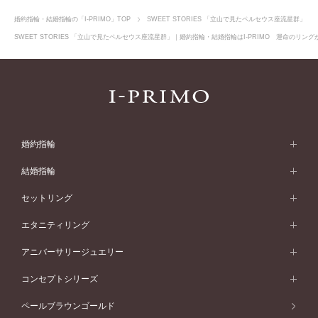
婚約指輪・結婚指輪の「I-PRIMO」TOP
SWEET STORIES 「立山で見たペルセウス座流星群」
SWEET STORIES 「立山で見たペルセウス座流星群」｜婚約指輪・結婚指輪はI-PRIMO 運命のリン
婚約指輪
婚約指輪 (エンゲージリング)
結婚指輪
婚約指輪一覧
結婚指輪 (マリッジリング)
セットリング
素材から選ぶ
結婚指輪一覧
セットリング
エタニティリング
プラチナ
フォルムから選ぶ
素材から選ぶ
セットリング一覧
エタニティリング
アニバーサリージュエリー
イエローゴールド
ストレートライン
プラチナ
セッティングから選ぶ
フォルムから選ぶ
素材から選ぶ
エタニティリング一覧
アニバーサリージュエリー
コンセプトシリーズ
ピンクゴールド
ウェーブライン
イエローゴールド
ソリテール
ストレートライン
スタイルから選ぶ
プラチナ
セッティングから選ぶ
素材から選ぶ
アニバーサリージュエリー一覧
コンセプトシリーズ
ペールブラウンゴールド
ペールブラウンゴールド
V字ライン
ピンクゴールド
ワンサイドメレ
ウェーブライン
シンプル
イエローゴールド
プレーン
価格帯から選ぶ