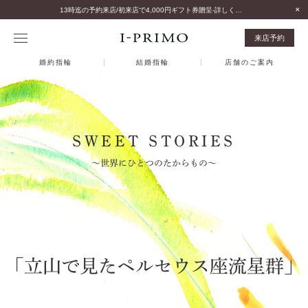
13時迄の予約来店/初来店で4,000円ギフト券贈呈-詳しくはこちら-
来店予約
婚約指輪
結婚指輪
店舗のご案内
SWEET STORIES
～世界にひとつのたからもの～
「立山で見たペルセウス座流星群」