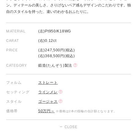
ン。ディテールの美しさ、さりげないペア感もデザインのこだわりです。独
自のスタイルを持った、違いのわかるおふたりに。
MATERIAL
(左)Pt950/K18WG
CARAT
(右)0.12ct
PRICE
(左)247,500円(税込)
(右)368,500円(税込)
CATEGORY
鍛造(たんぞう)製法
フォルム
ストレート
セッティング
ラインメレ
スタイル
ゴージャス
価格帯
50万円～
※価格は2本の指輪の合計額となります。
CLOSE