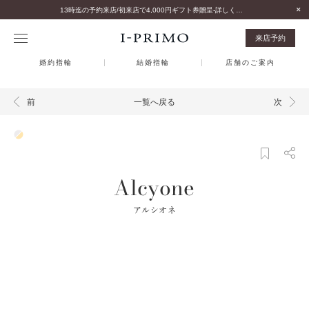
13時迄の予約来店/初来店で4,000円ギフト券贈呈-詳しくはこちら-
来店予約
婚約指輪
結婚指輪
店舗のご案内
一覧へ戻る
前
次
Alcyone
アルシオネ