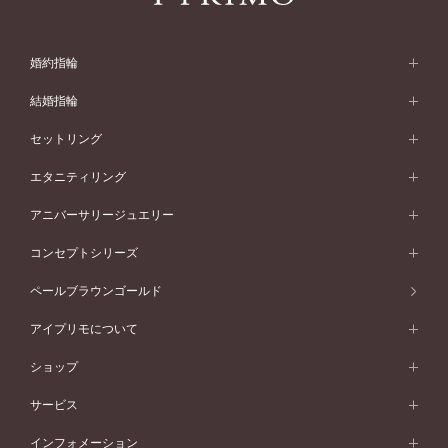
婚約指輪
婚約指輪 (エンゲージリング)
結婚指輪
婚約指輪一覧
結婚指輪 (マリッジリング)
セットリング
素材から選ぶ
結婚指輪一覧
セットリング
エタニティリング
プラチナ
フォルムから選ぶ
素材から選ぶ
セットリング一覧
エタニティリング
アニバーサリージュエリー
イエローゴールド
ストレートライン
プラチナ
セッティングから選ぶ
フォルムから選ぶ
素材から選ぶ
エタニティリング一覧
アニバーサリージュエリー
コンセプトシリーズ
ピンクゴールド
ウェーブライン
イエローゴールド
ソリテール
ストレートライン
スタイルから選ぶ
プラチナ
セッティングから選ぶ
素材から選ぶ
アニバーサリージュエリー一覧
コンセプトシリーズ
ペールブラウンゴールド
ペールブラウンゴールド
V字ライン
ピンクゴールド
ワンサイドメレ
ウェーブライン
シンプル
イエローゴールド
プレーン
価格帯から選ぶ
スタイルから選ぶ
プラチナ
ネックレス
コンビネーション
オリジンビリーフ
ペールブラウンゴールド
ダブルサイドメレ
アイプリモについて
V字ライン
フェミニン
ピンクゴールド
ワンメレ
50万円台～
シンプル
イエローゴールド
婚約指輪ガイド
ベビーリング
価格帯から選ぶ
フラワリー
コンビネーション
ラインメレ
モード
アイプリモについて
ペールブラウンゴールド
セベラルメレ
ショップ
40万円台～
フェミニン
ピンクゴールド
ファッションリング
50万円～
婚約指輪 人気ランキング
結婚指輪 人気ランキング
初空
エレガント
コンビネーション
ラインメレ
30万円台～
®
モード
パーソナルハンド診断
店舗一覧
ペールブラウンゴールド
ブレスレット
サービス
40万円～50万円
婚約ネックレス
エトワル
ゴージャス
20万円台～
エレガント
ピアス
30万円～40万円
デザインへのこだわり
プロポーズサポート
スワハ
北海道
インフォメーション
ダイヤモンドシェイプコレクション