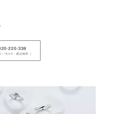
。
120-220-338
0～16:00
・通話無料 ］