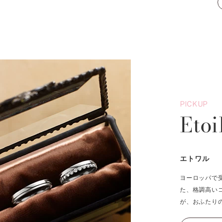
PICKUP
Etoi
エトワル
ヨーロッパで
た、格調高い
が、おふたり