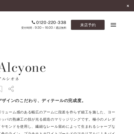
0120-220-338
来店予約
9:30～16:00
受付時間：
/ 通話無料
ブックマーク
Alcyone
ONLINE SHOP
アルシオネ
ご来店予約
予約専用ダイヤル
デザインのこだわり、ディテールの完成度。
0120-220-338
9:30～16:00
（受付時間：
・通話無料）
ボリューム感のある幅広のアームに段差を作らず細工を施した、ヨー
ロッパの熟練工の技が光る鍛造のマリッジリングです。極小のメレダ
カタログ請求
イヤモンドを使用し、繊細なレール留めによって生まれるシャープな
お問い合わせ
虹色のライン。プラチナとホワイトゴールドのマテリアルによるバイ