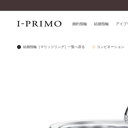
婚約指輪
結婚指輪
アイプ
結婚指輪［マリッジリング］一覧へ戻る
コンビネーション
婚約指輪一覧
アイ
結婚指輪一覧
パー
セットリング一覧
デザ
エタニティリング一覧
品質
アニバーサリージュエリー一覧
一生
近く
コレクション
®
パーフェクトプロポーズリング
サー
ダイヤモンドプロポーズ
アフ
婚約ネックレス
ご購
ダイヤモンドシェイプコレクション