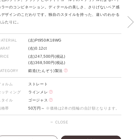
カラーのコンビネーション。ディテールの美しさ、さりげないペア感
もデザインのこだわりです。独自のスタイルを持った、違いのわかる
おふたりに。
FOLLOW US ON
ATERIAL
(左)Pt950/K18WG
ARAT
(右)0.12ct
RICE
(左)247,500円(税込)
(右)368,500円(税込)
ATEGORY
鍛造(たんぞう)製法
フォルム
ストレート
セッティング
ラインメレ
スタイル
ゴージャス
価格帯
50万円～
※価格は2本の指輪の合計額となります。
CLOSE