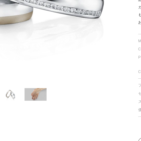
ミスダイヤモンド&バースストー
イダルアイテム
ポーズサポート
M
C
ップ
P
一覧
店予約について
C