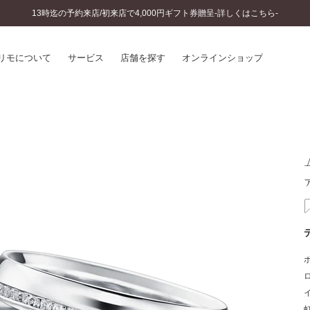
13時迄の予約来店/初来店で4,000円ギフト券贈呈-詳しくはこちら-
リモについて
サービス
店舗を探す
オンラインショップ
プリモについて
婚約指輪とは
結婚指輪とは
®
ソナルハンド診断
セットリングとは
インへのこだわり
エタニティリングとは
へのこだわり
涯のメンテナンス
ニュース一覧
に店舗がある
お客様の声
SWEET STORIES
ビス
ショップブログ
ターサービス
コラム
入方法・仕上げ日数
よくあるご質問