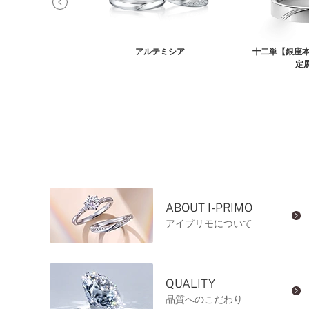
リキタス
アルテミシア
十二単【銀座本
定
ABOUT I-PRIMO
アイプリモについて
QUALITY
品質へのこだわり