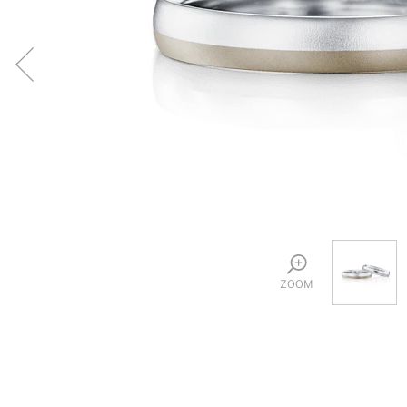
プロ
ペールブラウンゴールド
ン
ブラ
コンセプトシリーズ
プロ
オリジンビリーフ
フラワリー
初空
ショ
エトワル
店舗
スワハ
ご来
プレミオン
ZOOM