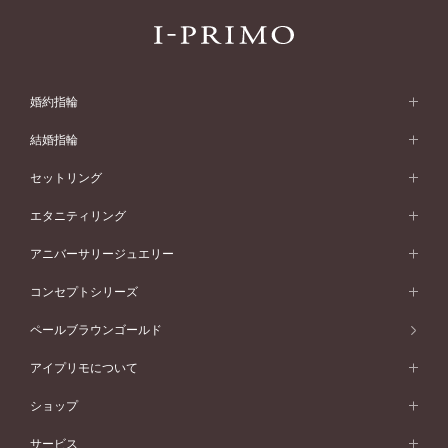
婚約指輪
婚約指輪 (エンゲージリング)
結婚指輪
婚約指輪一覧
結婚指輪 (マリッジリング)
セットリング
素材から選ぶ
結婚指輪一覧
セットリング
エタニティリング
プラチナ
フォルムから選ぶ
素材から選ぶ
セットリング一覧
エタニティリング
アニバーサリージュエリー
イエローゴールド
ストレートライン
プラチナ
セッティングから選ぶ
フォルムから選ぶ
素材から選ぶ
エタニティリング一覧
アニバーサリージュエリー
コンセプトシリーズ
ピンクゴールド
ウェーブライン
イエローゴールド
ソリテール
ストレートライン
スタイルから選ぶ
プラチナ
セッティングから選ぶ
素材から選ぶ
アニバーサリージュエリー一覧
コンセプトシリーズ
ペールブラウンゴールド
ペールブラウンゴールド
V字ライン
ピンクゴールド
ワンサイドメレ
ウェーブライン
シンプル
イエローゴールド
プレーン
価格帯から選ぶ
スタイルから選ぶ
プラチナ
ネックレス
コンビネーション
オリジンビリーフ
ペールブラウンゴールド
ダブルサイドメレ
アイプリモについて
V字ライン
フェミニン
ピンクゴールド
ワンメレ
50万円台～
シンプル
イエローゴールド
婚約指輪ガイド
ベビーリング
価格帯から選ぶ
フラワリー
コンビネーション
ラインメレ
モード
アイプリモについて
ペールブラウンゴールド
セベラルメレ
ショップ
40万円台～
フェミニン
ピンクゴールド
ファッションリング
50万円～
婚約指輪 人気ランキング
結婚指輪 人気ランキング
初空
エレガント
コンビネーション
ラインメレ
30万円台～
®
モード
パーソナルハンド診断
店舗一覧
ペールブラウンゴールド
ブレスレット
サービス
40万円～50万円