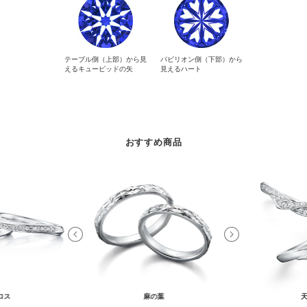
テーブル側（上部）から見
パビリオン側（下部）から
えるキューピッドの矢
見えるハート
おすすめ商品
ロス
麻の葉
天