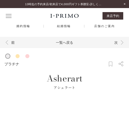
13時迄の予約来店/初来店で4,000円ギフト券贈呈-詳しくはこちら-
来店予約
婚約指輪
結婚指輪
店舗のご案内
一覧へ戻る
前
次
プラチナ
Asherart
アシェラート