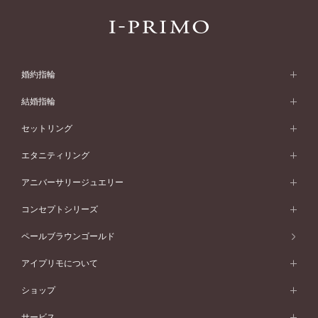
婚約指輪
婚約指輪 (エンゲージリング)
結婚指輪
婚約指輪一覧
結婚指輪 (マリッジリング)
セットリング
素材から選ぶ
結婚指輪一覧
セットリング
エタニティリング
プラチナ
フォルムから選ぶ
素材から選ぶ
セットリング一覧
エタニティリング
アニバーサリージュエリー
イエローゴールド
ストレートライン
プラチナ
セッティングから選ぶ
フォルムから選ぶ
素材から選ぶ
エタニティリング一覧
アニバーサリージュエリー
コンセプトシリーズ
ピンクゴールド
ウェーブライン
イエローゴールド
ソリテール
ストレートライン
スタイルから選ぶ
プラチナ
セッティングから選ぶ
素材から選ぶ
アニバーサリージュエリー一覧
コンセプトシリーズ
ペールブラウンゴールド
ペールブラウンゴールド
V字ライン
ピンクゴールド
ワンサイドメレ
ウェーブライン
シンプル
イエローゴールド
プレーン
価格帯から選ぶ
スタイルから選ぶ
プラチナ
ネックレス
コンビネーション
オリジンビリーフ
ペールブラウンゴールド
ダブルサイドメレ
アイプリモについて
V字ライン
フェミニン
ピンクゴールド
ワンメレ
50万円台～
シンプル
イエローゴールド
婚約指輪ガイド
ベビーリング
価格帯から選ぶ
フラワリー
コンビネーション
ラインメレ
モード
アイプリモについて
ペールブラウンゴールド
セベラルメレ
ショップ
40万円台～
フェミニン
ピンクゴールド
ファッションリング
50万円～
婚約指輪 人気ランキング
結婚指輪 人気ランキング
初空
エレガント
コンビネーション
ラインメレ
30万円台～
®
モード
パーソナルハンド診断
店舗一覧
ペールブラウンゴールド
ブレスレット
サービス
40万円～50万円