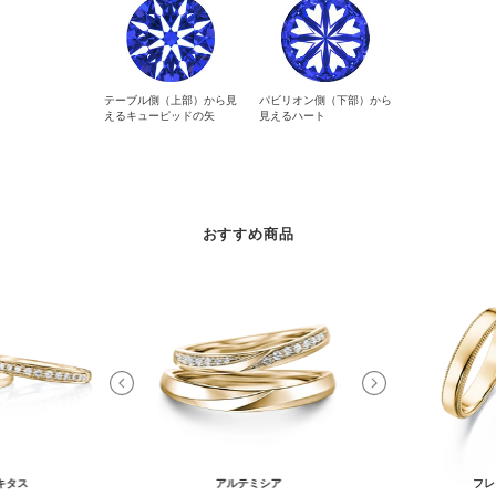
テーブル側（上部）から見
パビリオン側（下部）から
えるキューピッドの矢
見えるハート
おすすめ商品
キタス
アルテミシア
フレ