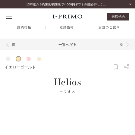
13時迄の予約来店/初来店で4,000円ギフト券贈呈-詳しくはこちら-
来店予約
婚約指輪
結婚指輪
店舗のご案内
一覧へ戻る
前
次
イエローゴールド
Helios
ヘリオス