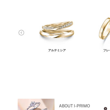
リキタス
アルテミシア
フレイ
ABOUT I-PRIMO