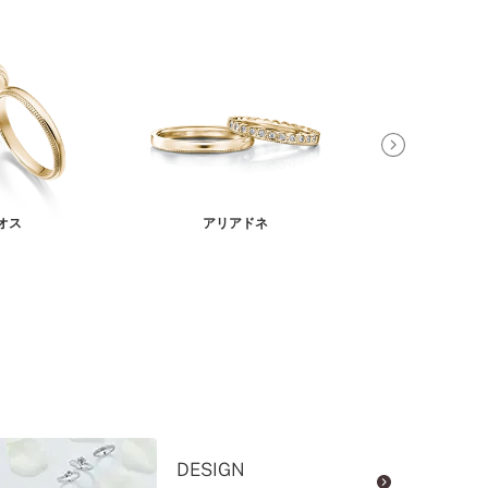
オス
アリアドネ
パエ
DESIGN