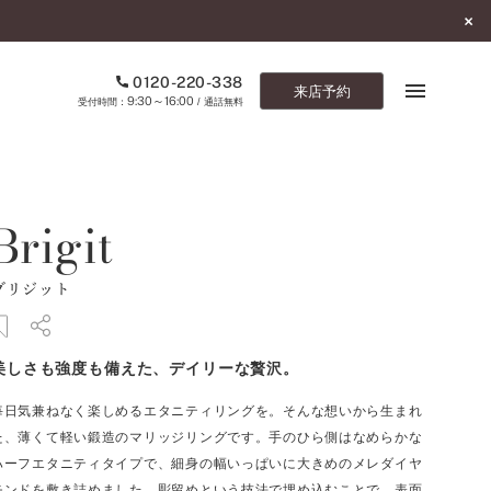
0120-220-338
来店予約
9:30～16:00
受付時間：
/ 通話無料
ブックマーク
Brigit
ONLINE SHOP
ブリジット
ご来店予約
予約専用ダイヤル
美しさも強度も備えた、デイリーな贅沢。
0120-220-338
9:30～16:00
（受付時間：
・通話無料）
毎日気兼ねなく楽しめるエタニティリングを。そんな想いから生まれ
た、薄くて軽い鍛造のマリッジリングです。手のひら側はなめらかな
カタログ請求
ハーフエタニティタイプで、細身の幅いっぱいに大きめのメレダイヤ
お問い合わせ
モンドを敷き詰めました。彫留めという技法で埋め込むことで、表面