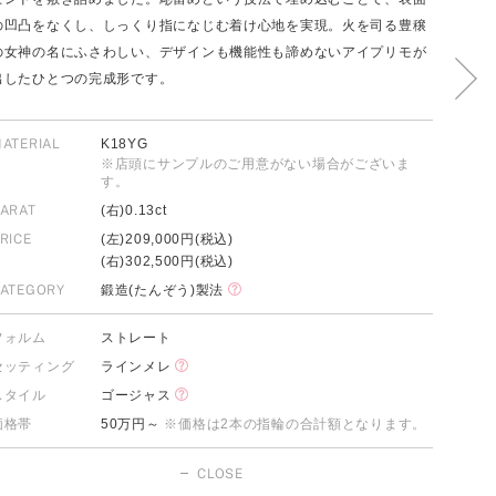
の凹凸をなくし、しっくり指になじむ着け心地を実現。火を司る豊穣
の女神の名にふさわしい、デザインも機能性も諦めないアイプリモが
出したひとつの完成形です。
FOLLOW US ON
ATERIAL
K18YG
※店頭にサンプルのご用意がない場合がございま
す。
ARAT
(右)0.13ct
RICE
(左)209,000円(税込)
(右)302,500円(税込)
ATEGORY
鍛造(たんぞう)製法
フォルム
ストレート
セッティング
ラインメレ
スタイル
ゴージャス
価格帯
50万円～
※価格は2本の指輪の合計額となります。
CLOSE