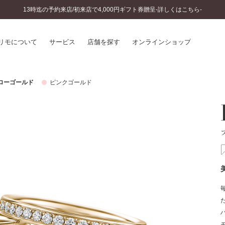
13時迄の予約来店/初来店で4,000円ギフト券贈呈-詳しくはこちら-
リモについて
サービス
店舗を探す
オンラインショップ
ローゴールド
ピンクゴールド
プリモについて
婚約指輪とは
結婚指輪とは
®
ソナルハンド診断
セットリングとは
インへのこだわり
エタニティリングとは
へのこだわり
涯のメンテナンス
ニュース一覧
に店舗がある
お客様の声
SWEET STORIES
ビス
ショップブログ
ターサービス
コラム
入方法・仕上げ日数
よくあるご質問