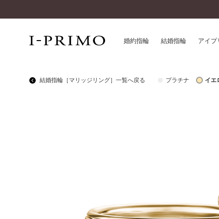
婚約指輪
結婚指輪
アイプ
結婚指輪［マリッジリング］一覧へ戻る
プラチナ
イエ
婚約指輪一覧
アイ
結婚指輪一覧
パー
セットリング一覧
デザ
エタニティリング一覧
品質
アニバーサリージュエリー一覧
一生
近く
コレクション
®
パーフェクトプロポーズリング
サー
ダイヤモンドプロポーズ
アフ
婚約ネックレス
ご購
ダイヤモンドシェイプコレクション