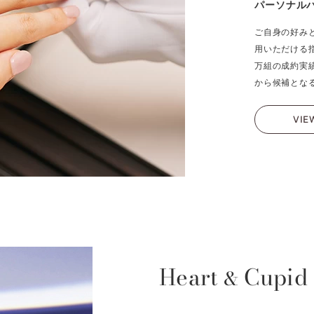
パーソナル
ご自身の好み
用いただける
万組の成約実
から候補とな
VIE
Heart
Cupid
&