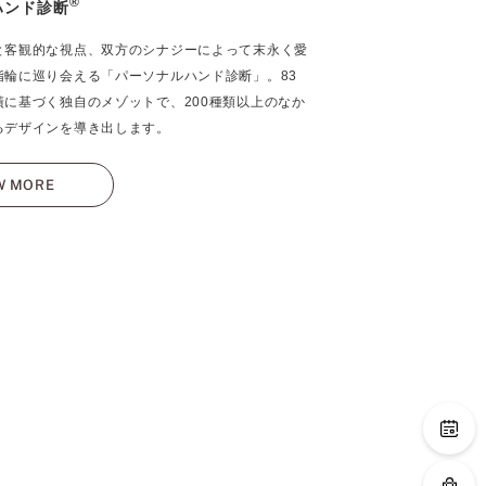
®
ハンド診断
と客観的な視点、双方のシナジーによって末永く愛
指輪に巡り会える「パーソナルハンド診断」。83
績に基づく独自のメゾットで、200種類以上のなか
るデザインを導き出します。
W MORE