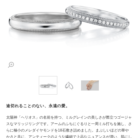
途切れることのない、永遠の愛。
太陽神「ヘリオス」の名前を持つ、ミルグレインの美しさが際立つゴージャ
スなマリッジリングです。アームのふちにぐるりと一周ミル打ちを施し、さ
らに極小のメレダイヤモンドを18石敷き詰めました。まぶしいほどの華や
かさと共に、アンティークのような繊細で上品なニュアンスが漂い、肌にし