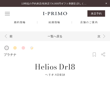
13時迄の予約来店/初来店で4,000円ギフト券贈呈-詳しくはこちら-
来店予約
婚約指輪
結婚指輪
店舗のご案内
一覧へ戻る
前
次
プラチナ
Helios Dr18
ヘリオスDR18