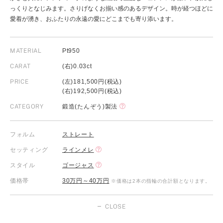
っくりとなじみます。さりげなくお揃い感のあるデザイン。時が経つほどに
愛着が湧き、おふたりの永遠の愛にどこまでも寄り添います。
MATERIAL
Pt950
CARAT
(右)0.03ct
PRICE
(左)181,500円(税込)
(右)192,500円(税込)
CATEGORY
鍛造(たんぞう)製法
フォルム
ストレート
セッティング
ラインメレ
スタイル
ゴージャス
価格帯
30万円～40万円
※価格は2本の指輪の合計額となります。
CLOSE