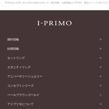
年末年始のお問い合わせ窓口休業のお知らせ｜婚約指輪・結婚指輪はI-PRIMO 運命のリングが見つかるブ
婚約指輪
婚約指輪 (エンゲージリング)
結婚指輪
婚約指輪一覧
結婚指輪 (マリッジリング)
セットリング
素材から選ぶ
結婚指輪一覧
セットリング
エタニティリング
プラチナ
フォルムから選ぶ
素材から選ぶ
セットリング一覧
エタニティリング
アニバーサリージュエリー
イエローゴールド
ストレートライン
プラチナ
セッティングから選ぶ
フォルムから選ぶ
素材から選ぶ
エタニティリング一覧
アニバーサリージュエリー
コンセプトシリーズ
ピンクゴールド
ウェーブライン
イエローゴールド
ソリテール
ストレートライン
スタイルから選ぶ
プラチナ
セッティングから選ぶ
素材から選ぶ
アニバーサリージュエリー一覧
コンセプトシリーズ
ペールブラウンゴールド
ペールブラウンゴールド
V字ライン
ピンクゴールド
ワンサイドメレ
ウェーブライン
シンプル
イエローゴールド
プレーン
価格帯から選ぶ
スタイルから選ぶ
プラチナ
ネックレス
コンビネーション
オリジンビリーフ
ペールブラウンゴールド
ダブルサイドメレ
アイプリモについて
V字ライン
フェミニン
ピンクゴールド
ワンメレ
50万円台～
シンプル
イエローゴールド
婚約指輪ガイド
ベビーリング
価格帯から選ぶ