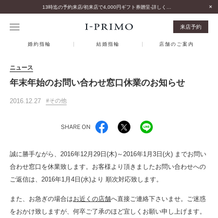
13時迄の予約来店/初来店で4,000円ギフト券贈呈-詳しくはこちら-
来店予約
婚約指輪
結婚指輪
店舗のご案内
ニュース
年末年始のお問い合わせ窓口休業のお知らせ
2016.12.27
その他
SHARE ON
誠に勝手ながら、
2016年12月29日(木)～2016年1月3日(火) まで
お問い
合わせ窓口を休業致します。お客様より頂きましたお問い合わせへの
ご返信は、
2016年1月4日(水)より
順次対応致します。
また、お急ぎの場合は
お近くの店舗
へ直接ご連絡下さいませ。ご迷惑
をおかけ致しますが、何卒ご了承のほど宜しくお願い申し上げます。