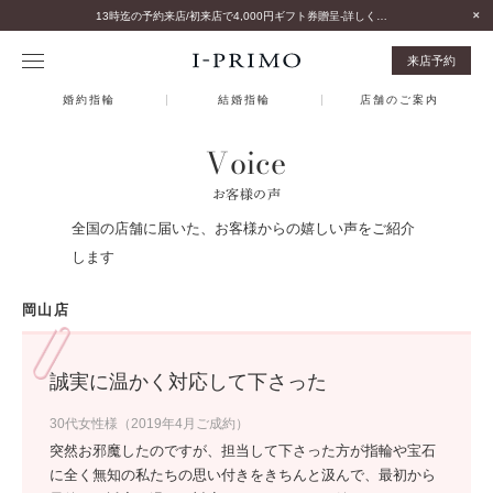
13時迄の予約来店/初来店で4,000円ギフト券贈呈-詳しくはこちら-
来店予約
婚約指輪
結婚指輪
店舗のご案内
Voice
お客様の声
全国の店舗に届いた、お客様からの嬉しい声をご紹介
します
岡山店
誠実に温かく対応して下さった
30代女性様（2019年4月ご成約）
突然お邪魔したのですが、担当して下さった方が指輪や宝石
に全く無知の私たちの思い付きをきちんと汲んで、最初から