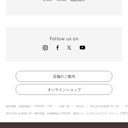
Follow us on
店舗のご案内
オンラインショップ
婚約指輪・結婚指輪の「I-PRIMO」TOP
店舗一覧
岡山店
岡山店のお客様の声一覧
3
30代女性のお客様の声｜婚約指輪・結婚指輪はI-PRIMO 運命のリングが見つかるブライダルリング専門店