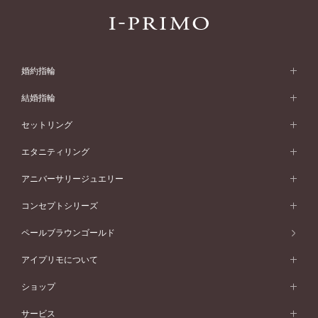
婚約指輪
婚約指輪 (エンゲージリング)
結婚指輪
婚約指輪一覧
結婚指輪 (マリッジリング)
セットリング
素材から選ぶ
結婚指輪一覧
セットリング
エタニティリング
プラチナ
フォルムから選ぶ
素材から選ぶ
セットリング一覧
エタニティリング
アニバーサリージュエリー
イエローゴールド
ストレートライン
プラチナ
セッティングから選ぶ
フォルムから選ぶ
素材から選ぶ
エタニティリング一覧
アニバーサリージュエリー
コンセプトシリーズ
ピンクゴールド
ウェーブライン
イエローゴールド
ソリテール
ストレートライン
スタイルから選ぶ
プラチナ
セッティングから選ぶ
素材から選ぶ
アニバーサリージュエリー一覧
コンセプトシリーズ
ペールブラウンゴールド
ペールブラウンゴールド
V字ライン
ピンクゴールド
ワンサイドメレ
ウェーブライン
シンプル
イエローゴールド
プレーン
価格帯から選ぶ
スタイルから選ぶ
プラチナ
ネックレス
コンビネーション
オリジンビリーフ
ペールブラウンゴールド
ダブルサイドメレ
アイプリモについて
V字ライン
フェミニン
ピンクゴールド
ワンメレ
50万円台～
シンプル
イエローゴールド
婚約指輪ガイド
ベビーリング
価格帯から選ぶ
フラワリー
コンビネーション
ラインメレ
モード
アイプリモについて
ペールブラウンゴールド
セベラルメレ
ショップ
40万円台～
フェミニン
ピンクゴールド
ファッションリング
50万円～
婚約指輪 人気ランキング
結婚指輪 人気ランキング
初空
エレガント
コンビネーション
ラインメレ
30万円台～
®
モード
パーソナルハンド診断
店舗一覧
ペールブラウンゴールド
ブレスレット
サービス
40万円～50万円