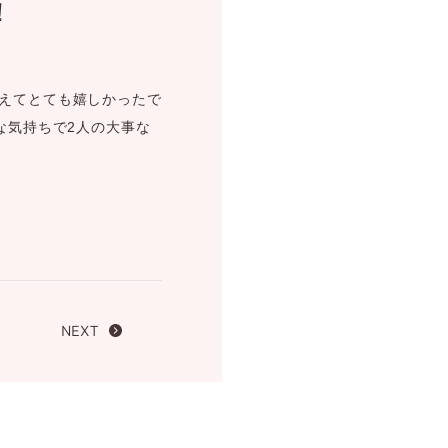
！
FOLLOW US ON
えてとても嬉しかったで
な気持ちで2人の大事な
NEXT