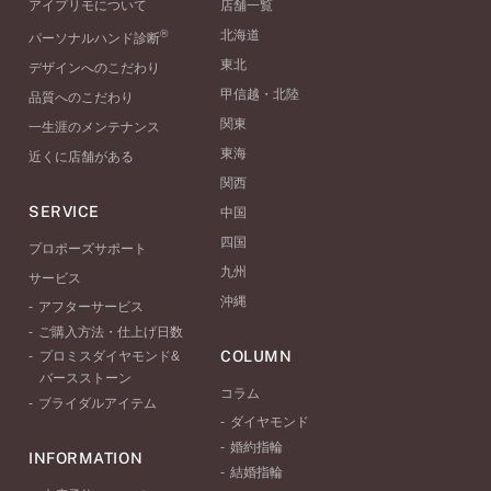
アイプリモについて
店舗一覧
®
北海道
パーソナルハンド診断
東北
デザインへのこだわり
甲信越・北陸
品質へのこだわり
関東
一生涯のメンテナンス
東海
近くに店舗がある
関西
SERVICE
中国
四国
プロポーズサポート
九州
サービス
沖縄
アフターサービス
ご購入方法・仕上げ日数
COLUMN
プロミスダイヤモンド&
バースストーン
コラム
ブライダルアイテム
ダイヤモンド
婚約指輪
INFORMATION
結婚指輪