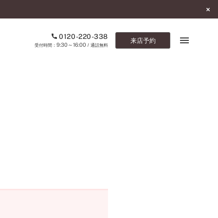
0120-220-338
来店予約
9:30～16:00
受付時間：
/ 通話無料
ブックマーク
ONLINE SHOP
ご来店予約
予約専用ダイヤル
0120-220-338
9:30～16:00
（受付時間：
・通話無料）
カタログ請求
お問い合わせ