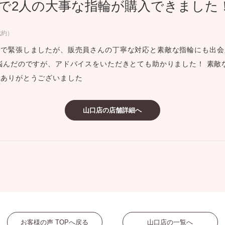
で2人の大事な指輪が購入できました
ミスダイヤモンド&バースストー
イダルアイテム
成約）
入で緊張しましたが、販売員さんの丁寧な対応と素敵な指輪にも出会
ポーズサポート
悩んだのですが、アドバイスをいただきとても助かりました！ 素敵
！ありがとうございました
ップ
一覧
山口店の店舗詳細へ
店予約について
お客様の声 TOPへ戻る
山口店の一覧へ