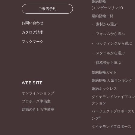
婚約指輪
(エンゲージリング)
ご来店予約
婚約指輪一覧
お問い合わせ
素材から選ぶ
プラチナ
カタログ請求
フォルムから選ぶ
イエローゴールド
ブックマーク
ストレートライン
セッティングから選ぶ
ピンクゴールド
ウェーブライン
ソリテール
ペールブラウンゴール
スタイルから選ぶ
V字ライン
ワンサイドメレ
コンビネーション
シンプル
価格帯から選ぶ
ダブルサイドメレ
フェミニン
50万円台～
ラインメレ
婚約指輪ガイド
モード
40万円台～
婚約指輪 人気ランキング
エレガント
WEB SITE
30万円台～
婚約ネックレス
ゴージャス
20万円台～
オンラインショップ
ダイヤモンドシェイプコレ
10万円台～
プロポーズ準備室
クション
結婚のきもち準備室
パーフェクトプロポーズリ
®
ング
ダイヤモンドプロポーズ