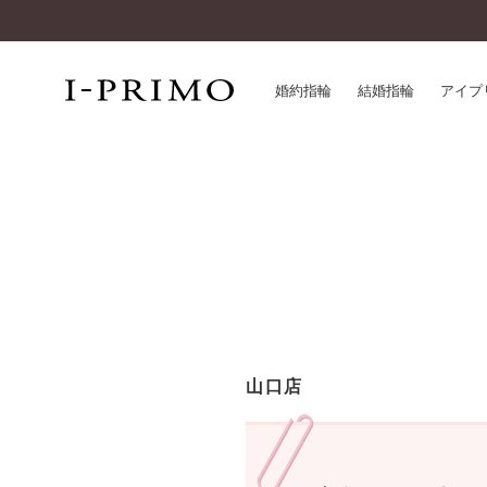
婚約指輪
結婚指輪
アイプ
婚約指輪一覧
アイ
結婚指輪一覧
パー
セットリング一覧
デザ
エタニティリング一覧
品質
アニバーサリージュエリー一覧
一生
近く
コレクション
山口店
®
パーフェクトプロポーズリング
サー
ダイヤモンドプロポーズ
アフ
婚約ネックレス
ご購
ダイヤモンドシェイプコレクション