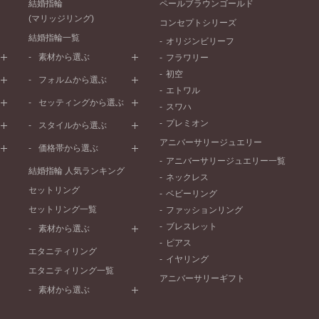
結婚指輪
ペールブラウンゴールド
(マリッジリング)
コンセプトシリーズ
結婚指輪一覧
オリジンビリーフ
素材から選ぶ
フラワリー
初空
プラチナ
フォルムから選ぶ
エトワル
イエローゴールド
ストレートライン
セッティングから選ぶ
スワハ
ピンクゴールド
ウェーブライン
プレーン
プレミオン
ド
ペールブラウンゴールド
スタイルから選ぶ
V字ライン
ワンメレ
コンビネーション
アニバーサリージュエリー
シンプル
価格帯から選ぶ
セベラルメレ
フェミニン
アニバーサリージュエリー一覧
50万円～
ラインメレ
結婚指輪 人気ランキング
モード
ネックレス
40万円～50万円
セットリング
エレガント
ベビーリング
30万円～40万円
セットリング一覧
ゴージャス
ファッションリング
20万円～30万円
ブレスレット
素材から選ぶ
10万円～20万円
ピアス
プラチナ
エタニティリング
イヤリング
イエローゴールド
エタニティリング一覧
アニバーサリーギフト
ピンクゴールド
素材から選ぶ
ペールブラウンゴールド
プラチナ
コンビネーション