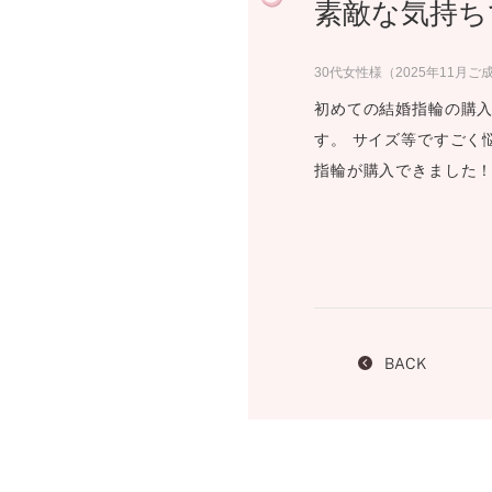
素敵な気持ち
プロ
ペールブラウンゴールド
ン
ブラ
30代女性様（2025年11月ご
コンセプトシリーズ
初めての結婚指輪の購
プロ
オリジンビリーフ
す。 サイズ等ですごく
フラワリー
指輪が購入できました
初空
ショ
エトワル
店舗
スワハ
ご来
プレミオン
BACK