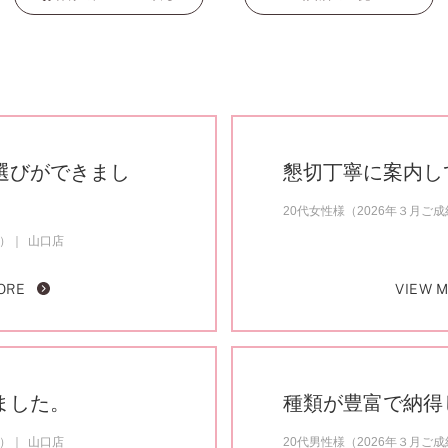
選びができまし
懇切丁寧に案内し
20代女性様（2026年３月ご
約）
山口店
ORE
VIEW 
ました。
種類が豊富で納得
約）
山口店
20代男性様（2026年３月ご