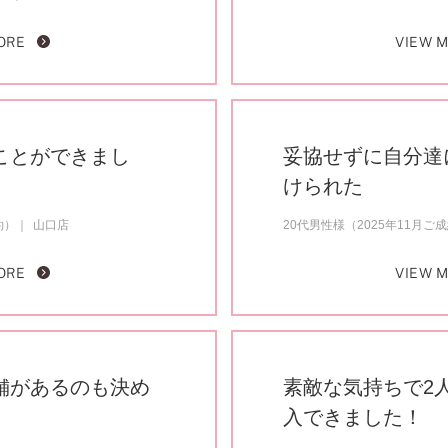
ORE
VIEW 
ことができまし
妥協せずに自分達
けられた
約）
山口店
20代男性様（2025年11月ご
ORE
VIEW 
舗があるのも決め
素敵な気持ちで2
入できました！