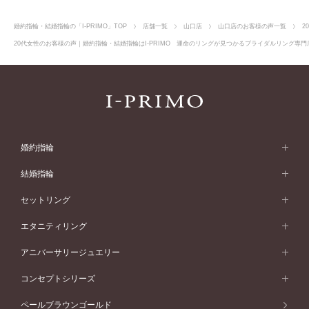
婚約指輪・結婚指輪の「I-PRIMO」TOP
店舗一覧
山口店
山口店のお客様の声一覧
2
20代女性のお客様の声｜婚約指輪・結婚指輪はI-PRIMO 運命のリングが見つかるブライダルリング専門店
婚約指輪
婚約指輪 (エンゲージリング)
結婚指輪
婚約指輪一覧
結婚指輪 (マリッジリング)
セットリング
素材から選ぶ
結婚指輪一覧
セットリング
エタニティリング
プラチナ
フォルムから選ぶ
素材から選ぶ
セットリング一覧
エタニティリング
アニバーサリージュエリー
イエローゴールド
ストレートライン
プラチナ
セッティングから選ぶ
フォルムから選ぶ
素材から選ぶ
エタニティリング一覧
アニバーサリージュエリー
コンセプトシリーズ
ピンクゴールド
ウェーブライン
イエローゴールド
ソリテール
ストレートライン
スタイルから選ぶ
プラチナ
セッティングから選ぶ
素材から選ぶ
アニバーサリージュエリー一覧
コンセプトシリーズ
ペールブラウンゴールド
ペールブラウンゴールド
V字ライン
ピンクゴールド
ワンサイドメレ