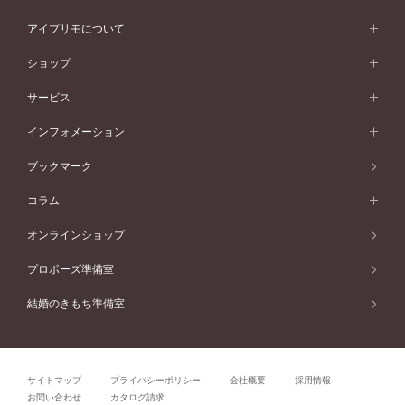
ウェーブライン
シンプル
イエローゴールド
プレーン
価格帯から選ぶ
スタイルから選ぶ
プラチナ
ネックレス
コンビネーション
オリジンビリーフ
ペールブラウンゴールド
ダブルサイドメレ
アイプリモについて
V字ライン
フェミニン
ピンクゴールド
ワンメレ
50万円台～
シンプル
イエローゴールド
婚約指輪ガイド
ベビーリング
価格帯から選ぶ
フラワリー
コンビネーション
ラインメレ
モード
アイプリモについて
ペールブラウンゴールド
セベラルメレ
ショップ
40万円台～
フェミニン
ピンクゴールド
ファッションリング
50万円～
婚約指輪 人気ランキング
結婚指輪 人気ランキング
初空
エレガント
コンビネーション
ラインメレ
30万円台～
®
モード
パーソナルハンド診断
店舗一覧
ペールブラウンゴールド
ブレスレット
サービス
40万円～50万円
婚約ネックレス
エトワル
ゴージャス
20万円台～
エレガント
ピアス
30万円～40万円
デザインへのこだわり
プロポーズサポート
スワハ
北海道
インフォメーション
ダイヤモンドシェイプコレクション
10万円台～
ゴージャス
イヤリング
20万円～30万円
品質へのこだわり
プレミオン
サービス
ご来店予約について
札幌店
ブックマーク
®
パーフェクトプロポーズリング
アニバーサリーギフト
10万円～20万円
一生涯のメンテナンス
函館店
アフターサービス
ニュース一覧
コラム
ダイヤモンドプロポーズ
取扱店)エヴァンスブライダル 旭川本店
近くに店舗がある
ご購入方法・仕上げ日数
お客様の声
コラム
オンラインショップ
プロミスダイヤモンド&バースストーン
東北
SWEET STORIES
ダイヤモンド
プロポーズ準備室
婚約指輪
ブライダルアイテム
仙台店
ショップブログ
結婚のきもち準備室
結婚指輪
青森店
公式アンバサダー
リング
弘前パークホテル店
よくあるご質問
プロポーズ
秋田店
サイトマップ
プライバシーポリシー
会社概要
採用情報
結婚関連
盛岡大通店
お問い合わせ
カタログ請求