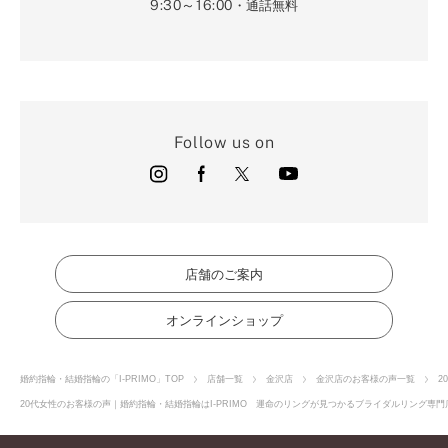
9:30～16:00
・通話無料
Follow us on
店舗のご案内
オンラインショップ
婚約指輪・結婚指輪の「I-PRIMO」TOP
店舗一覧
金沢店
金沢店のお客様の声一覧
2
20代女性のお客様の声｜婚約指輪・結婚指輪はI-PRIMO 運命のリングが見つかるブライダルリング専門店