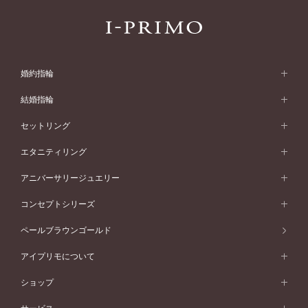
婚約指輪
婚約指輪 (エンゲージリング)
結婚指輪
婚約指輪一覧
結婚指輪 (マリッジリング)
セットリング
素材から選ぶ
結婚指輪一覧
セットリング
エタニティリング
プラチナ
フォルムから選ぶ
素材から選ぶ
セットリング一覧
エタニティリング
アニバーサリージュエリー
イエローゴールド
ストレートライン
プラチナ
セッティングから選ぶ
フォルムから選ぶ
素材から選ぶ
エタニティリング一覧
アニバーサリージュエリー
コンセプトシリーズ
ピンクゴールド
ウェーブライン
イエローゴールド
ソリテール
ストレートライン
スタイルから選ぶ
プラチナ
セッティングから選ぶ
素材から選ぶ
アニバーサリージュエリー一覧
コンセプトシリーズ
ペールブラウンゴールド
ペールブラウンゴールド
V字ライン
ピンクゴールド
ワンサイドメレ
ウェーブライン
シンプル
イエローゴールド
プレーン
価格帯から選ぶ
スタイルから選ぶ
プラチナ
ネックレス
コンビネーション
オリジンビリーフ
ペールブラウンゴールド
ダブルサイドメレ
アイプリモについて
V字ライン
フェミニン
ピンクゴールド
ワンメレ
50万円台～
シンプル
イエローゴールド
婚約指輪ガイド
ベビーリング
価格帯から選ぶ
フラワリー
コンビネーション
ラインメレ
モード
アイプリモについて
ペールブラウンゴールド
セベラルメレ
ショップ
40万円台～
フェミニン
ピンクゴールド
ファッションリング
50万円～
婚約指輪 人気ランキング
結婚指輪 人気ランキング
初空
エレガント
コンビネーション
ラインメレ
30万円台～
®
モード
パーソナルハンド診断
店舗一覧
ペールブラウンゴールド
ブレスレット