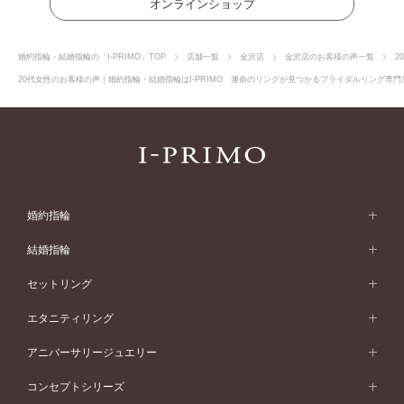
オンラインショップ
婚約指輪・結婚指輪の「I-PRIMO」TOP
店舗一覧
金沢店
金沢店のお客様の声一覧
2
20代女性のお客様の声｜婚約指輪・結婚指輪はI-PRIMO 運命のリングが見つかるブライダルリング専門店
婚約指輪
婚約指輪 (エンゲージリング)
結婚指輪
婚約指輪一覧
結婚指輪 (マリッジリング)
セットリング
素材から選ぶ
結婚指輪一覧
セットリング
エタニティリング
プラチナ
フォルムから選ぶ
素材から選ぶ
セットリング一覧
エタニティリング
アニバーサリージュエリー
イエローゴールド
ストレートライン
プラチナ
セッティングから選ぶ
フォルムから選ぶ
素材から選ぶ
エタニティリング一覧
アニバーサリージュエリー
コンセプトシリーズ
ピンクゴールド
ウェーブライン
イエローゴールド
ソリテール
ストレートライン
スタイルから選ぶ