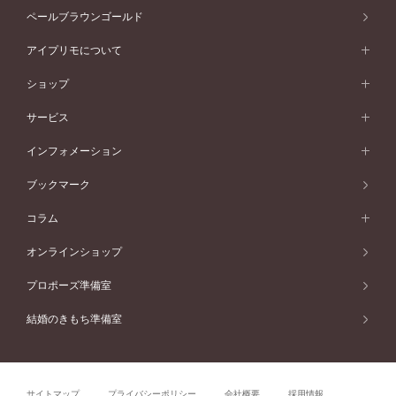
プラチナ
セッティングから選ぶ
素材から選ぶ
アニバーサリージュエリー一覧
コンセプトシリーズ
ペールブラウンゴールド
ペールブラウンゴールド
V字ライン
ピンクゴールド
ワンサイドメレ
ウェーブライン
シンプル
イエローゴールド
プレーン
価格帯から選ぶ
スタイルから選ぶ
プラチナ
ネックレス
コンビネーション
オリジンビリーフ
ペールブラウンゴールド
ダブルサイドメレ
アイプリモについて
V字ライン
フェミニン
ピンクゴールド
ワンメレ
50万円台～
シンプル
イエローゴールド
婚約指輪ガイド
ベビーリング
価格帯から選ぶ
フラワリー
コンビネーション
ラインメレ
モード
アイプリモについて
ペールブラウンゴールド
セベラルメレ
ショップ
40万円台～
フェミニン
ピンクゴールド
ファッションリング
50万円～
婚約指輪 人気ランキング
結婚指輪 人気ランキング
初空
エレガント
コンビネーション
ラインメレ
30万円台～
®
モード
パーソナルハンド診断
店舗一覧
ペールブラウンゴールド
ブレスレット
サービス
40万円～50万円
婚約ネックレス
エトワル
ゴージャス
20万円台～
エレガント
ピアス
30万円～40万円
デザインへのこだわり
プロポーズサポート
スワハ
北海道
インフォメーション
ダイヤモンドシェイプコレクション
10万円台～
ゴージャス
イヤリング
20万円～30万円
品質へのこだわり
プレミオン
サービス
ご来店予約について
札幌店
ブックマーク
®
パーフェクトプロポーズリング
アニバーサリーギフト
10万円～20万円
一生涯のメンテナンス
函館店
アフターサービス
ニュース一覧
コラム
ダイヤモンドプロポーズ
取扱店)エヴァンスブライダル 旭川本店
近くに店舗がある
ご購入方法・仕上げ日数
お客様の声
コラム
オンラインショップ
プロミスダイヤモンド&バースストーン
東北
SWEET STORIES
ダイヤモンド
プロポーズ準備室
婚約指輪
ブライダルアイテム
仙台店
ショップブログ
結婚のきもち準備室
結婚指輪
青森店
公式アンバサダー
リング
弘前パークホテル店
よくあるご質問
プロポーズ
秋田店
サイトマップ
プライバシーポリシー
会社概要
採用情報