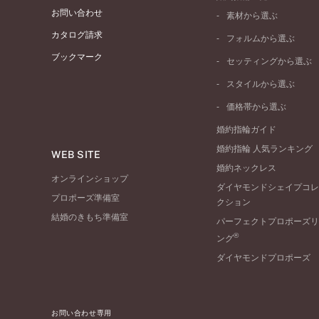
お問い合わせ
素材から選ぶ
プラチナ
カタログ請求
フォルムから選ぶ
イエローゴールド
ブックマーク
ストレートライン
セッティングから選ぶ
ピンクゴールド
ウェーブライン
ソリテール
ペールブラウンゴール
スタイルから選ぶ
V字ライン
ワンサイドメレ
コンビネーション
シンプル
価格帯から選ぶ
ダブルサイドメレ
フェミニン
50万円台～
ラインメレ
婚約指輪ガイド
モード
40万円台～
婚約指輪 人気ランキング
エレガント
WEB SITE
30万円台～
婚約ネックレス
ゴージャス
20万円台～
オンラインショップ
ダイヤモンドシェイプコレ
10万円台～
プロポーズ準備室
クション
結婚のきもち準備室
パーフェクトプロポーズリ
®
ング
ダイヤモンドプロポーズ
お問い合わせ専用