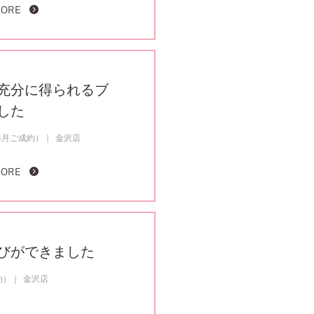
MORE
充分に得られるブ
した
4月ご成約）
金沢店
MORE
びができました
約）
金沢店