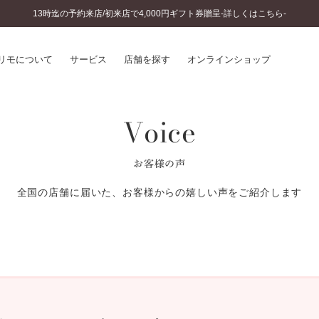
13時迄の予約来店/初来店で4,000円ギフト券贈呈-詳しくはこちら-
リモについて
サービス
店舗を探す
オンラインショップ
Voice
プリモについて
婚約指輪とは
結婚指輪とは
®
ソナルハンド診断
セットリングとは
お客様の声
インへのこだわり
エタニティリングとは
へのこだわり
全国の店舗に届いた、お客様からの嬉しい声をご紹介します
涯のメンテナンス
ニュース一覧
に店舗がある
お客様の声
SWEET STORIES
ビス
ショップブログ
ターサービス
コラム
入方法・仕上げ日数
よくあるご質問