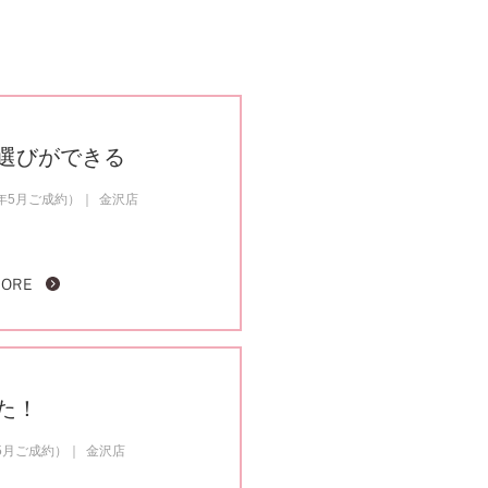
選びができる
年5月ご成約）
金沢店
MORE
た！
5月ご成約）
金沢店