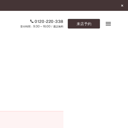
0120-220-338
来店予約
9:30～16:00
受付時間：
/ 通話無料
ブックマーク
ONLINE SHOP
ご来店予約
予約専用ダイヤル
0120-220-338
9:30～16:00
（受付時間：
・通話無料）
カタログ請求
お問い合わせ