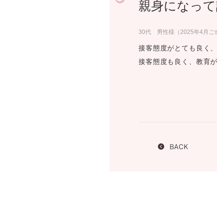
親身になって
プロ
ペールブラウンゴールド
ン
ブラ
30代 男性様（2025年4月
コンセプトシリーズ
接客態度がとても良く
プロ
オリジンビリーフ
接客態度も良く、教育
フラワリー
初空
ショ
エトワル
店舗
スワハ
ご来
プレミオン
BACK