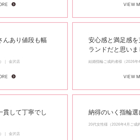
ORE
VIEW 
さんあり値段も幅
安心感と満足感を
ランドだと思いま
約）
金沢店
結婚指輪ご成約者様（2026年
ORE
VIEW 
一貫して丁寧でし
納得のいく指輪選
20代女性様（2026年4月ご成
約）
金沢店