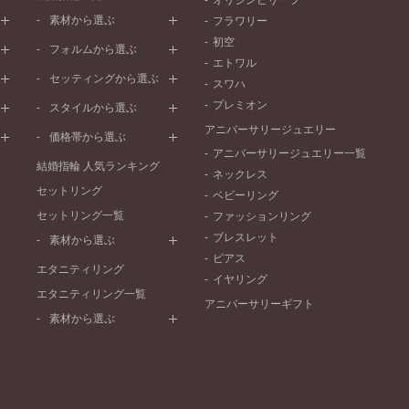
オリジンビリーフ
素材から選ぶ
フラワリー
初空
プラチナ
フォルムから選ぶ
エトワル
イエローゴールド
ストレートライン
セッティングから選ぶ
スワハ
ピンクゴールド
ウェーブライン
プレーン
プレミオン
ド
ペールブラウンゴールド
スタイルから選ぶ
V字ライン
ワンメレ
コンビネーション
アニバーサリージュエリー
シンプル
価格帯から選ぶ
セベラルメレ
フェミニン
アニバーサリージュエリー一覧
50万円～
ラインメレ
結婚指輪 人気ランキング
モード
ネックレス
40万円～50万円
セットリング
エレガント
ベビーリング
30万円～40万円
セットリング一覧
ゴージャス
ファッションリング
20万円～30万円
ブレスレット
素材から選ぶ
10万円～20万円
ピアス
プラチナ
エタニティリング
イヤリング
イエローゴールド
エタニティリング一覧
アニバーサリーギフト
ピンクゴールド
素材から選ぶ
ペールブラウンゴールド
プラチナ
コンビネーション
イエローゴールド
ピンクゴールド
ペールブラウンゴールド