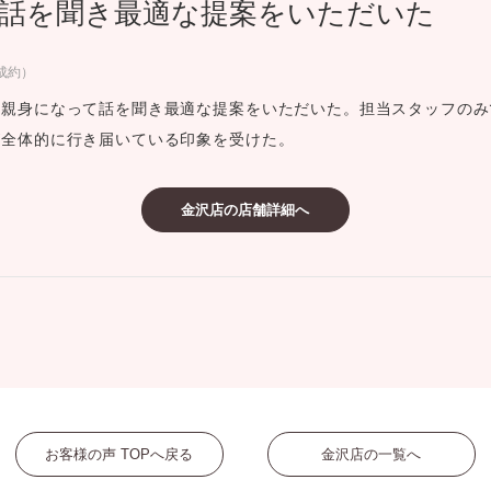
話を聞き最適な提案をいただいた
ミスダイヤモンド&バースストー
イダルアイテム
ご成約）
、親身になって話を聞き最適な提案をいただいた。担当スタッフのみ
ポーズサポート
が全体的に行き届いている印象を受けた。
ップ
金沢店の店舗詳細へ
一覧
店予約について
お客様の声 TOPへ戻る
金沢店の一覧へ