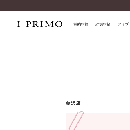
婚約指輪
結婚指輪
アイプ
婚約指輪一覧
アイ
結婚指輪一覧
パー
セットリング一覧
デザ
エタニティリング一覧
品質
アニバーサリージュエリー一覧
一生
近く
コレクション
金沢店
®
パーフェクトプロポーズリング
サー
ダイヤモンドプロポーズ
アフ
婚約ネックレス
ご購
ダイヤモンドシェイプコレクション