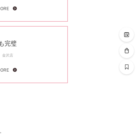
MORE
も完璧
金沢店
MORE
。