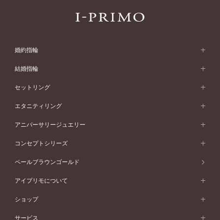
婚約指輪
婚約指輪 (エンゲージリング)
結婚指輪
婚約指輪一覧
結婚指輪 (マリッジリング)
セットリング
素材から選ぶ
結婚指輪一覧
セットリング
エタニティリング
プラチナ
フォルムから選ぶ
素材から選ぶ
セットリング一覧
エタニティリング
アニバーサリージュエリー
イエローゴールド
ストレートライン
プラチナ
セッティングから選ぶ
フォルムから選ぶ
素材から選ぶ
エタニティリング一覧
アニバーサリージュエリー
コンセプトシリーズ
ピンクゴールド
ウェーブライン
イエローゴールド
ソリテール
ストレートライン
スタイルから選ぶ
プラチナ
セッティングから選ぶ
素材から選ぶ
アニバーサリージュエリー一覧
コンセプトシリーズ
ペールブラウンゴールド
ペールブラウンゴールド
V字ライン
ピンクゴールド
ワンサイドメレ
ウェーブライン
シンプル
イエローゴールド
プレーン
価格帯から選ぶ
スタイルから選ぶ
プラチナ
ネックレス
コンビネーション
オリジンビリーフ
ペールブラウンゴールド
ダブルサイドメレ
アイプリモについて
V字ライン
フェミニン
ピンクゴールド
ワンメレ
50万円台～
シンプル
イエローゴールド
婚約指輪ガイド
ベビーリング
価格帯から選ぶ
フラワリー
コンビネーション
ラインメレ
モード
アイプリモについて
ペールブラウンゴールド
セベラルメレ
ショップ
40万円台～
フェミニン
ピンクゴールド
ファッションリング
50万円～
婚約指輪 人気ランキング
結婚指輪 人気ランキング
初空
エレガント
コンビネーション
ラインメレ
30万円台～
®
モード
パーソナルハンド診断
店舗一覧
ペールブラウンゴールド
ブレスレット
サービス
40万円～50万円