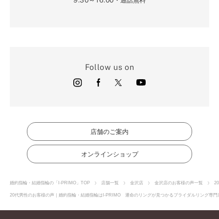
・通話無料
Follow us on
店舗のご案内
オンラインショップ
婚約指輪・結婚指輪の「I-PRIMO」TOP
店舗一覧
金沢店
金沢店のお客様の声一覧
2
20代男性のお客様の声｜婚約指輪・結婚指輪はI-PRIMO 運命のリングが見つかるブライダルリング専門店