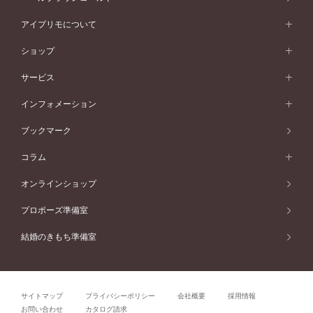
ピンクゴールド
ワンサイドメレ
ウェーブライン
シンプル
イエローゴールド
プレーン
価格帯から選ぶ
スタイルから選ぶ
プラチナ
ネックレス
コンビネーション
オリジンビリーフ
ペールブラウンゴールド
ダブルサイドメレ
アイプリモについて
V字ライン
フェミニン
ピンクゴールド
ワンメレ
50万円台～
シンプル
イエローゴールド
婚約指輪ガイド
ベビーリング
価格帯から選ぶ
フラワリー
コンビネーション
ラインメレ
モード
アイプリモについて
ペールブラウンゴールド
セベラルメレ
ショップ
40万円台～
フェミニン
ピンクゴールド
ファッションリング
50万円～
婚約指輪 人気ランキング
結婚指輪 人気ランキング
初空
エレガント
コンビネーション
ラインメレ
30万円台～
®
モード
パーソナルハンド診断
店舗一覧
ペールブラウンゴールド
ブレスレット
サービス
40万円～50万円
婚約ネックレス
エトワル
ゴージャス
20万円台～
エレガント
ピアス
30万円～40万円
デザインへのこだわり
プロポーズサポート
スワハ
北海道
インフォメーション
ダイヤモンドシェイプコレクション
10万円台～
ゴージャス
イヤリング
20万円～30万円
品質へのこだわり
プレミオン
サービス
ご来店予約について
札幌店
ブックマーク
®
パーフェクトプロポーズリング
アニバーサリーギフト
10万円～20万円
一生涯のメンテナンス
函館店
アフターサービス
ニュース一覧
コラム
ダイヤモンドプロポーズ
取扱店)エヴァンスブライダル 旭川本店
近くに店舗がある
ご購入方法・仕上げ日数
お客様の声
コラム
オンラインショップ
プロミスダイヤモンド&バースストーン
東北
SWEET STORIES
ダイヤモンド
プロポーズ準備室
婚約指輪
ブライダルアイテム
仙台店
ショップブログ
結婚のきもち準備室
結婚指輪
青森店
公式アンバサダー
リング
弘前パークホテル店
よくあるご質問
プロポーズ
秋田店
サイトマップ
プライバシーポリシー
会社概要
採用情報
結婚関連
盛岡大通店
お問い合わせ
カタログ請求