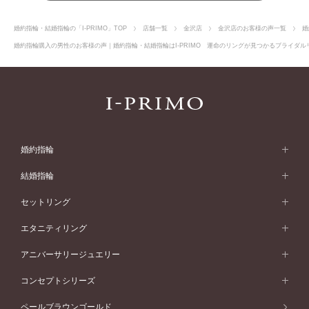
婚約指輪・結婚指輪の「I-PRIMO」TOP
店舗一覧
金沢店
金沢店のお客様の声一覧
婚
婚約指輪購入の男性のお客様の声｜婚約指輪・結婚指輪はI-PRIMO 運命のリングが見つかるブライダルリ
婚約指輪
婚約指輪 (エンゲージリング)
結婚指輪
婚約指輪一覧
結婚指輪 (マリッジリング)
セットリング
素材から選ぶ
結婚指輪一覧
セットリング
エタニティリング
プラチナ
フォルムから選ぶ
素材から選ぶ
セットリング一覧
エタニティリング
アニバーサリージュエリー
イエローゴールド
ストレートライン
プラチナ
セッティングから選ぶ
フォルムから選ぶ
素材から選ぶ
エタニティリング一覧
アニバーサリージュエリー
コンセプトシリーズ
ピンクゴールド
ウェーブライン
イエローゴールド
ソリテール
ストレートライン
スタイルから選ぶ
プラチナ
セッティングから選ぶ
素材から選ぶ
アニバーサリージュエリー一覧
コンセプトシリーズ
ペールブラウンゴールド
ペールブラウンゴールド
V字ライン