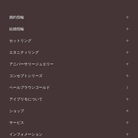
婚約指輪
婚約指輪 (エンゲージリング)
結婚指輪
婚約指輪一覧
結婚指輪 (マリッジリング)
セットリング
素材から選ぶ
結婚指輪一覧
セットリング
エタニティリング
プラチナ
フォルムから選ぶ
素材から選ぶ
セットリング一覧
エタニティリング
アニバーサリージュエリー
イエローゴールド
ストレートライン
プラチナ
セッティングから選ぶ
フォルムから選ぶ
素材から選ぶ
エタニティリング一覧
アニバーサリージュエリー
コンセプトシリーズ
ピンクゴールド
ウェーブライン
イエローゴールド
ソリテール
ストレートライン
スタイルから選ぶ
プラチナ
セッティングから選ぶ
素材から選ぶ
アニバーサリージュエリー一覧
コンセプトシリーズ
ペールブラウンゴールド
ペールブラウンゴールド
V字ライン
ピンクゴールド
ワンサイドメレ
ウェーブライン
シンプル
イエローゴールド
プレーン
価格帯から選ぶ
スタイルから選ぶ
プラチナ
ネックレス
コンビネーション
オリジンビリーフ
ペールブラウンゴールド
ダブルサイドメレ
アイプリモについて
V字ライン
フェミニン
ピンクゴールド
ワンメレ
50万円台～
シンプル
イエローゴールド
婚約指輪ガイド
ベビーリング
価格帯から選ぶ
フラワリー
コンビネーション
ラインメレ
モード
アイプリモについて
ペールブラウンゴールド
セベラルメレ
ショップ
40万円台～
フェミニン
ピンクゴールド
ファッションリング
50万円～
婚約指輪 人気ランキング
結婚指輪 人気ランキング
初空
エレガント
コンビネーション
ラインメレ
30万円台～
®
モード
パーソナルハンド診断
店舗一覧
ペールブラウンゴールド
ブレスレット
サービス
40万円～50万円
婚約ネックレス
エトワル
ゴージャス
20万円台～
エレガント
ピアス
30万円～40万円
デザインへのこだわり
プロポーズサポート
スワハ
北海道
インフォメーション
ダイヤモンドシェイプコレクション