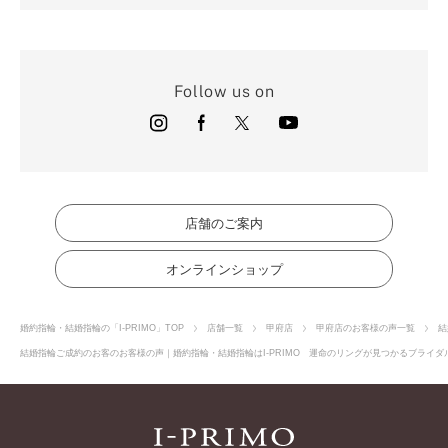
Follow us on
店舗のご案内
オンラインショップ
婚約指輪・結婚指輪の「I-PRIMO」TOP
店舗一覧
甲府店
甲府店のお客様の声一覧
結
結婚指輪ご成約のお客のお客様の声｜婚約指輪・結婚指輪はI-PRIMO 運命のリングが見つかるブライダル