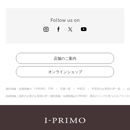
Follow us on
店舗のご案内
オンラインショップ
婚約指輪・結婚指輪の「I-PRIMO」TOP
店舗一覧
甲府店
甲府店のお客様の声一覧
結
結婚指輪ご成約のお客のお客様の声｜婚約指輪・結婚指輪はI-PRIMO 運命のリングが見つかるブライダル