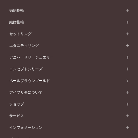
婚約指輪
婚約指輪 (エンゲージリング)
結婚指輪
婚約指輪一覧
結婚指輪 (マリッジリング)
セットリング
素材から選ぶ
結婚指輪一覧
セットリング
エタニティリング
プラチナ
フォルムから選ぶ
素材から選ぶ
セットリング一覧
エタニティリング
アニバーサリージュエリー
イエローゴールド
ストレートライン
プラチナ
セッティングから選ぶ
フォルムから選ぶ
素材から選ぶ
エタニティリング一覧
アニバーサリージュエリー
コンセプトシリーズ
ピンクゴールド
ウェーブライン
イエローゴールド
ソリテール
ストレートライン
スタイルから選ぶ
プラチナ
セッティングから選ぶ
素材から選ぶ
アニバーサリージュエリー一覧
コンセプトシリーズ
ペールブラウンゴールド
ペールブラウンゴールド
V字ライン
ピンクゴールド
ワンサイドメレ
ウェーブライン
シンプル
イエローゴールド
プレーン
価格帯から選ぶ
スタイルから選ぶ
プラチナ
ネックレス
コンビネーション
オリジンビリーフ
ペールブラウンゴールド
ダブルサイドメレ
アイプリモについて
V字ライン
フェミニン
ピンクゴールド
ワンメレ
50万円台～
シンプル
イエローゴールド
婚約指輪ガイド
ベビーリング
価格帯から選ぶ
フラワリー
コンビネーション
ラインメレ
モード
アイプリモについて
ペールブラウンゴールド
セベラルメレ
ショップ
40万円台～
フェミニン
ピンクゴールド
ファッションリング
50万円～
婚約指輪 人気ランキング
結婚指輪 人気ランキング
初空
エレガント
コンビネーション
ラインメレ
30万円台～
®
モード
パーソナルハンド診断
店舗一覧
ペールブラウンゴールド
ブレスレット
サービス
40万円～50万円
婚約ネックレス
エトワル
ゴージャス
20万円台～
エレガント
ピアス
30万円～40万円
デザインへのこだわり
プロポーズサポート
スワハ
北海道
インフォメーション
ダイヤモンドシェイプコレクション
10万円台～
ゴージャス
イヤリング
20万円～30万円
品質へのこだわり
プレミオン
サービス
ご来店予約について