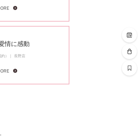
MORE
愛情に感動
成約）
長野店
MORE
。