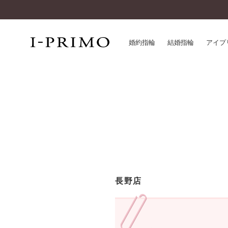
婚約指輪
結婚指輪
アイプ
婚約指輪一覧
アイ
結婚指輪一覧
パー
セットリング一覧
デザ
エタニティリング一覧
品質
アニバーサリージュエリー一覧
一生
近く
コレクション
長野店
®
パーフェクトプロポーズリング
サー
ダイヤモンドプロポーズ
アフ
婚約ネックレス
ご購
ダイヤモンドシェイプコレクション