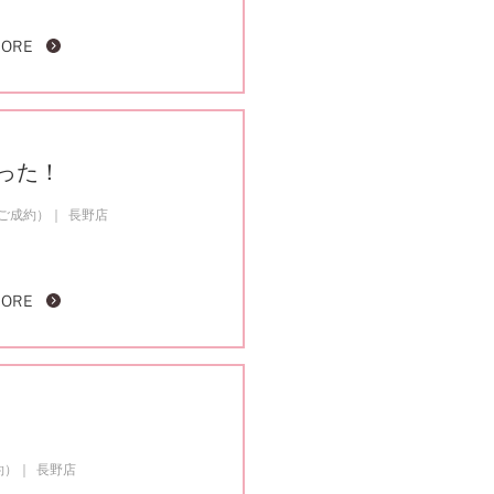
MORE
った！
約ご成約）
長野店
MORE
約）
長野店