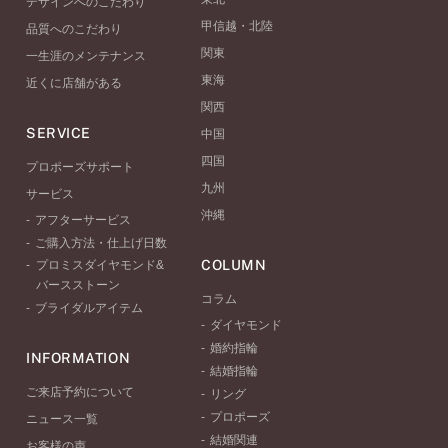
デザインへのこだわり
甲信越・北陸
品質へのこだわり
関東
一生涯のメンテナンス
東海
近くに店舗がある
関西
SERVICE
中国
四国
プロポーズサポート
九州
サービス
沖縄
アフターサービス
ご購入方法・仕上げ日数
COLUMN
プロミスダイヤモンド&
バースストーン
コラム
ブライダルアイテム
ダイヤモンド
婚約指輪
INFORMATION
結婚指輪
ご来店予約について
リング
プロポーズ
ニュース一覧
結婚関連
お客様の声