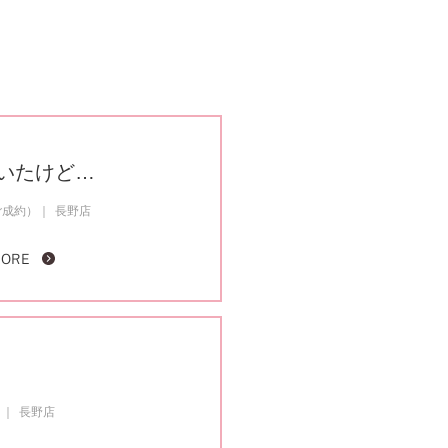
いたけど…
ご成約）
長野店
MORE
）
長野店