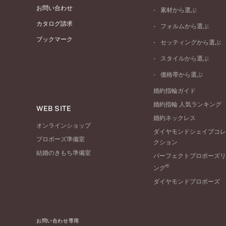
お問い合わせ
素材から選ぶ
プラチナ
カタログ請求
フォルムから選ぶ
イエローゴールド
ブックマーク
ストレートライン
セッティングから選ぶ
ピンクゴールド
ウェーブライン
ソリテール
ペールブラウンゴール
スタイルから選ぶ
V字ライン
ワンサイドメレ
コンビネーション
シンプル
価格帯から選ぶ
ダブルサイドメレ
フェミニン
50万円台～
ラインメレ
婚約指輪ガイド
モード
40万円台～
婚約指輪 人気ランキング
エレガント
WEB SITE
30万円台～
婚約ネックレス
ゴージャス
20万円台～
オンラインショップ
ダイヤモンドシェイプコレ
10万円台～
プロポーズ準備室
クション
結婚のきもち準備室
パーフェクトプロポーズリ
®
ング
ダイヤモンドプロポーズ
お問い合わせ専用