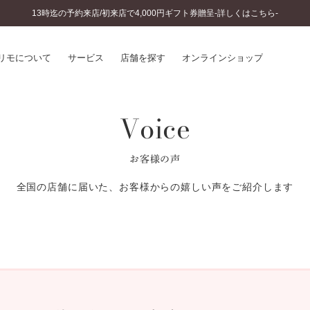
13時迄の予約来店/初来店で4,000円ギフト券贈呈-詳しくはこちら-
リモについて
サービス
店舗を探す
オンラインショップ
Voice
プリモについて
婚約指輪とは
結婚指輪とは
®
ソナルハンド診断
セットリングとは
お客様の声
インへのこだわり
エタニティリングとは
へのこだわり
全国の店舗に届いた、お客様からの嬉しい声をご紹介します
涯のメンテナンス
ニュース一覧
に店舗がある
お客様の声
SWEET STORIES
ビス
ショップブログ
ターサービス
コラム
入方法・仕上げ日数
よくあるご質問