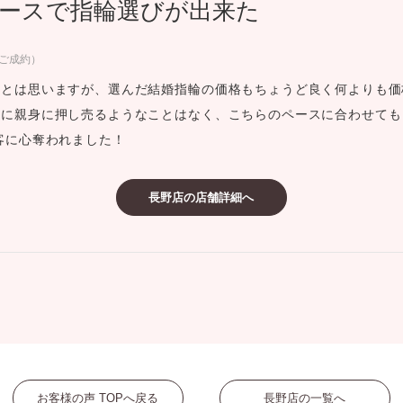
ースで指輪選びが出来た
ミスダイヤモンド&バースストー
イダルアイテム
月ご成約）
るとは思いますが、選んだ結婚指輪の価格もちょうど良く何よりも価
ポーズサポート
切に親身に押し売るようなことはなく、こちらのペースに合わせても
客に心奪われました！
ップ
一覧
長野店の店舗詳細へ
店予約について
お客様の声 TOPへ戻る
長野店の一覧へ