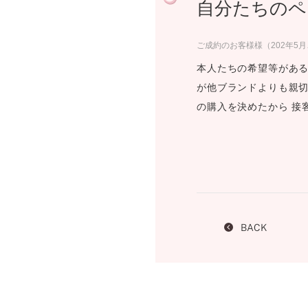
自分たちのペ
プロ
ペールブラウンゴールド
ン
ブラ
ご成約のお客様様（202年5
コンセプトシリーズ
本人たちの希望等があ
プロ
オリジンビリーフ
が他ブランドよりも親
フラワリー
の購入を決めたから 接
初空
ショ
エトワル
店舗
スワハ
ご来
プレミオン
BACK