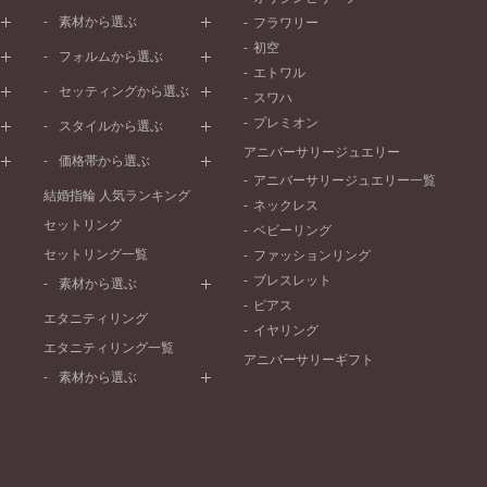
素材から選ぶ
フラワリー
初空
プラチナ
フォルムから選ぶ
エトワル
イエローゴールド
ストレートライン
セッティングから選ぶ
スワハ
ピンクゴールド
ウェーブライン
プレーン
プレミオン
ド
ペールブラウンゴールド
スタイルから選ぶ
V字ライン
ワンメレ
コンビネーション
アニバーサリージュエリー
シンプル
価格帯から選ぶ
セベラルメレ
フェミニン
アニバーサリージュエリー一覧
50万円～
ラインメレ
結婚指輪 人気ランキング
モード
ネックレス
40万円～50万円
セットリング
エレガント
ベビーリング
30万円～40万円
セットリング一覧
ゴージャス
ファッションリング
20万円～30万円
ブレスレット
素材から選ぶ
10万円～20万円
ピアス
プラチナ
エタニティリング
イヤリング
イエローゴールド
エタニティリング一覧
アニバーサリーギフト
ピンクゴールド
素材から選ぶ
ペールブラウンゴールド
プラチナ
コンビネーション
イエローゴールド
ピンクゴールド
ペールブラウンゴールド