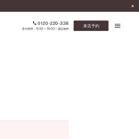
0120-220-338
来店予約
9:30～16:00
受付時間：
/ 通話無料
ブックマーク
ONLINE SHOP
ご来店予約
予約専用ダイヤル
0120-220-338
9:30～16:00
（受付時間：
・通話無料）
カタログ請求
お問い合わせ