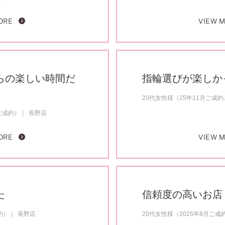
ORE
VIEW 
らの楽しい時間だ
指輪選びが楽しか
20代女性様（25年11月ご成
ご成約）
長野店
ORE
VIEW 
た
信頼度の高いお店
約）
長野店
20代女性様（2025年8月ご成