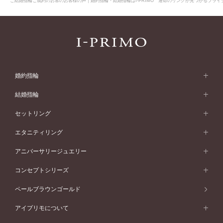
ご結婚指輪ご成約のお客のお客様の声｜婚約指輪・結婚指輪はI-PRIMO 運命のリングが見つかるブライダ
婚約指輪
婚約指輪 (エンゲージリング)
結婚指輪
婚約指輪一覧
結婚指輪 (マリッジリング)
セットリング
素材から選ぶ
結婚指輪一覧
セットリング
エタニティリング
プラチナ
フォルムから選ぶ
素材から選ぶ
セットリング一覧
エタニティリング
アニバーサリージュエリー
イエローゴールド
ストレートライン
プラチナ
セッティングから選ぶ
フォルムから選ぶ
素材から選ぶ
エタニティリング一覧
アニバーサリージュエリー
コンセプトシリーズ
ピンクゴールド
ウェーブライン
イエローゴールド
ソリテール
ストレートライン
スタイルから選ぶ
プラチナ
セッティングから選ぶ
素材から選ぶ
アニバーサリージュエリー一覧
コンセプトシリーズ
ペールブラウンゴールド
ペールブラウンゴールド
V字ライン
ピンクゴールド
ワンサイドメレ
ウェーブライン
シンプル
イエローゴールド
プレーン
価格帯から選ぶ
スタイルから選ぶ
プラチナ
ネックレス
コンビネーション
オリジンビリーフ
ペールブラウンゴールド
ダブルサイドメレ
アイプリモについて
V字ライン
フェミニン
ピンクゴールド
ワンメレ
50万円台～
シンプル
イエローゴールド
婚約指輪ガイド
ベビーリング
価格帯から選ぶ
フラワリー
コンビネーション
ラインメレ