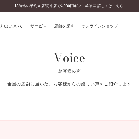
13時迄の予約来店/初来店で4,000円ギフト券贈呈-詳しくはこちら-
リモについて
サービス
店舗を探す
オンラインショップ
Voice
プリモについて
婚約指輪とは
結婚指輪とは
®
ソナルハンド診断
セットリングとは
お客様の声
インへのこだわり
エタニティリングとは
へのこだわり
全国の店舗に届いた、お客様からの嬉しい声をご紹介します
涯のメンテナンス
ニュース一覧
に店舗がある
お客様の声
SWEET STORIES
ビス
ショップブログ
ターサービス
コラム
入方法・仕上げ日数
よくあるご質問