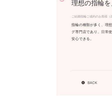
理想の指輪を
プロ
ペールブラウンゴールド
ン
ブラ
ご結婚指輪ご成約のお客様（2
コンセプトシリーズ
指輪の種類が多く、理
プロ
オリジンビリーフ
グ専門店であり、日常
フラワリー
安心できる。
初空
ショ
エトワル
店舗
スワハ
ご来
プレミオン
BACK