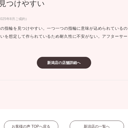
見つけやすい
ミスダイヤモンド&バースストー
イダルアイテム
025年8月ご成約）
想の指輪を見つけやすい。一つ一つの指輪に意味が込められているの
ポーズサポート
使いを想定して作られているため耐久性に不安がない。アフターサー
ップ
一覧
新潟店の店舗詳細へ
店予約について
お客様の声 TOPへ戻る
新潟店の一覧へ