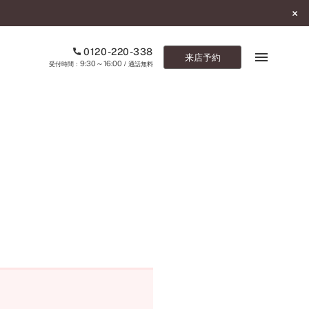
0120-220-338
来店予約
9:30～16:00
受付時間：
/ 通話無料
ブックマーク
ONLINE SHOP
ご来店予約
予約専用ダイヤル
0120-220-338
9:30～16:00
（受付時間：
・通話無料）
カタログ請求
お問い合わせ