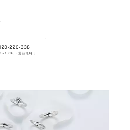
。
120-220-338
0～16:00
・通話無料 ］