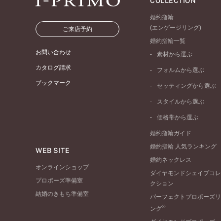
COLLECTION
婚約指輪
(エンゲージリング)
ご来店予約
婚約指輪一覧
お問い合わせ
素材から選ぶ
プラチナ
カタログ請求
フォルムから選ぶ
イエローゴールド
ブックマーク
ストレートライン
セッティングから選ぶ
ピンクゴールド
ウェーブライン
ソリテール
ペールブラウンゴール
スタイルから選ぶ
V字ライン
ワンサイドメレ
コンビネーション
シンプル
価格帯から選ぶ
ダブルサイドメレ
フェミニン
50万円台～
ラインメレ
婚約指輪ガイド
モード
40万円台～
婚約指輪 人気ランキング
エレガント
WEB SITE
30万円台～
婚約ネックレス
ゴージャス
20万円台～
オンラインショップ
ダイヤモンドシェイプコレ
10万円台～
プロポーズ準備室
クション
結婚のきもち準備室
パーフェクトプロポーズリ
®
ング