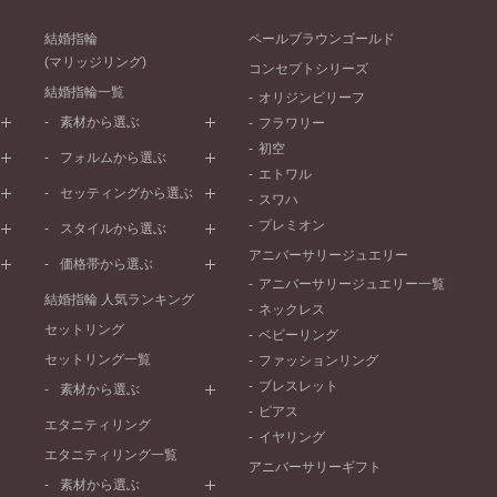
結婚指輪
ペールブラウンゴールド
(マリッジリング)
コンセプトシリーズ
結婚指輪一覧
オリジンビリーフ
素材から選ぶ
フラワリー
初空
プラチナ
フォルムから選ぶ
エトワル
イエローゴールド
ストレートライン
セッティングから選ぶ
スワハ
ピンクゴールド
ウェーブライン
プレーン
プレミオン
ド
ペールブラウンゴールド
スタイルから選ぶ
V字ライン
ワンメレ
コンビネーション
アニバーサリージュエリー
シンプル
価格帯から選ぶ
セベラルメレ
フェミニン
アニバーサリージュエリー一覧
50万円～
ラインメレ
結婚指輪 人気ランキング
モード
ネックレス
40万円～50万円
セットリング
エレガント
ベビーリング
30万円～40万円
セットリング一覧
ゴージャス
ファッションリング
20万円～30万円
ブレスレット
素材から選ぶ
10万円～20万円
ピアス
プラチナ
エタニティリング
イヤリング
イエローゴールド
エタニティリング一覧
アニバーサリーギフト
ピンクゴールド
素材から選ぶ
ペールブラウンゴールド