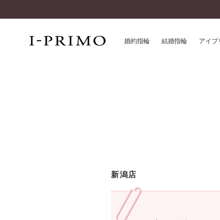
婚約指輪
結婚指輪
アイプ
婚約指輪一覧
アイ
結婚指輪一覧
パー
セットリング一覧
デザ
エタニティリング一覧
品質
アニバーサリージュエリー一覧
一生
近く
コレクション
新潟店
®
パーフェクトプロポーズリング
サー
ダイヤモンドプロポーズ
アフ
婚約ネックレス
ご購
ダイヤモンドシェイプコレクション