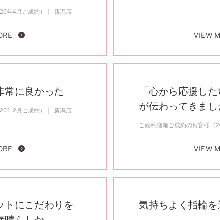
26年4月ご成約）
新潟店
ORE
VIEW 
非常に良かった
「心から応援した
が伝わってきまし
26年2月ご成約）
新潟店
ご婚約指輪ご成約のお客様（20
ORE
VIEW 
ットにこだわりを
気持ちよく指輪を
素晴らしか…