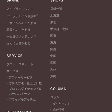
BRAND
SHOPS
アイプリモについて
店舗一覧
®
北海道
パーソナルハンド診断
東北
デザインへのこだわり
甲信越・北陸
品質へのこだわり
関東
一生涯のメンテナンス
東海
近くに店舗がある
関西
SERVICE
中国
四国
プロポーズサポート
九州
サービス
沖縄
アフターサービス
ご購入方法・仕上げ日数
COLUMN
プロミスダイヤモンド&
バースストーン
コラム
ブライダルアイテム
ダイヤモンド
婚約指輪