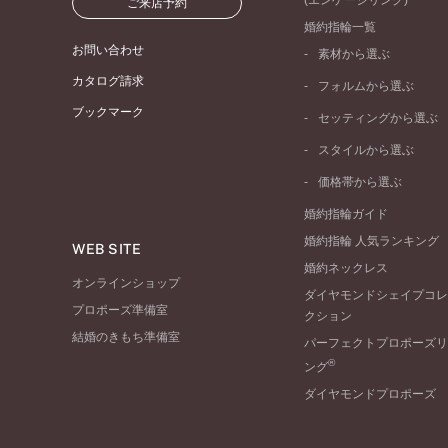
(エンゲージリング)
ご来店予約
婚約指輪一覧
お問い合わせ
素材から選ぶ
プラチナ
カタログ請求
フォルムから選ぶ
イエローゴールド
ブックマーク
ストレートライン
セッティングから選ぶ
ピンクゴールド
ウェーブライン
ソリテール
ペールブラウンゴール
スタイルから選ぶ
V字ライン
ワンサイドメレ
コンビネーション
シンプル
価格帯から選ぶ
ダブルサイドメレ
フェミニン
50万円台～
ラインメレ
婚約指輪ガイド
モード
40万円台～
婚約指輪 人気ランキング
エレガント
WEB SITE
30万円台～
婚約ネックレス
ゴージャス
20万円台～
オンラインショップ
ダイヤモンドシェイプコレ
10万円台～
プロポーズ準備室
クション
結婚のきもち準備室
パーフェクトプロポーズリ
®
ング
ダイヤモンドプロポーズ