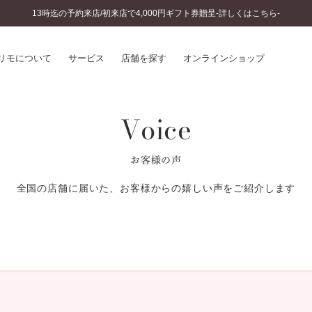
13時迄の予約来店/初来店で4,000円ギフト券贈呈-詳しくはこちら-
リモについて
サービス
店舗を探す
オンラインショップ
Voice
プリモについて
婚約指輪とは
結婚指輪とは
®
ソナルハンド診断
セットリングとは
お客様の声
インへのこだわり
エタニティリングとは
へのこだわり
全国の店舗に届いた、お客様からの嬉しい声をご紹介します
涯のメンテナンス
ニュース一覧
に店舗がある
お客様の声
SWEET STORIES
ビス
ショップブログ
ターサービス
コラム
入方法・仕上げ日数
よくあるご質問