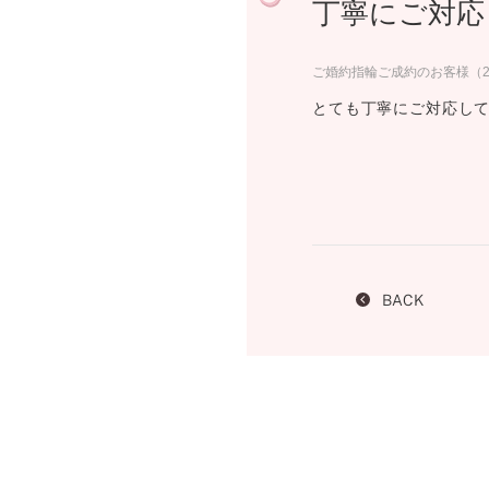
丁寧にご対応
プロ
ペールブラウンゴールド
ン
ブラ
ご婚約指輪ご成約のお客様（2
コンセプトシリーズ
とても丁寧にご対応し
プロ
オリジンビリーフ
フラワリー
初空
ショ
エトワル
店舗
スワハ
ご来
プレミオン
BACK