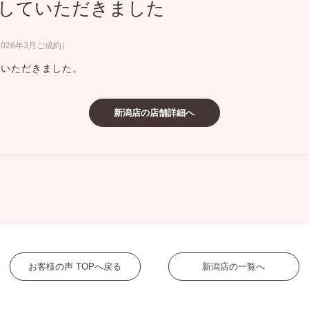
していただきました
ミスダイヤモンド&バースストー
イダルアイテム
026年3月ご成約）
ていただきました。
ポーズサポート
新潟店の店舗詳細へ
ップ
一覧
店予約について
お客様の声 TOPへ戻る
新潟店の一覧へ