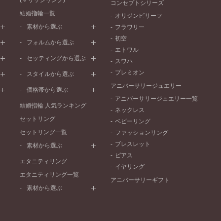
(マリッジリング)
コンセプトシリーズ
結婚指輪一覧
オリジンビリーフ
素材から選ぶ
フラワリー
初空
プラチナ
フォルムから選ぶ
エトワル
イエローゴールド
ストレートライン
セッティングから選ぶ
スワハ
ピンクゴールド
ウェーブライン
プレーン
プレミオン
ド
ペールブラウンゴールド
スタイルから選ぶ
V字ライン
ワンメレ
コンビネーション
アニバーサリージュエリー
シンプル
価格帯から選ぶ
セベラルメレ
フェミニン
アニバーサリージュエリー一覧
50万円～
ラインメレ
結婚指輪 人気ランキング
モード
ネックレス
40万円～50万円
セットリング
エレガント
ベビーリング
30万円～40万円
セットリング一覧
ゴージャス
ファッションリング
20万円～30万円
ブレスレット
素材から選ぶ
10万円～20万円
ピアス
プラチナ
エタニティリング
イヤリング
イエローゴールド
エタニティリング一覧
アニバーサリーギフト
ピンクゴールド
素材から選ぶ
ペールブラウンゴールド
プラチナ
コンビネーション
イエローゴールド