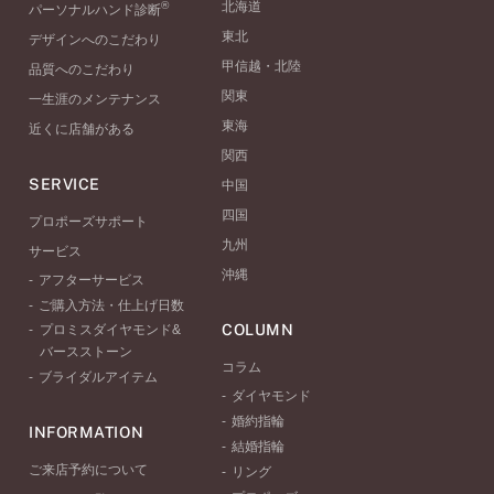
®
北海道
パーソナルハンド診断
東北
デザインへのこだわり
甲信越・北陸
品質へのこだわり
関東
一生涯のメンテナンス
東海
近くに店舗がある
関西
SERVICE
中国
四国
プロポーズサポート
九州
サービス
沖縄
アフターサービス
ご購入方法・仕上げ日数
COLUMN
プロミスダイヤモンド&
バースストーン
コラム
ブライダルアイテム
ダイヤモンド
婚約指輪
INFORMATION
結婚指輪
ご来店予約について
リング