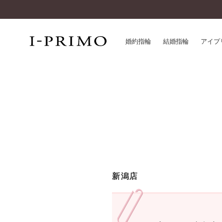
婚約指輪
結婚指輪
アイプ
婚約指輪一覧
アイ
結婚指輪一覧
パー
セットリング一覧
デザ
エタニティリング一覧
品質
アニバーサリージュエリー一覧
一生
近く
コレクション
新潟店
®
パーフェクトプロポーズリング
サー
ダイヤモンドプロポーズ
アフ
婚約ネックレス
ご購
ダイヤモンドシェイプコレクション