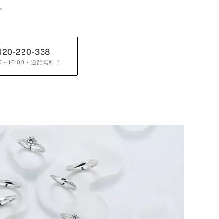
。
120-220-338
0～16:00
・通話無料 ］