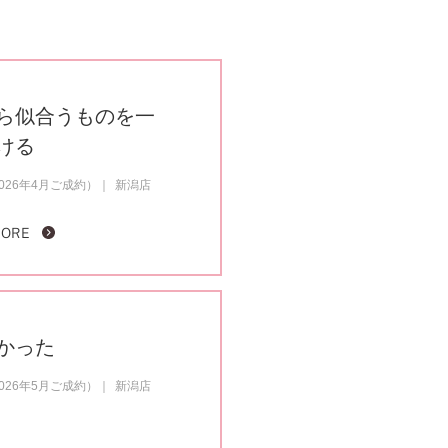
ら似合うものを一
ける
26年4月ご成約）
新潟店
MORE
かった
26年5月ご成約）
新潟店