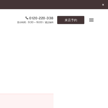
0120-220-338
来店予約
9:30～16:00
受付時間：
/ 通話無料
ブックマーク
ONLINE SHOP
ご来店予約
予約専用ダイヤル
0120-220-338
9:30～16:00
（受付時間：
・通話無料）
カタログ請求
お問い合わせ