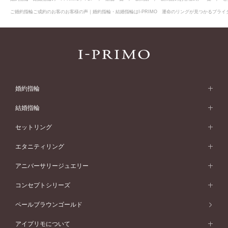
ご婚約指輪ご成約のお客のお客様の声｜婚約指輪・結婚指輪はI-PRIMO 運命のリングが見つかるブライダ
婚約指輪
婚約指輪 (エンゲージリング)
結婚指輪
婚約指輪一覧
結婚指輪 (マリッジリング)
セットリング
素材から選ぶ
結婚指輪一覧
セットリング
エタニティリング
プラチナ
フォルムから選ぶ
素材から選ぶ
セットリング一覧
エタニティリング
アニバーサリージュエリー
イエローゴールド
ストレートライン
プラチナ
セッティングから選ぶ
フォルムから選ぶ
素材から選ぶ
エタニティリング一覧
アニバーサリージュエリー
コンセプトシリーズ
ピンクゴールド
ウェーブライン
イエローゴールド
ソリテール
ストレートライン
スタイルから選ぶ
プラチナ
セッティングから選ぶ
素材から選ぶ
アニバーサリージュエリー一覧
コンセプトシリーズ
ペールブラウンゴールド
ペールブラウンゴールド
V字ライン
ピンクゴールド
ワンサイドメレ
ウェーブライン
シンプル
イエローゴールド
プレーン
価格帯から選ぶ
スタイルから選ぶ
プラチナ
ネックレス
コンビネーション
オリジンビリーフ
ペールブラウンゴールド
ダブルサイドメレ
アイプリモについて
V字ライン
フェミニン
ピンクゴールド
ワンメレ
50万円台～