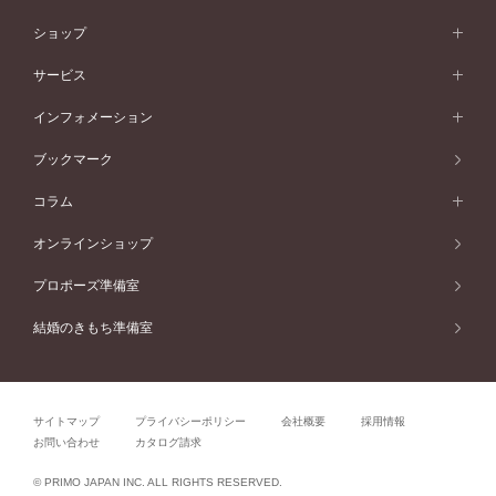
シンプル
イエローゴールド
婚約指輪ガイド
ベビーリング
価格帯から選ぶ
フラワリー
コンビネーション
ラインメレ
モード
アイプリモについて
ペールブラウンゴールド
セベラルメレ
ショップ
40万円台～
フェミニン
ピンクゴールド
ファッションリング
50万円～
婚約指輪 人気ランキング
結婚指輪 人気ランキング
初空
エレガント
コンビネーション
ラインメレ
30万円台～
®
モード
パーソナルハンド診断
店舗一覧
ペールブラウンゴールド
ブレスレット
サービス
40万円～50万円
婚約ネックレス
エトワル
ゴージャス
20万円台～
エレガント
ピアス
30万円～40万円
デザインへのこだわり
プロポーズサポート
スワハ
北海道
インフォメーション
ダイヤモンドシェイプコレクション
10万円台～
ゴージャス
イヤリング
20万円～30万円
品質へのこだわり
プレミオン
サービス
ご来店予約について
札幌店
ブックマーク
®
パーフェクトプロポーズリング
アニバーサリーギフト
10万円～20万円
一生涯のメンテナンス
函館店
アフターサービス
ニュース一覧
コラム
ダイヤモンドプロポーズ
取扱店)エヴァンスブライダル 旭川本店
近くに店舗がある
ご購入方法・仕上げ日数
お客様の声
コラム
オンラインショップ
プロミスダイヤモンド&バースストーン
東北
SWEET STORIES
ダイヤモンド
プロポーズ準備室
婚約指輪
ブライダルアイテム
仙台店
ショップブログ
結婚のきもち準備室
結婚指輪
青森店
公式アンバサダー
リング
弘前パークホテル店
よくあるご質問
プロポーズ
秋田店
サイトマップ
プライバシーポリシー
会社概要
採用情報
結婚関連
盛岡大通店
お問い合わせ
カタログ請求
山形店
関連コラム
© PRIMO JAPAN INC. ALL RIGHTS RESERVED.