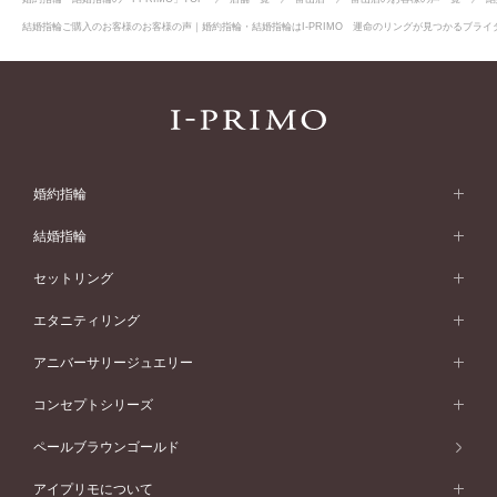
結婚指輪ご購入のお客様のお客様の声｜婚約指輪・結婚指輪はI-PRIMO 運命のリングが見つかるブライダ
婚約指輪
婚約指輪 (エンゲージリング)
結婚指輪
婚約指輪一覧
結婚指輪 (マリッジリング)
セットリング
素材から選ぶ
結婚指輪一覧
セットリング
エタニティリング
プラチナ
フォルムから選ぶ
素材から選ぶ
セットリング一覧
エタニティリング
アニバーサリージュエリー
イエローゴールド
ストレートライン
プラチナ
セッティングから選ぶ
フォルムから選ぶ
素材から選ぶ
エタニティリング一覧
アニバーサリージュエリー
コンセプトシリーズ
ピンクゴールド
ウェーブライン
イエローゴールド
ソリテール
ストレートライン
スタイルから選ぶ
プラチナ
セッティングから選ぶ
素材から選ぶ
アニバーサリージュエリー一覧
コンセプトシリーズ
ペールブラウンゴールド
ペールブラウンゴールド
V字ライン
ピンクゴールド
ワンサイドメレ
ウェーブライン
シンプル
イエローゴールド
プレーン
価格帯から選ぶ
スタイルから選ぶ
プラチナ
ネックレス
コンビネーション
オリジンビリーフ
ペールブラウンゴールド
ダブルサイドメレ
アイプリモについて
V字ライン
フェミニン
ピンクゴールド
ワンメレ