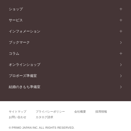
50万円台～
シンプル
イエローゴールド
婚約指輪ガイド
ベビーリング
価格帯から選ぶ
フラワリー
コンビネーション
ラインメレ
モード
アイプリモについて
ペールブラウンゴールド
セベラルメレ
ショップ
40万円台～
フェミニン
ピンクゴールド
ファッションリング
50万円～
婚約指輪 人気ランキング
結婚指輪 人気ランキング
初空
エレガント
コンビネーション
ラインメレ
30万円台～
®
モード
パーソナルハンド診断
店舗一覧
ペールブラウンゴールド
ブレスレット
サービス
40万円～50万円
婚約ネックレス
エトワル
ゴージャス
20万円台～
エレガント
ピアス
30万円～40万円
デザインへのこだわり
プロポーズサポート
スワハ
北海道
インフォメーション
ダイヤモンドシェイプコレクション
10万円台～
ゴージャス
イヤリング
20万円～30万円
品質へのこだわり
プレミオン
サービス
ご来店予約について
札幌店
ブックマーク
®
パーフェクトプロポーズリング
アニバーサリーギフト
10万円～20万円
一生涯のメンテナンス
函館店
アフターサービス
ニュース一覧
コラム
ダイヤモンドプロポーズ
取扱店)エヴァンスブライダル 旭川本店
近くに店舗がある
ご購入方法・仕上げ日数
お客様の声
コラム
オンラインショップ
プロミスダイヤモンド&バースストーン
東北
SWEET STORIES
ダイヤモンド
プロポーズ準備室
婚約指輪
ブライダルアイテム
仙台店
ショップブログ
結婚のきもち準備室
結婚指輪
青森店
公式アンバサダー
リング
弘前パークホテル店
よくあるご質問
プロポーズ
秋田店
サイトマップ
プライバシーポリシー
会社概要
採用情報
結婚関連
盛岡大通店
お問い合わせ
カタログ請求
山形店
関連コラム
© PRIMO JAPAN INC. ALL RIGHTS RESERVED.