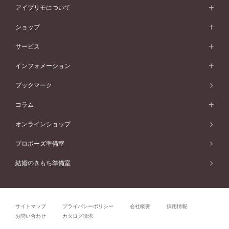
コンビネーション
オリジンビリーフ
ペールブラウンゴールド
ダブルサイドメレ
アイプリモについて
V字ライン
フェミニン
ピンクゴールド
ワンメレ
50万円台～
シンプル
イエローゴールド
婚約指輪ガイド
ベビーリング
価格帯から選ぶ
フラワリー
コンビネーション
ラインメレ
モード
アイプリモについて
ペールブラウンゴールド
セベラルメレ
ショップ
40万円台～
フェミニン
ピンクゴールド
ファッションリング
50万円～
婚約指輪 人気ランキング
結婚指輪 人気ランキング
初空
エレガント
コンビネーション
ラインメレ
30万円台～
®
モード
パーソナルハンド診断
店舗一覧
ペールブラウンゴールド
ブレスレット
サービス
40万円～50万円
婚約ネックレス
エトワル
ゴージャス
20万円台～
エレガント
ピアス
30万円～40万円
デザインへのこだわり
プロポーズサポート
スワハ
北海道
インフォメーション
ダイヤモンドシェイプコレクション
10万円台～
ゴージャス
イヤリング
20万円～30万円
品質へのこだわり
プレミオン
サービス
ご来店予約について
札幌店
ブックマーク
®
パーフェクトプロポーズリング
アニバーサリーギフト
10万円～20万円
一生涯のメンテナンス
函館店
アフターサービス
ニュース一覧
コラム
ダイヤモンドプロポーズ
取扱店)エヴァンスブライダル 旭川本店
近くに店舗がある
ご購入方法・仕上げ日数
お客様の声
コラム
オンラインショップ
プロミスダイヤモンド&バースストーン
東北
SWEET STORIES
ダイヤモンド
プロポーズ準備室
婚約指輪
ブライダルアイテム
仙台店
ショップブログ
結婚のきもち準備室
結婚指輪
青森店
公式アンバサダー
リング
弘前パークホテル店
よくあるご質問
プロポーズ
秋田店
サイトマップ
プライバシーポリシー
会社概要
採用情報
結婚関連
盛岡大通店
お問い合わせ
カタログ請求