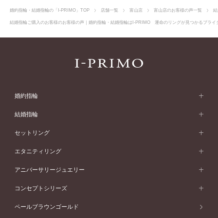
婚約指輪・結婚指輪の「I-PRIMO」TOP
店舗一覧
富山店
富山店のお客様の声一覧
結
結婚指輪ご購入のお客様のお客様の声｜婚約指輪・結婚指輪はI-PRIMO 運命のリングが見つかるブライダ
婚約指輪
婚約指輪 (エンゲージリング)
結婚指輪
婚約指輪一覧
結婚指輪 (マリッジリング)
セットリング
素材から選ぶ
結婚指輪一覧
セットリング
エタニティリング
プラチナ
フォルムから選ぶ
素材から選ぶ
セットリング一覧
エタニティリング
アニバーサリージュエリー
イエローゴールド
ストレートライン
プラチナ
セッティングから選ぶ
フォルムから選ぶ
素材から選ぶ
エタニティリング一覧
アニバーサリージュエリー
コンセプトシリーズ
ピンクゴールド
ウェーブライン
イエローゴールド
ソリテール
ストレートライン
スタイルから選ぶ
プラチナ
セッティングから選ぶ
素材から選ぶ
アニバーサリージュエリー一覧
コンセプトシリーズ
ペールブラウンゴールド
ペールブラウンゴールド
V字ライン
ピンクゴールド
ワンサイドメレ
ウェーブライン
シンプル
イエローゴールド
プレーン
価格帯から選ぶ
スタイルから選ぶ
プラチナ
ネックレス