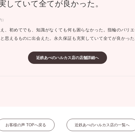
実していて全てが良かった。
ミスダイヤモンド&バースストー
イダルアイテム
約）
貰え、初めてでも、知識がなくても何も困らなかった。指輪のバリエ
ポーズサポート
だと思えるものに出会えた。永久保証も充実していて全てが良かった
ップ
近鉄あべのハルカス店の店舗詳細へ
一覧
店予約について
お客様の声 TOPへ戻る
近鉄あべのハルカス店の一覧へ