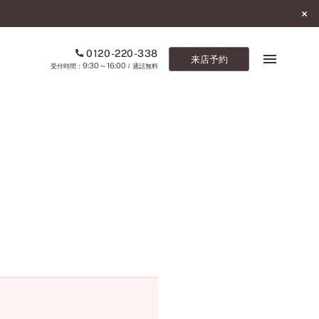
0120-220-338
来店予約
9:30～16:00
受付時間：
/ 通話無料
ブックマーク
ONLINE SHOP
ご来店予約
予約専用ダイヤル
0120-220-338
9:30～16:00
（受付時間：
・通話無料）
カタログ請求
お問い合わせ