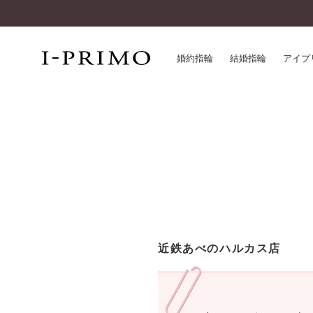
婚約指輪
結婚指輪
アイプ
婚約指輪一覧
アイ
結婚指輪一覧
パー
セットリング一覧
デザ
エタニティリング一覧
品質
アニバーサリージュエリー一覧
一生
近く
コレクション
近鉄あべのハルカス店
®
パーフェクトプロポーズリング
サー
ダイヤモンドプロポーズ
アフ
婚約ネックレス
ご購
ダイヤモンドシェイプコレクション