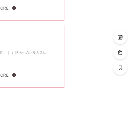
MORE
成約）
近鉄あべのハルカス店
MORE