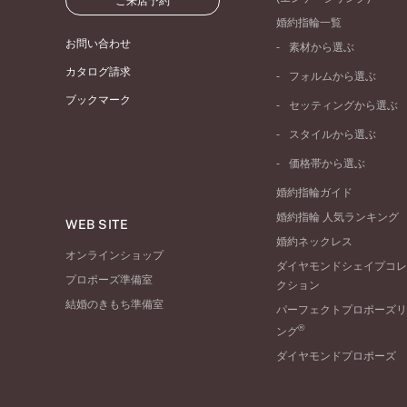
ご来店予約
婚約指輪一覧
お問い合わせ
素材から選ぶ
プラチナ
カタログ請求
フォルムから選ぶ
イエローゴールド
ブックマーク
ストレートライン
セッティングから選ぶ
ピンクゴールド
ウェーブライン
ソリテール
ペールブラウンゴール
スタイルから選ぶ
V字ライン
ワンサイドメレ
コンビネーション
シンプル
価格帯から選ぶ
ダブルサイドメレ
フェミニン
50万円台～
ラインメレ
婚約指輪ガイド
モード
40万円台～
婚約指輪 人気ランキング
エレガント
WEB SITE
30万円台～
婚約ネックレス
ゴージャス
20万円台～
オンラインショップ
ダイヤモンドシェイプコレ
10万円台～
プロポーズ準備室
クション
結婚のきもち準備室
パーフェクトプロポーズリ
®
ング
ダイヤモンドプロポーズ