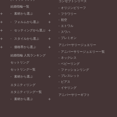
コンセプトシリーズ
結婚指輪一覧
オリジンビリーフ
素材から選ぶ
フラワリー
初空
プラチナ
フォルムから選ぶ
エトワル
イエローゴールド
ストレートライン
セッティングから選ぶ
スワハ
ピンクゴールド
ウェーブライン
プレーン
プレミオン
ド
ペールブラウンゴールド
スタイルから選ぶ
V字ライン
ワンメレ
コンビネーション
アニバーサリージュエリー
シンプル
価格帯から選ぶ
セベラルメレ
フェミニン
アニバーサリージュエリー一覧
50万円～
ラインメレ
結婚指輪 人気ランキング
モード
ネックレス
40万円～50万円
セットリング
エレガント
ベビーリング
30万円～40万円
セットリング一覧
ゴージャス
ファッションリング
20万円～30万円
ブレスレット
素材から選ぶ
10万円～20万円
ピアス
プラチナ
エタニティリング
イヤリング
イエローゴールド
エタニティリング一覧
アニバーサリーギフト
ピンクゴールド
素材から選ぶ
ペールブラウンゴールド
プラチナ
コンビネーション
イエローゴールド