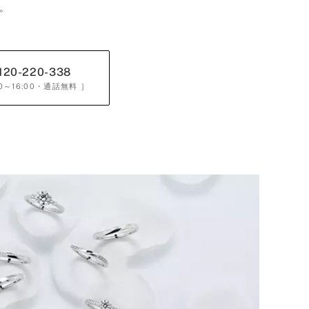
。
120-220-338
0～16:00
・通話無料 ］