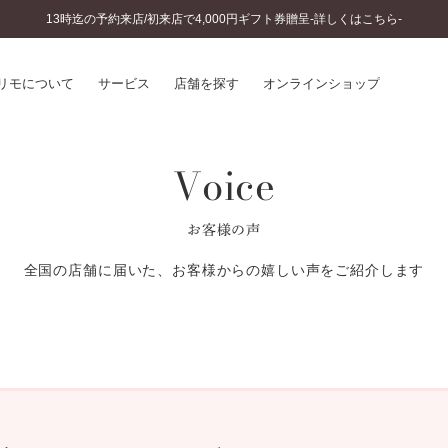
13時迄の予約来店/初来店で4,000円ギフト券贈呈-詳しくはこちら-
リモについて
サービス
店舗を探す
オンラインショップ
Voice
プリモについて
婚約指輪とは
結婚指輪とは
®
ソナルハンド診断
セットリングとは
お客様の声
インへのこだわり
エタニティリングとは
へのこだわり
全国の店舗に届いた、お客様からの嬉しい声をご紹介します
涯のメンテナンス
ニュース一覧
に店舗がある
お客様の声
SWEET STORIES
ビス
ショップブログ
ターサービス
コラム
入方法・仕上げ日数
よくあるご質問