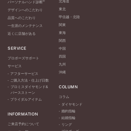
®
北海道
パーソナルハンド診断
東北
デザインへのこだわり
甲信越・北陸
品質へのこだわり
関東
一生涯のメンテナンス
東海
近くに店舗がある
関西
SERVICE
中国
四国
プロポーズサポート
九州
サービス
沖縄
アフターサービス
ご購入方法・仕上げ日数
COLUMN
プロミスダイヤモンド&
バースストーン
コラム
ブライダルアイテム
ダイヤモンド
婚約指輪
INFORMATION
結婚指輪
ご来店予約について
リング