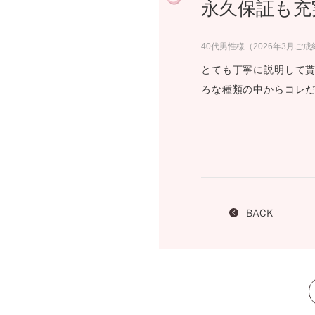
永久保証も充
プロ
ペールブラウンゴールド
ン
ブラ
40代男性様（2026年3月ご成
コンセプトシリーズ
とても丁寧に説明して
プロ
オリジンビリーフ
ろな種類の中からコレ
フラワリー
初空
ショ
エトワル
店舗
スワハ
ご来
プレミオン
BACK