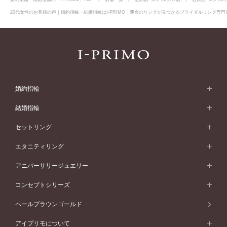
20代女性のお客様の声｜婚約指輪・結婚指輪はI-PRIMO 運命のリングが見つかるブライダルリング専門店
婚約指輪
婚約指輪 (エンゲージリング)
結婚指輪
婚約指輪一覧
結婚指輪 (マリッジリング)
セットリング
素材から選ぶ
結婚指輪一覧
セットリング
エタニティリング
プラチナ
フォルムから選ぶ
素材から選ぶ
セットリング一覧
エタニティリング
アニバーサリージュエリー
イエローゴールド
ストレートライン
プラチナ
セッティングから選ぶ
フォルムから選ぶ
素材から選ぶ
エタニティリング一覧
アニバーサリージュエリー
コンセプトシリーズ
ピンクゴールド
ウェーブライン
イエローゴールド
ソリテール
ストレートライン
スタイルから選ぶ
プラチナ
セッティングから選ぶ
素材から選ぶ
アニバーサリージュエリー一覧
コンセプトシリーズ
ペールブラウンゴールド
ペールブラウンゴールド
V字ライン
ピンクゴールド
ワンサイドメレ
ウェーブライン
シンプル
イエローゴールド
プレーン
価格帯から選ぶ
スタイルから選ぶ
プラチナ
ネックレス
コンビネーション
オリジンビリーフ
ペールブラウンゴールド
ダブルサイドメレ
アイプリモについて
V字ライン
フェミニン
ピンクゴールド
ワンメレ