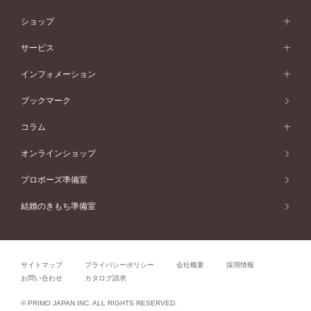
50万円台～
シンプル
イエローゴールド
婚約指輪ガイド
ベビーリング
価格帯から選ぶ
フラワリー
コンビネーション
ラインメレ
モード
アイプリモについて
ペールブラウンゴールド
セベラルメレ
ショップ
40万円台～
フェミニン
ピンクゴールド
ファッションリング
50万円～
婚約指輪 人気ランキング
結婚指輪 人気ランキング
初空
エレガント
コンビネーション
ラインメレ
30万円台～
®
モード
パーソナルハンド診断
店舗一覧
ペールブラウンゴールド
ブレスレット
サービス
40万円～50万円
婚約ネックレス
エトワル
ゴージャス
20万円台～
エレガント
ピアス
30万円～40万円
デザインへのこだわり
プロポーズサポート
スワハ
北海道
インフォメーション
ダイヤモンドシェイプコレクション
10万円台～
ゴージャス
イヤリング
20万円～30万円
品質へのこだわり
プレミオン
サービス
ご来店予約について
札幌店
ブックマーク
®
パーフェクトプロポーズリング
アニバーサリーギフト
10万円～20万円
一生涯のメンテナンス
函館店
アフターサービス
ニュース一覧
コラム
ダイヤモンドプロポーズ
取扱店)エヴァンスブライダル 旭川本店
近くに店舗がある
ご購入方法・仕上げ日数
お客様の声
コラム
オンラインショップ
プロミスダイヤモンド&バースストーン
東北
SWEET STORIES
ダイヤモンド
プロポーズ準備室
婚約指輪
ブライダルアイテム
仙台店
ショップブログ
結婚のきもち準備室
結婚指輪
青森店
公式アンバサダー
リング
弘前パークホテル店
よくあるご質問
プロポーズ
秋田店
サイトマップ
プライバシーポリシー
会社概要
採用情報
結婚関連
盛岡大通店
お問い合わせ
カタログ請求
山形店
関連コラム
© PRIMO JAPAN INC. ALL RIGHTS RESERVED.