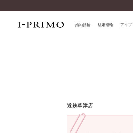
婚約指輪
結婚指輪
アイプ
婚約指輪一覧
アイ
結婚指輪一覧
パー
セットリング一覧
デザ
エタニティリング一覧
品質
アニバーサリージュエリー一覧
一生
近く
コレクション
近鉄草津店
®
パーフェクトプロポーズリング
サー
ダイヤモンドプロポーズ
アフ
婚約ネックレス
ご購
ダイヤモンドシェイプコレクション