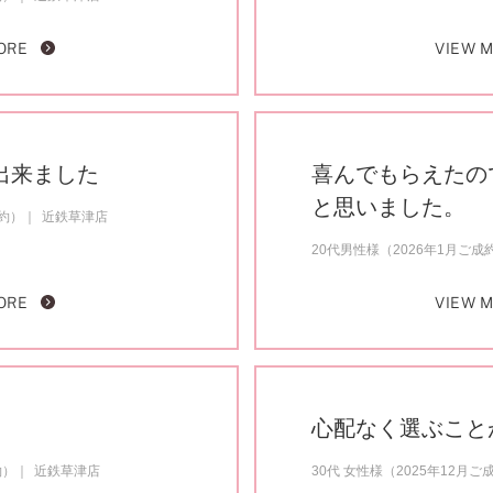
ORE
VIEW 
出来ました
喜んでもらえたの
と思いました。
成約）
近鉄草津店
20代男性様（2026年1月ご成
ORE
VIEW 
心配なく選ぶこと
約）
近鉄草津店
30代 女性様（2025年12月ご