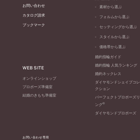
お問い合わせ
素材から選ぶ
プラチナ
カタログ請求
フォルムから選ぶ
イエローゴールド
ブックマーク
ストレートライン
セッティングから選ぶ
ピンクゴールド
ウェーブライン
ソリテール
ペールブラウンゴール
スタイルから選ぶ
V字ライン
ワンサイドメレ
コンビネーション
シンプル
価格帯から選ぶ
ダブルサイドメレ
フェミニン
50万円台～
ラインメレ
婚約指輪ガイド
モード
40万円台～
婚約指輪 人気ランキング
エレガント
WEB SITE
30万円台～
婚約ネックレス
ゴージャス
20万円台～
オンラインショップ
ダイヤモンドシェイプコレ
10万円台～
プロポーズ準備室
クション
結婚のきもち準備室
パーフェクトプロポーズリ
®
ング
ダイヤモンドプロポーズ
お問い合わせ専用