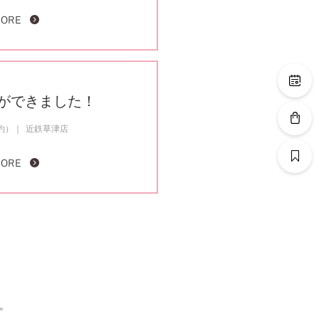
MORE
ができました！
約）
近鉄草津店
MORE
。