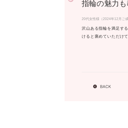
指輪の魅力も
プロ
ペールブラウンゴールド
ン
ブラ
20代女性様（2024年12月ご
コンセプトシリーズ
沢山ある指輪を満足する
プロ
オリジンビリーフ
けると褒めていただけ
フラワリー
初空
ショ
エトワル
店舗
スワハ
ご来
プレミオン
BACK