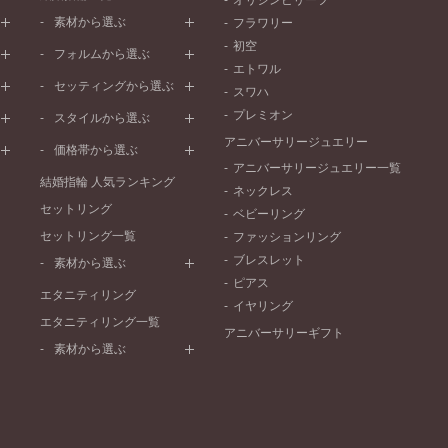
オリジンビリーフ
素材から選ぶ
フラワリー
初空
プラチナ
フォルムから選ぶ
エトワル
イエローゴールド
ストレートライン
セッティングから選ぶ
スワハ
ピンクゴールド
ウェーブライン
プレーン
プレミオン
ド
ペールブラウンゴールド
スタイルから選ぶ
V字ライン
ワンメレ
コンビネーション
アニバーサリージュエリー
シンプル
価格帯から選ぶ
セベラルメレ
フェミニン
アニバーサリージュエリー一覧
50万円～
ラインメレ
結婚指輪 人気ランキング
モード
ネックレス
40万円～50万円
セットリング
エレガント
ベビーリング
30万円～40万円
セットリング一覧
ゴージャス
ファッションリング
20万円～30万円
ブレスレット
素材から選ぶ
10万円～20万円
ピアス
プラチナ
エタニティリング
イヤリング
イエローゴールド
エタニティリング一覧
アニバーサリーギフト
ピンクゴールド
素材から選ぶ
ペールブラウンゴールド
プラチナ
コンビネーション
イエローゴールド
ピンクゴールド
ペールブラウンゴールド