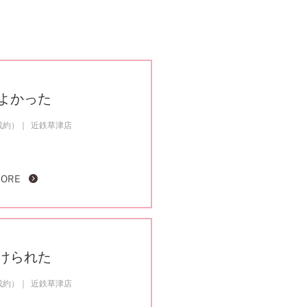
よかった
成約）
近鉄草津店
MORE
けられた
成約）
近鉄草津店