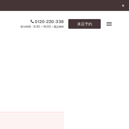
0120-220-338
来店予約
9:30～16:00
受付時間：
/ 通話無料
ブックマーク
ONLINE SHOP
ご来店予約
予約専用ダイヤル
0120-220-338
9:30～16:00
（受付時間：
・通話無料）
カタログ請求
お問い合わせ