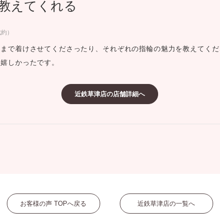
教えてくれる
ミスダイヤモンド&バースストー
イダルアイテム
成約）
まで着けさせてくださったり、それぞれの指輪の魅力を教えてくだ
ポーズサポート
て嬉しかったです。
ップ
近鉄草津店の店舗詳細へ
一覧
店予約について
お客様の声 TOPへ戻る
近鉄草津店の一覧へ