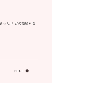
FOLLOW US ON
さったり どの指輪も着
NEXT