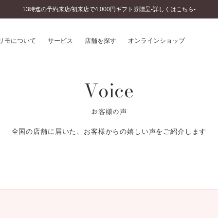
13時迄の予約来店/初来店で4,000円ギフト券贈呈-詳しくはこちら-
リモについて
サービス
店舗を探す
オンラインショップ
Voice
プリモについて
婚約指輪とは
結婚指輪とは
®
ソナルハンド診断
セットリングとは
お客様の声
インへのこだわり
エタニティリングとは
へのこだわり
全国の店舗に届いた、お客様からの嬉しい声をご紹介します
涯のメンテナンス
ニュース一覧
に店舗がある
お客様の声
SWEET STORIES
ビス
ショップブログ
ターサービス
コラム
入方法・仕上げ日数
よくあるご質問